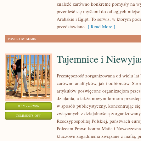
znaleźć zarówno konkretne pomysły na wyj
przenieść się myślami do odległych miejs
Arabskie i Egipt. To serwis, w którym podr
przedstawiane
[ Read More ]
POSTED BY ADMIN
Tajemnice i Niewyj
Przestępczość zorganizowana od wielu lat
zarówno analityków, jak i odbiorców. Str
artykułów poświęcone organizacjom przes
działania, a także nowym formom przestępc
w sposób publicystyczny, koncentrując się
JULY - 4 - 2026
związanych z działalnością zorganizowany
ON
COMMENTS OFF
Rzeczypospolitej Polskiej, państwach euro
TAJEMNICE
Polecam Prawo kontra Mafia i Nowoczesna 
I
kluczowe zagadnienia związane z mafią, p
NIEWYJAŚNIONE