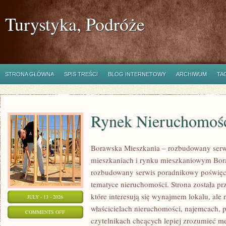
Turystyka, Podróże
STRONA GŁÓWNA
SPIS TREŚCI
BLOG INTERNETOWY
ARCHIWUM
TA
Rynek Nieruchomośc
Borawska Mieszkania – rozbudowany serw
mieszkaniach i rynku mieszkaniowym Bor
rozbudowany serwis poradnikowy poświęc
tematyce nieruchomości. Strona została p
które interesują się wynajmem lokalu, ale 
JULY - 13 - 2026
właścicielach nieruchomości, najemcach, 
ON
COMMENTS OFF
czytelnikach chcących lepiej zrozumieć 
RYNEK