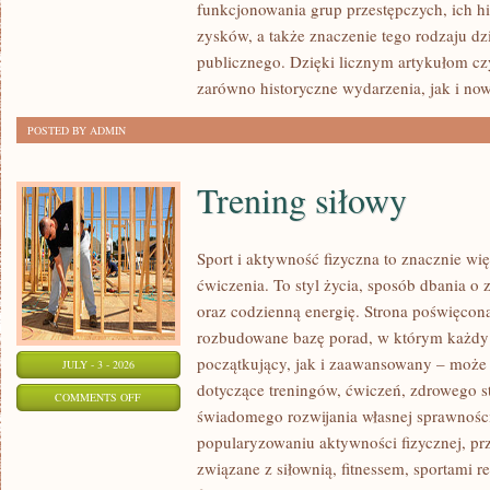
funkcjonowania grup przestępczych, ich hi
SPRAWY
zysków, a także znaczenie tego rodzaju dz
publicznego. Dzięki licznym artykułom cz
zarówno historyczne wydarzenia, jak i no
POSTED BY ADMIN
Trening siłowy
Sport i aktywność fizyczna to znacznie wię
ćwiczenia. To styl życia, sposób dbania o
oraz codzienną energię. Strona poświęcona
rozbudowane bazę porad, w którym każdy
początkujący, jak i zaawansowany – może 
JULY - 3 - 2026
dotyczące treningów, ćwiczeń, zdrowego st
ON
COMMENTS OFF
świadomego rozwijania własnej sprawności
TRENING
popularyzowaniu aktywności fizycznej, pr
SIŁOWY
związane z siłownią, fitnessem, sportami r