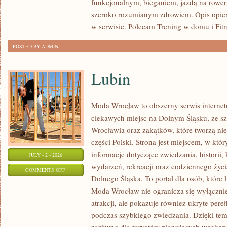
funkcjonalnym, bieganiem, jazdą na rowerz
szeroko rozumianym zdrowiem. Opis opier
w serwisie. Polecam Trening w domu i Fitn
POSTED BY ADMIN
Lubin
Moda Wrocław to obszerny serwis intern
ciekawych miejsc na Dolnym Śląsku, ze 
Wrocławia oraz zakątków, które tworzą nie
części Polski. Strona jest miejscem, w kt
informacje dotyczące zwiedzania, historii, 
JULY - 2 - 2026
wydarzeń, rekreacji oraz codziennego życi
ON
COMMENTS OFF
Dolnego Śląska. To portal dla osób, które 
LUBIN
Moda Wrocław nie ogranicza się wyłącznie
atrakcji, ale pokazuje również ukryte pere
podczas szybkiego zwiedzania. Dzięki te