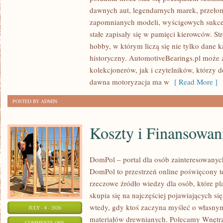
SAMOCHODY
dawnych aut, legendarnych marek, przeło
ZABYTKOWE
zapomnianych modeli, wyścigowych sukce
–
stałe zapisały się w pamięci kierowców. St
PORADNIKI
hobby, w którym liczą się nie tylko dane 
KOLEKCJONERA
historyczny. AutomotiveBearings.pl może
kolekcjonerów, jak i czytelników, którzy 
dawna motoryzacja ma w
[ Read More ]
POSTED BY ADMIN
Koszty i Finansowan
DomPol – portal dla osób zainteresowan
DomPol to przestrzeń online poświęcony 
rzeczowe źródło wiedzy dla osób, które p
skupia się na najczęściej pojawiających się
wtedy, gdy ktoś zaczyna myśleć o włas
JULY - 8 - 2026
materiałów drewnianych. Polecamy Wnętrz
ON
COMMENTS OFF