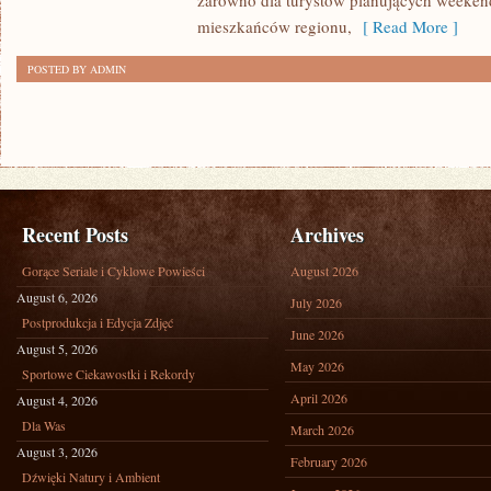
zarówno dla turystów planujących weekend
mieszkańców regionu,
[ Read More ]
POSTED BY ADMIN
Recent Posts
Archives
Gorące Seriale i Cyklowe Powieści
August 2026
August 6, 2026
July 2026
Postprodukcja i Edycja Zdjęć
June 2026
August 5, 2026
May 2026
Sportowe Ciekawostki i Rekordy
April 2026
August 4, 2026
Dla Was
March 2026
August 3, 2026
February 2026
Dźwięki Natury i Ambient