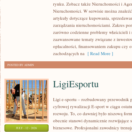
rynku. Zobacz także Nieruchomości i Agen
NIERUCHOMOŚCI
Nieruchomości. W serwisie można znaleźć
W
artykuły dotyczące kupowania, sprzedawa
POLSCE
zarządzania nieruchomościami. Zakres po
zarówno codzienne problemy właścicieli i 
zaawansowane tematy związane z inwesto
opłacalności, finansowaniem zakupu czy
zachodzących na
[ Read More ]
POSTED BY ADMIN
LigiEsportu
Ligi e-sportu – rozbudowany przewodnik po
cyfrowej rywalizacji E-sport w ciągu ostat
rozwoju. To, co dawniej było niszową for
obecnie stanowi dynamicznie rozwijające s
biznesowe. Profesjonalni zawodnicy trenuj
JULY - 12 - 2026