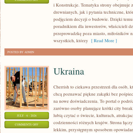
i Konstrukcje. Tematyka strony obejmuje
KOSZTY
drewnianych, jak i pytania techniczne, kt
I
podjęciem decyzji o budowie. Dzięki te
FINANSOWANIE
poradnikiem dla inwestorów, właścicieli d
przeprowadzkę poza miasto, miłośników n
wszystkich, którzy
[ Read More ]
POSTED BY ADMIN
Ukraina
Cherrish to ciekawa przestrzeń dla osób, któ
chcą poznawać piękne zakątki bez pośpiech
na nowe doświadczenia. To portal o podró
zarówno osoby planujące krótki city break,
lubią czytać o świecie, kulturach, atrakcjac
JULY - 6 - 2026
codzienności różnych krajów. Strona łączy
ON
COMMENTS OFF
lekkim, przystępnym sposobem opowiadan
UKRAINA