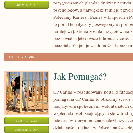
przygotowanych planów, drużyny zatrudnia
ON
COMMENTS OFF
psychologów, a największe turnieje przyci
LIGIESPORTU
Polecamy Kariera i Biznes w E-sporcie i Po
to portal tematyczny poświęcony e-sportow
turniejowej. Strona została przygotowana 
poznawać najciekawsze informacje ze świa
materiały obejmują wiadomości, komentarz
POSTED BY ADMIN
Jak Pomagać?
CP Caritas – rozbudowany portal o fundac
pomaganiu CP Caritas to obszerny serwis 
inicjatywom społecznym, wolontariatowi 
wspierania osób znajdujących się w trudnej 
miejsce, w którym można znaleźć użyteczn
JULY - 11 - 2026
działalności fundacji w Polsce i na świec
ON
COMMENTS OFF