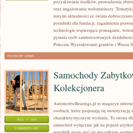
pozyskiwania środków, prowadzenia zbiór
JAK
oraz angażowania wolontariuszy. Tematyk
POMAGAĆ?
innymi aktualności ze świata dobroczynnoś
poradniki dla fundacji, zagadnienia prawn
technologie wspierające pomaganie, wolon
pytania osób zainteresowanych działalnośc
Polecam Wyszukiwanie grantów i Wasza Str
POSTED BY ADMIN
Samochody Zabytkow
Kolekcjonera
AutomotiveBearings.pl to magazyn intern
osobach, które pasjonują się motoryzacją w
charakterystycznym wydaniu. To strona dla
JULY - 9 - 2026
samochód wyłącznie jak na pojazd użytkow
ON
COMMENTS OFF
poradnik może stać się początkiem sentime