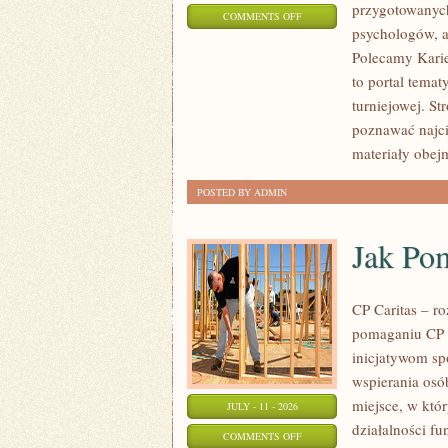
przygotowanych
ON
COMMENTS OFF
psychologów, a
LIGIESPORTU
Polecamy Karier
to portal tema
turniejowej. St
poznawać najci
materiały obej
POSTED BY ADMIN
Jak Po
CP Caritas – r
pomaganiu CP C
inicjatywom s
wspierania osób
miejsce, w któ
JULY - 11 - 2026
działalności fu
ON
COMMENTS OFF