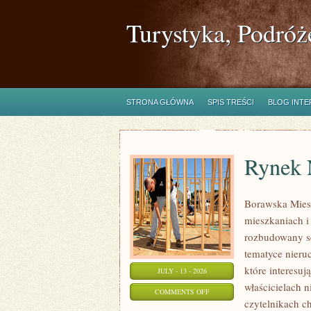
Turystyka, Podróż
STRONA GŁÓWNA
SPIS TREŚCI
BLOG INT
Rynek 
Borawska Mies
mieszkaniach 
rozbudowany s
tematyce nieru
które interesuj
JULY - 13 - 2026
właścicielach 
ON
COMMENTS OFF
czytelnikach c
RYNEK