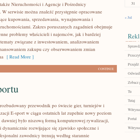
31
także Nieruchomości i Agencje i Pośrednicy
 W serwisie można znaleźć przystępnie opracowane
« Jul
zące kupowania, sprzedawania, wynajmowania i
eruchomościami. Zakres poruszanych zagadnień obejmuje
nne problemy właścicieli i najemców, jak i bardziej
Rekl
tematy związane z inwestowaniem, analizowaniem
Sprawdź
 finansowaniem zakupu czy obserwowaniem zmian
Przeczyt
na
[ Read More ]
Przejdź 
CONTINUE
Odwiedź
Zobacz p
portu
Tu
Tutaj
– rozbudowany przewodnik po świecie gier, turniejów i
Witryna
zacji E-sport w ciągu ostatnich lat zupełnie nowy poziom
Portal
o dawniej było niszową formą komputerowej rywalizacji,
i dynamicznie rozwijające się zjawisko społeczne i
Witryna
fesjonalni zawodnicy trenują według starannie