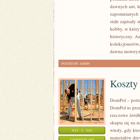
SAMOCHODY
dawnych aut, l
ZABYTKOWE
zapomnianych 
–
stałe zapisały 
PORADNIKI
hobby, w którym
KOLEKCJONERA
historyczny. A
kolekcjonerów,
dawna motoryz
POSTED BY ADMIN
Koszty
DomPol – port
DomPol to prze
rzeczowe źródł
skupia się na n
wtedy, gdy kt
JULY - 8 - 2026
materiałów dre
ON
COMMENTS OFF