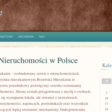
e
ERNETOWY
ARCHIWUM
TAGI
Nieruchomości w Polsce
Kale
zkania – rozbudowany serwis o nieruchomościach,
i rynku mieszkaniowym Borawska Mieszkania to
M
erwis poradnikowy poświęcony szeroko rozumianej
chomości. Strona została przygotowana z myślą o osobach,
3
ą się wynajmem lokalu, ale również o inwestorach,
10
nieruchomości, najemcach, pośrednikach oraz wszystkich
17
hcących lepiej zrozumieć mechanizmy funkcjonowania
24