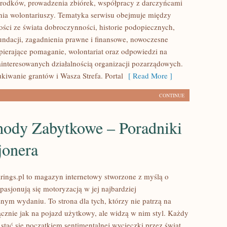
rodków, prowadzenia zbiórek, współpracy z darczyńcami
ia wolontariuszy. Tematyka serwisu obejmuje między
ości ze świata dobroczynności, historie podopiecznych,
fundacji, zagadnienia prawne i finansowe, nowoczesne
pierające pomaganie, wolontariat oraz odpowiedzi na
ainteresowanych działalnością organizacji pozarządowych.
iwanie grantów i Wasza Strefa. Portal
[ Read More ]
CONTINUE
ody Zabytkowe – Poradniki
jonera
ings.pl to magazyn internetowy stworzone z myślą o
pasjonują się motoryzacją w jej najbardziej
nym wydaniu. To strona dla tych, którzy nie patrzą na
znie jak na pojazd użytkowy, ale widzą w nim styl. Każdy
stać się początkiem sentimentalnej wycieczki przez świat