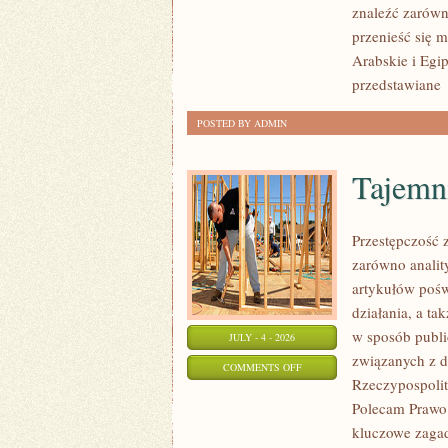
znaleźć zarówn
przenieść się 
Arabskie i Egip
przedstawiane
POSTED BY ADMIN
Tajemn
Przestępczość 
zarówno analit
artykułów pośw
działania, a t
w sposób publi
JULY - 4 - 2026
związanych z d
ON
COMMENTS OFF
Rzeczypospolite
TAJEMNICE
Polecam Prawo 
I
kluczowe zagad
NIEWYJAŚNIONE