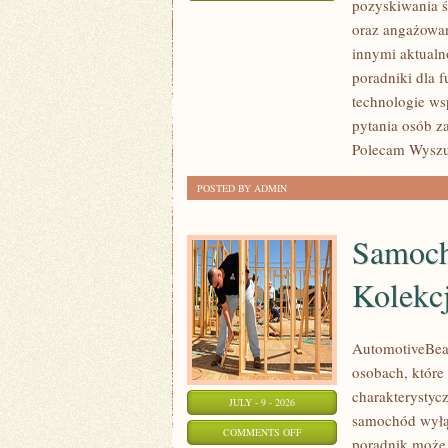
pozyskiwania ś
JAK
oraz angażowan
POMAGAĆ?
innymi aktualn
poradniki dla 
technologie ws
pytania osób z
Polecam Wyszuk
POSTED BY ADMIN
Samoch
Kolekc
AutomotiveBear
osobach, które 
charakterystycz
JULY - 9 - 2026
samochód wyłąc
ON
COMMENTS OFF
poradnik może 