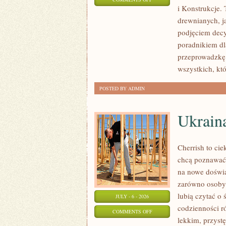
i Konstrukcje
KOSZTY
drewnianych, ja
I
podjęciem dec
FINANSOWANIE
poradnikiem dla
przeprowadzkę 
wszystkich, kt
POSTED BY ADMIN
Ukrain
Cherrish to cie
chcą poznawać 
na nowe doświa
zarówno osoby p
lubią czytać o 
JULY - 6 - 2026
codzienności r
ON
COMMENTS OFF
lekkim, przys
UKRAINA