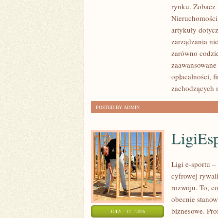
rynku. Zobacz 
NIERUCHOMOŚCI
Nieruchomości.
W
artykuły dotyc
POLSCE
zarządzania ni
zarówno codzie
zaawansowane 
opłacalności,
zachodzących 
POSTED BY ADMIN
LigiEs
Ligi e-sportu 
cyfrowej rywali
rozwoju. To, c
obecnie stanow
biznesowe. Pro
JULY - 12 - 2026