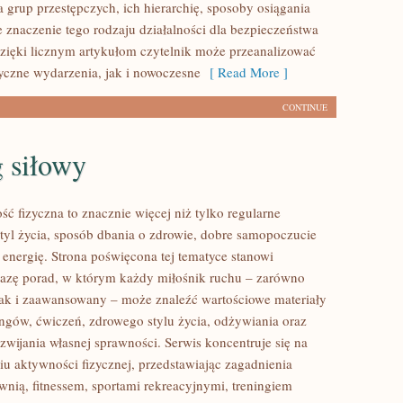
 grup przestępczych, ich hierarchię, sposoby osiągania
e znaczenie tego rodzaju działalności dla bezpieczeństwa
zięki licznym artykułom czytelnik może przeanalizować
yczne wydarzenia, jak i nowoczesne
[ Read More ]
CONTINUE
 siłowy
ść fizyczna to znacznie więcej niż tylko regularne
styl życia, sposób dbania o zdrowie, dobre samopoczucie
 energię. Strona poświęcona tej tematyce stanowi
azę porad, w którym każdy miłośnik ruchu – zarówno
jak i zaawansowany – może znaleźć wartościowe materiały
ingów, ćwiczeń, zdrowego stylu życia, odżywiania oraz
wijania własnej sprawności. Serwis koncentruje się na
u aktywności fizycznej, przedstawiając zagadnienia
wnią, fitnessem, sportami rekreacyjnymi, treningiem