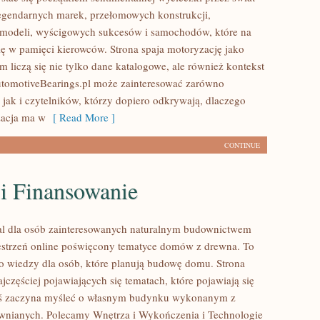
egendarnych marek, przełomowych konstrukcji,
modeli, wyścigowych sukcesów i samochodów, które na
się w pamięci kierowców. Strona spaja motoryzację jako
 liczą się nie tylko dane katalogowe, ale również kontekst
utomotiveBearings.pl może zainteresować zarówno
 jak i czytelników, którzy dopiero odkrywają, dlaczego
acja ma w
[ Read More ]
CONTINUE
 i Finansowanie
al dla osób zainteresowanych naturalnym budownictwem
strzeń online poświęcony tematyce domów z drewna. To
o wiedzy dla osób, które planują budowę domu. Strona
ajczęściej pojawiających się tematach, które pojawiają się
oś zaczyna myśleć o własnym budynku wykonanym z
wnianych. Polecamy Wnętrza i Wykończenia i Technologie