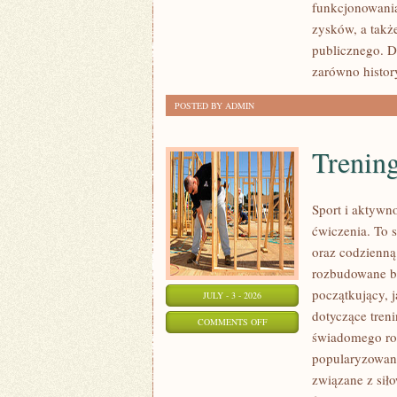
funkcjonowania
SPRAWY
zysków, a takż
publicznego. D
zarówno histor
POSTED BY ADMIN
Trening
Sport i aktywno
ćwiczenia. To 
oraz codzienną
rozbudowane b
początkujący, 
JULY - 3 - 2026
dotyczące tren
ON
COMMENTS OFF
świadomego roz
TRENING
popularyzowani
SIŁOWY
związane z siło