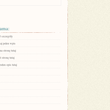
ama:
 szczegóły
aj pełen wpis
na stronę tutaj
 stronę tutaj
ełen opis tutaj