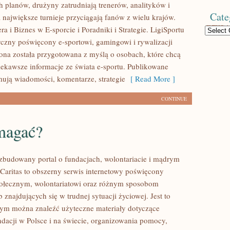
 planów, drużyny zatrudniają trenerów, analityków i
Cate
 największe turnieje przyciągają fanów z wielu krajów.
a i Biznes w E-sporcie i Poradniki i Strategie. LigiSportu
Categories
tyczny poświęcony e-sportowi, gamingowi i rywalizacji
rona została przygotowana z myślą o osobach, które chcą
ekawsze informacje ze świata e-sportu. Publikowane
mują wiadomości, komentarze, strategie
[ Read More ]
CONTINUE
magać?
ozbudowany portal o fundacjach, wolontariacie i mądrym
aritas to obszerny serwis internetowy poświęcony
połecznym, wolontariatowi oraz różnym sposobom
 znajdujących się w trudnej sytuacji życiowej. Jest to
rym można znaleźć użyteczne materiały dotyczące
ndacji w Polsce i na świecie, organizowania pomocy,