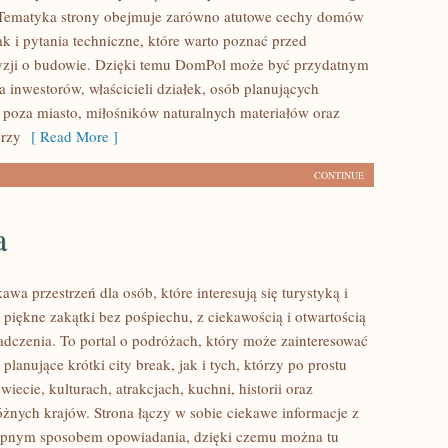
. Tematyka strony obejmuje zarówno atutowe cechy domów
k i pytania techniczne, które warto poznać przed
yzji o budowie. Dzięki temu DomPol może być przydatnym
 inwestorów, właścicieli działek, osób planujących
poza miasto, miłośników naturalnych materiałów oraz
órzy
[ Read More ]
CONTINUE
a
kawa przestrzeń dla osób, które interesują się turystyką i
piękne zakątki bez pośpiechu, z ciekawością i otwartością
dczenia. To portal o podróżach, który może zainteresować
lanujące krótki city break, jak i tych, którzy po prostu
świecie, kulturach, atrakcjach, kuchni, historii oraz
óżnych krajów. Strona łączy w sobie ciekawe informacje z
tępnym sposobem opowiadania, dzięki czemu można tu