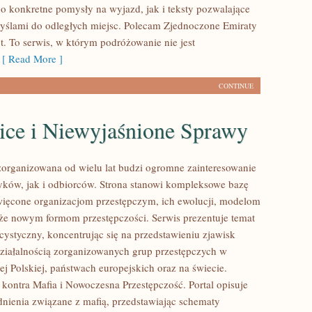
o konkretne pomysły na wyjazd, jak i teksty pozwalające
myślami do odległych miejsc. Polecam Zjednoczone Emiraty
t. To serwis, w którym podróżowanie nie jest
[ Read More ]
CONTINUE
ice i Niewyjaśnione Sprawy
zorganizowana od wielu lat budzi ogromne zainteresowanie
yków, jak i odbiorców. Strona stanowi kompleksowe bazę
ięcone organizacjom przestępczym, ich ewolucji, modelom
akże nowym formom przestępczości. Serwis prezentuje temat
cystyczny, koncentrując się na przedstawieniu zjawisk
ziałalnością zorganizowanych grup przestępczych w
j Polskiej, państwach europejskich oraz na świecie.
kontra Mafia i Nowoczesna Przestępczość. Portal opisuje
nienia związane z mafią, przedstawiając schematy