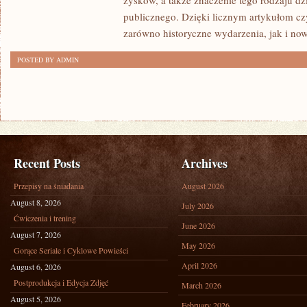
zysków, a także znaczenie tego rodzaju dz
publicznego. Dzięki licznym artykułom cz
zarówno historyczne wydarzenia, jak i no
POSTED BY ADMIN
Recent Posts
Archives
Przepisy na śniadania
August 2026
August 8, 2026
July 2026
Ćwiczenia i trening
June 2026
August 7, 2026
May 2026
Gorące Seriale i Cyklowe Powieści
April 2026
August 6, 2026
Postprodukcja i Edycja Zdjęć
March 2026
August 5, 2026
February 2026