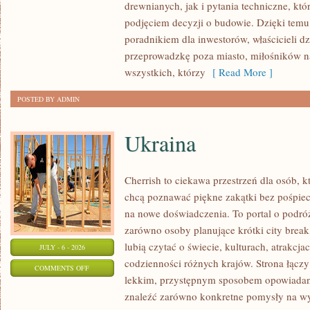
drewnianych, jak i pytania techniczne, kt
I
podjęciem decyzji o budowie. Dzięki te
FINANSOWANIE
poradnikiem dla inwestorów, właścicieli d
przeprowadzkę poza miasto, miłośników n
wszystkich, którzy
[ Read More ]
POSTED BY ADMIN
Ukraina
Cherrish to ciekawa przestrzeń dla osób, któ
chcą poznawać piękne zakątki bez pośpiech
na nowe doświadczenia. To portal o podró
zarówno osoby planujące krótki city break,
lubią czytać o świecie, kulturach, atrakcjac
JULY - 6 - 2026
codzienności różnych krajów. Strona łączy
ON
COMMENTS OFF
lekkim, przystępnym sposobem opowiadan
UKRAINA
znaleźć zarówno konkretne pomysły na wyj