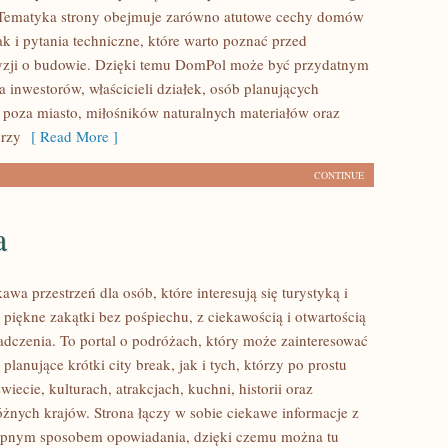
. Tematyka strony obejmuje zarówno atutowe cechy domów
k i pytania techniczne, które warto poznać przed
yzji o budowie. Dzięki temu DomPol może być przydatnym
 inwestorów, właścicieli działek, osób planujących
poza miasto, miłośników naturalnych materiałów oraz
órzy
[ Read More ]
CONTINUE
a
kawa przestrzeń dla osób, które interesują się turystyką i
piękne zakątki bez pośpiechu, z ciekawością i otwartością
dczenia. To portal o podróżach, który może zainteresować
lanujące krótki city break, jak i tych, którzy po prostu
świecie, kulturach, atrakcjach, kuchni, historii oraz
óżnych krajów. Strona łączy w sobie ciekawe informacje z
tępnym sposobem opowiadania, dzięki czemu można tu