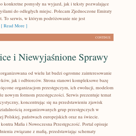
o konkretne pomysły na wyjazd, jak i teksty pozwalające
myślami do odległych miejsc. Polecam Zjednoczone Emiraty
t. To serwis, w którym podróżowanie nie jest
[ Read More ]
CONTINUE
ice i Niewyjaśnione Sprawy
zorganizowana od wielu lat budzi ogromne zainteresowanie
yków, jak i odbiorców. Strona stanowi kompleksowe bazę
ięcone organizacjom przestępczym, ich ewolucji, modelom
akże nowym formom przestępczości. Serwis prezentuje temat
cystyczny, koncentrując się na przedstawieniu zjawisk
ziałalnością zorganizowanych grup przestępczych w
j Polskiej, państwach europejskich oraz na świecie.
kontra Mafia i Nowoczesna Przestępczość. Portal opisuje
nienia związane z mafią, przedstawiając schematy