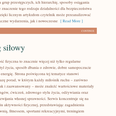
 grup przestępczych, ich hierarchię, sposoby osiągania
e znaczenie tego rodzaju działalności dla bezpieczeństwa
zięki licznym artykułom czytelnik może przeanalizować
yczne wydarzenia, jak i nowoczesne
[ Read More ]
CONTINUE
 siłowy
ść fizyczna to znacznie więcej niż tylko regularne
styl życia, sposób dbania o zdrowie, dobre samopoczucie
 energię. Strona poświęcona tej tematyce stanowi
azę porad, w którym każdy miłośnik ruchu – zarówno
jak i zaawansowany – może znaleźć wartościowe materiały
ingów, ćwiczeń, zdrowego stylu życia, odżywiania oraz
wijania własnej sprawności. Serwis koncentruje się na
u aktywności fizycznej, przedstawiając zagadnienia
wnią, fitnessem, sportami rekreacyjnymi, treningiem