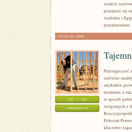
znaleźć zarówn
przenieść się 
Arabskie i Egip
przedstawiane
POSTED BY ADMIN
Tajemn
Przestępczość 
zarówno analit
artykułów pośw
działania, a t
w sposób publi
JULY - 4 - 2026
związanych z d
ON
COMMENTS OFF
Rzeczypospolite
TAJEMNICE
Polecam Prawo 
I
kluczowe zagad
NIEWYJAŚNIONE