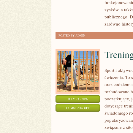
funkcjonowania
SPRAWY
zysków, a takż
publicznego. D
zarówno histor
POSTED BY ADMIN
Trening
Sport i aktywno
ćwiczenia. To 
oraz codzienną
rozbudowane b
początkujący, 
JULY - 3 - 2026
dotyczące tren
ON
COMMENTS OFF
świadomego roz
TRENING
popularyzowani
SIŁOWY
związane z siło