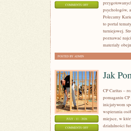
przygotowanych
ON
COMMENTS OFF
psychologów, a
LIGIESPORTU
Polecamy Karier
to portal tema
turniejowej. St
poznawać najci
materiały obej
POSTED BY ADMIN
Jak Po
CP Caritas – r
pomaganiu CP C
inicjatywom s
wspierania osób
miejsce, w któ
JULY - 11 - 2026
działalności fu
ON
COMMENTS OFF