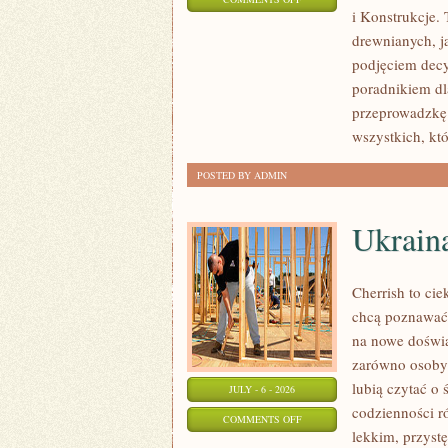
i Konstrukcje
KOSZTY
drewnianych, ja
I
podjęciem dec
FINANSOWANIE
poradnikiem dla
przeprowadzkę 
wszystkich, kt
POSTED BY ADMIN
Ukrain
Cherrish to cie
chcą poznawać 
na nowe doświa
zarówno osoby p
lubią czytać o 
JULY - 6 - 2026
codzienności r
ON
COMMENTS OFF
lekkim, przys
UKRAINA