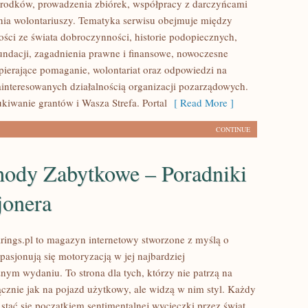
rodków, prowadzenia zbiórek, współpracy z darczyńcami
ia wolontariuszy. Tematyka serwisu obejmuje między
ości ze świata dobroczynności, historie podopiecznych,
fundacji, zagadnienia prawne i finansowe, nowoczesne
pierające pomaganie, wolontariat oraz odpowiedzi na
ainteresowanych działalnością organizacji pozarządowych.
iwanie grantów i Wasza Strefa. Portal
[ Read More ]
CONTINUE
ody Zabytkowe – Poradniki
jonera
ings.pl to magazyn internetowy stworzone z myślą o
pasjonują się motoryzacją w jej najbardziej
nym wydaniu. To strona dla tych, którzy nie patrzą na
znie jak na pojazd użytkowy, ale widzą w nim styl. Każdy
stać się początkiem sentimentalnej wycieczki przez świat