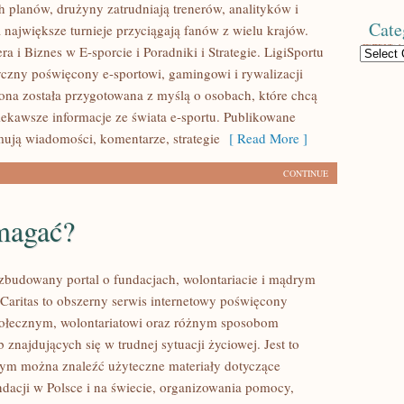
 planów, drużyny zatrudniają trenerów, analityków i
Cate
 największe turnieje przyciągają fanów z wielu krajów.
a i Biznes w E-sporcie i Poradniki i Strategie. LigiSportu
Categories
tyczny poświęcony e-sportowi, gamingowi i rywalizacji
rona została przygotowana z myślą o osobach, które chcą
ekawsze informacje ze świata e-sportu. Publikowane
mują wiadomości, komentarze, strategie
[ Read More ]
CONTINUE
magać?
ozbudowany portal o fundacjach, wolontariacie i mądrym
aritas to obszerny serwis internetowy poświęcony
połecznym, wolontariatowi oraz różnym sposobom
 znajdujących się w trudnej sytuacji życiowej. Jest to
rym można znaleźć użyteczne materiały dotyczące
ndacji w Polsce i na świecie, organizowania pomocy,