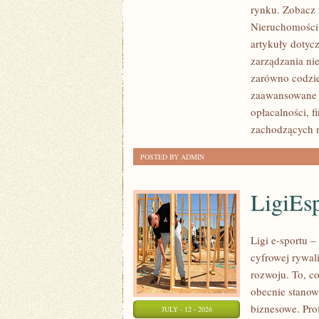
rynku. Zobacz 
NIERUCHOMOŚCI
Nieruchomości.
W
artykuły dotyc
POLSCE
zarządzania ni
zarówno codzie
zaawansowane 
opłacalności,
zachodzących 
POSTED BY ADMIN
LigiEs
Ligi e-sportu 
cyfrowej rywali
rozwoju. To, c
obecnie stanow
biznesowe. Pro
JULY - 12 - 2026