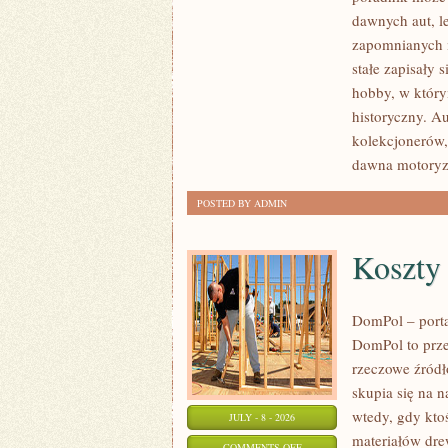
SAMOCHODY
dawnych aut, l
ZABYTKOWE
zapomnianych 
–
stałe zapisały 
PORADNIKI
hobby, w którym
KOLEKCJONERA
historyczny. A
kolekcjonerów,
dawna motoryz
POSTED BY ADMIN
Koszty
DomPol – port
DomPol to prze
rzeczowe źródł
skupia się na n
wtedy, gdy kt
JULY - 8 - 2026
materiałów dre
ON
COMMENTS OFF