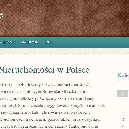
e
ERNETOWY
ARCHIWUM
TAGI
Nieruchomości w Polsce
Kale
zkania – rozbudowany serwis o nieruchomościach,
i rynku mieszkaniowym Borawska Mieszkania to
M
erwis poradnikowy poświęcony szeroko rozumianej
chomości. Strona została przygotowana z myślą o osobach,
3
ą się wynajmem lokalu, ale również o inwestorach,
10
nieruchomości, najemcach, pośrednikach oraz wszystkich
17
hcących lepiej zrozumieć mechanizmy funkcjonowania
24