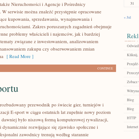
31
także Nieruchomości i Agencje i Pośrednicy
 W serwisie można znaleźć przystępnie opracowane
« Jul
zące kupowania, sprzedawania, wynajmowania i
eruchomościami. Zakres poruszanych zagadnień obejmuje
nne problemy właścicieli i najemców, jak i bardziej
Rekl
tematy związane z inwestowaniem, analizowaniem
Odwiedź
 finansowaniem zakupu czy obserwowaniem zmian
Kliknij,
na
[ Read More ]
Przejdź 
CONTINUE
Przeczyt
Zobacz 
portu
Witryna
Blog
– rozbudowany przewodnik po świecie gier, turniejów i
Blog
zacji E-sport w ciągu ostatnich lat zupełnie nowy poziom
HTTP
o dawniej było niszową formą komputerowej rywalizacji,
i dynamicznie rozwijające się zjawisko społeczne i
Internet
fesjonalni zawodnicy trenują według starannie