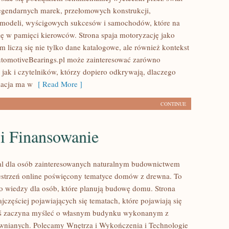
egendarnych marek, przełomowych konstrukcji,
modeli, wyścigowych sukcesów i samochodów, które na
się w pamięci kierowców. Strona spaja motoryzację jako
 liczą się nie tylko dane katalogowe, ale również kontekst
utomotiveBearings.pl może zainteresować zarówno
 jak i czytelników, którzy dopiero odkrywają, dlaczego
acja ma w
[ Read More ]
CONTINUE
 i Finansowanie
al dla osób zainteresowanych naturalnym budownictwem
strzeń online poświęcony tematyce domów z drewna. To
o wiedzy dla osób, które planują budowę domu. Strona
ajczęściej pojawiających się tematach, które pojawiają się
oś zaczyna myśleć o własnym budynku wykonanym z
wnianych. Polecamy Wnętrza i Wykończenia i Technologie