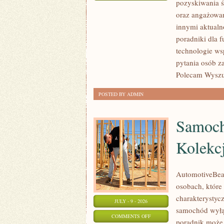
pozyskiwania ś
JAK
oraz angażowan
POMAGAĆ?
innymi aktualn
poradniki dla 
technologie ws
pytania osób z
Polecam Wyszuk
POSTED BY ADMIN
Samoch
Kolekc
AutomotiveBear
osobach, które 
charakterystycz
JULY - 9 - 2026
samochód wyłąc
ON
COMMENTS OFF
poradnik może 