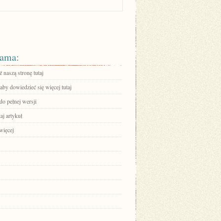
ama:
 naszą stronę tutaj
 aby dowiedzieć się więcej tutaj
do pełnej wersji
aj artykuł
więcej