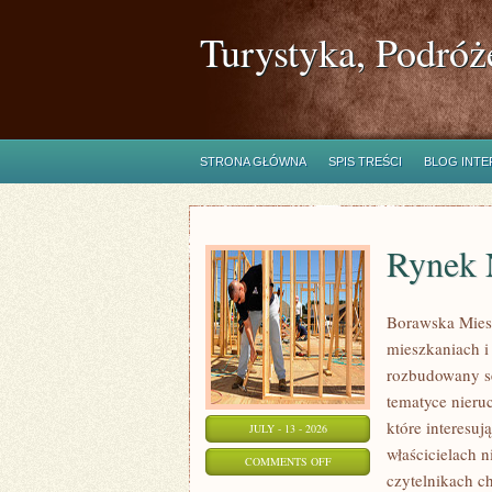
Turystyka, Podróż
STRONA GŁÓWNA
SPIS TREŚCI
BLOG INT
Rynek 
Borawska Mies
mieszkaniach 
rozbudowany s
tematyce nieru
które interesuj
JULY - 13 - 2026
właścicielach 
ON
COMMENTS OFF
czytelnikach c
RYNEK