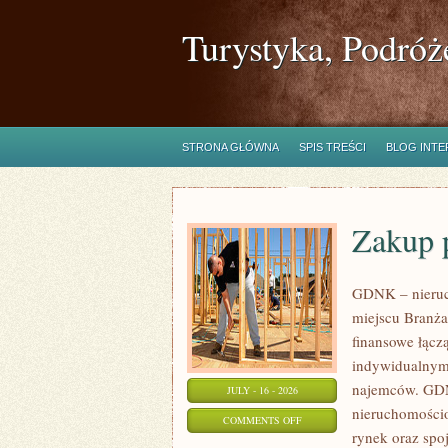
Turystyka, Podróż
STRONA GŁÓWNA
SPIS TREŚCI
BLOG INT
Zakup 
GDNK – nieruc
miejscu Branża
finansowe łącz
indywidualnymi
najemców. GDN
JULY - 16 - 2026
nieruchomościo
ON
COMMENTS OFF
rynek oraz spo
ZAKUP