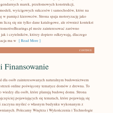
egendarnych marek, przełomowych konstrukcji,
modeli, wyścigowych sukcesów i samochodów, które na
się w pamięci kierowców. Strona spaja motoryzację jako
 liczą się nie tylko dane katalogowe, ale również kontekst
utomotiveBearings.pl może zainteresować zarówno
 jak i czytelników, którzy dopiero odkrywają, dlaczego
acja ma w
[ Read More ]
CONTINUE
 i Finansowanie
al dla osób zainteresowanych naturalnym budownictwem
strzeń online poświęcony tematyce domów z drewna. To
o wiedzy dla osób, które planują budowę domu. Strona
ajczęściej pojawiających się tematach, które pojawiają się
oś zaczyna myśleć o własnym budynku wykonanym z
wnianych. Polecamy Wnętrza i Wykończenia i Technologie