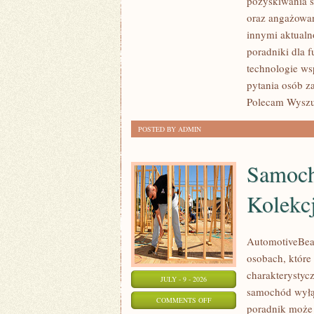
pozyskiwania ś
JAK
oraz angażowan
POMAGAĆ?
innymi aktualn
poradniki dla 
technologie ws
pytania osób z
Polecam Wyszuk
POSTED BY ADMIN
Samoch
Kolekc
AutomotiveBear
osobach, które 
charakterystycz
JULY - 9 - 2026
samochód wyłąc
ON
COMMENTS OFF
poradnik może 