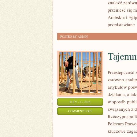
znaleźć zarówn
przenieść się 
Arabskie i Egip
przedstawiane
POSTED BY ADMIN
Tajemn
Przestępczość 
zarówno analit
artykułów pośw
działania, a t
w sposób publi
JULY - 4 - 2026
związanych z d
ON
COMMENTS OFF
Rzeczypospolite
TAJEMNICE
Polecam Prawo 
I
kluczowe zagad
NIEWYJAŚNIONE