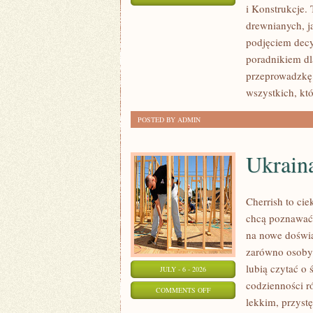
i Konstrukcje
KOSZTY
drewnianych, ja
I
podjęciem dec
FINANSOWANIE
poradnikiem dla
przeprowadzkę 
wszystkich, kt
POSTED BY ADMIN
Ukrain
Cherrish to cie
chcą poznawać 
na nowe doświa
zarówno osoby p
lubią czytać o 
JULY - 6 - 2026
codzienności r
ON
COMMENTS OFF
lekkim, przys
UKRAINA