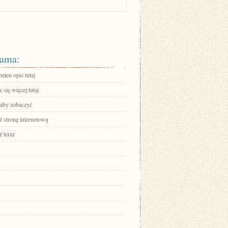
ama:
ełen opis tutaj
się więcej tutaj
 aby zobaczyć
 stronę internetową
 teraz