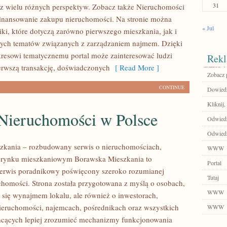
31
z wielu różnych perspektyw. Zobacz także Nieruchomości
inansowanie zakupu nieruchomości. Na stronie można
« Jul
iki, które dotyczą zarówno pierwszego mieszkania, jak i
nych tematów związanych z zarządzaniem najmem. Dzięki
resowi tematycznemu portal może zainteresować ludzi
Rekl
erwszą transakcję, doświadczonych
[ Read More ]
Zobacz p
CONTINUE
Dowiedz 
Kliknij,
Nieruchomości w Polsce
Odwiedź
Odwiedź
zkania – rozbudowany serwis o nieruchomościach,
WWW
i rynku mieszkaniowym Borawska Mieszkania to
Portal
erwis poradnikowy poświęcony szeroko rozumianej
Tutaj
chomości. Strona została przygotowana z myślą o osobach,
WWW
ą się wynajmem lokalu, ale również o inwestorach,
nieruchomości, najemcach, pośrednikach oraz wszystkich
WWW
hcących lepiej zrozumieć mechanizmy funkcjonowania