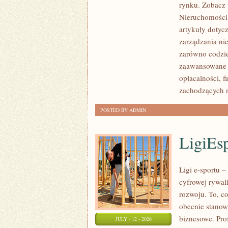
rynku. Zobacz 
NIERUCHOMOŚCI
Nieruchomości.
W
artykuły dotyc
POLSCE
zarządzania ni
zarówno codzie
zaawansowane 
opłacalności,
zachodzących 
POSTED BY ADMIN
LigiEs
Ligi e-sportu 
cyfrowej rywali
rozwoju. To, c
obecnie stanow
biznesowe. Pro
JULY - 12 - 2026