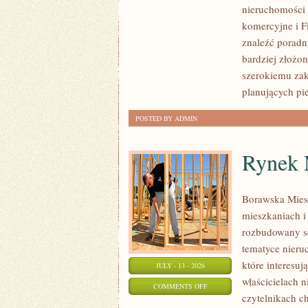
nieruchomości 
PIERWSZEJ
komercyjne i F
NIERUCHOMOŚCI
znaleźć poradn
bardziej złożo
szerokiemu zak
planujących pi
POSTED BY ADMIN
Rynek 
Borawska Mies
mieszkaniach 
rozbudowany s
tematyce nieru
które interesuj
JULY - 13 - 2026
właścicielach 
ON
COMMENTS OFF
czytelnikach c
RYNEK