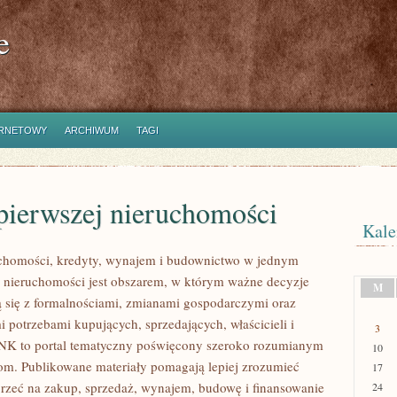
e
ERNETOWY
ARCHIWUM
TAGI
pierwszej nieruchomości
Kale
homości, kredyty, wynajem i budownictwo w jednym
 nieruchomości jest obszarem, w którym ważne decyzje
M
ą się z formalnościami, zmianami gospodarczymi oraz
 potrzebami kupujących, sprzedających, właścicieli i
3
K to portal tematyczny poświęcony szeroko rozumianym
10
m. Publikowane materiały pomagają lepiej zrozumieć
17
jrzeć na zakup, sprzedaż, wynajem, budowę i finansowanie
24