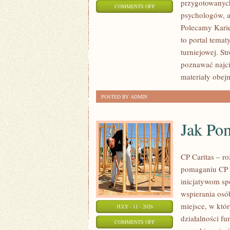
przygotowanych
ON
COMMENTS OFF
psychologów, a
LIGIESPORTU
Polecamy Karier
to portal tema
turniejowej. St
poznawać najci
materiały obej
POSTED BY ADMIN
Jak Po
CP Caritas – r
pomaganiu CP C
inicjatywom s
wspierania osób
miejsce, w któ
JULY - 11 - 2026
działalności fu
ON
COMMENTS OFF