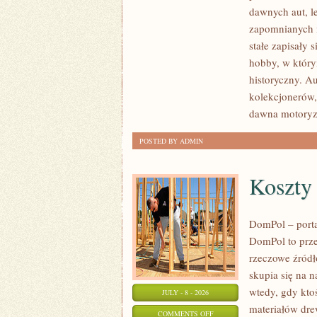
SAMOCHODY
dawnych aut, l
ZABYTKOWE
zapomnianych 
–
stałe zapisały 
PORADNIKI
hobby, w którym
KOLEKCJONERA
historyczny. A
kolekcjonerów,
dawna motoryz
POSTED BY ADMIN
Koszty
DomPol – port
DomPol to prze
rzeczowe źródł
skupia się na n
wtedy, gdy kt
JULY - 8 - 2026
materiałów dre
ON
COMMENTS OFF