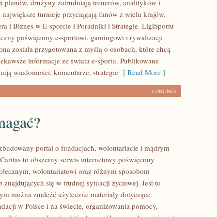
 planów, drużyny zatrudniają trenerów, analityków i
 największe turnieje przyciągają fanów z wielu krajów.
a i Biznes w E-sporcie i Poradniki i Strategie. LigiSportu
tyczny poświęcony e-sportowi, gamingowi i rywalizacji
rona została przygotowana z myślą o osobach, które chcą
ekawsze informacje ze świata e-sportu. Publikowane
mują wiadomości, komentarze, strategie
[ Read More ]
CONTINUE
magać?
ozbudowany portal o fundacjach, wolontariacie i mądrym
aritas to obszerny serwis internetowy poświęcony
połecznym, wolontariatowi oraz różnym sposobom
 znajdujących się w trudnej sytuacji życiowej. Jest to
rym można znaleźć użyteczne materiały dotyczące
ndacji w Polsce i na świecie, organizowania pomocy,