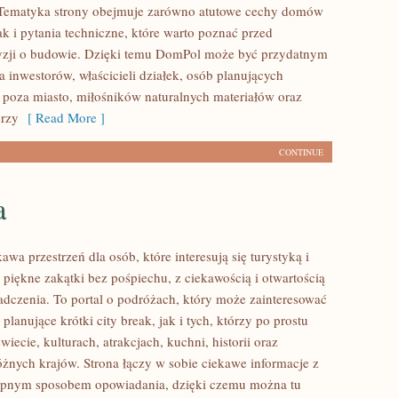
. Tematyka strony obejmuje zarówno atutowe cechy domów
k i pytania techniczne, które warto poznać przed
yzji o budowie. Dzięki temu DomPol może być przydatnym
 inwestorów, właścicieli działek, osób planujących
poza miasto, miłośników naturalnych materiałów oraz
órzy
[ Read More ]
CONTINUE
a
kawa przestrzeń dla osób, które interesują się turystyką i
piękne zakątki bez pośpiechu, z ciekawością i otwartością
dczenia. To portal o podróżach, który może zainteresować
lanujące krótki city break, jak i tych, którzy po prostu
świecie, kulturach, atrakcjach, kuchni, historii oraz
óżnych krajów. Strona łączy w sobie ciekawe informacje z
tępnym sposobem opowiadania, dzięki czemu można tu