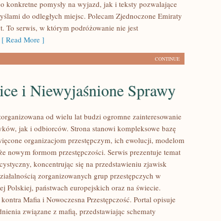
o konkretne pomysły na wyjazd, jak i teksty pozwalające
myślami do odległych miejsc. Polecam Zjednoczone Emiraty
t. To serwis, w którym podróżowanie nie jest
[ Read More ]
CONTINUE
ice i Niewyjaśnione Sprawy
zorganizowana od wielu lat budzi ogromne zainteresowanie
yków, jak i odbiorców. Strona stanowi kompleksowe bazę
ięcone organizacjom przestępczym, ich ewolucji, modelom
akże nowym formom przestępczości. Serwis prezentuje temat
cystyczny, koncentrując się na przedstawieniu zjawisk
ziałalnością zorganizowanych grup przestępczych w
j Polskiej, państwach europejskich oraz na świecie.
kontra Mafia i Nowoczesna Przestępczość. Portal opisuje
nienia związane z mafią, przedstawiając schematy