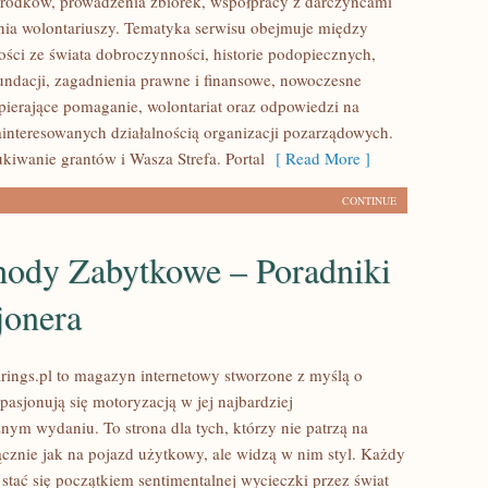
rodków, prowadzenia zbiórek, współpracy z darczyńcami
ia wolontariuszy. Tematyka serwisu obejmuje między
ości ze świata dobroczynności, historie podopiecznych,
fundacji, zagadnienia prawne i finansowe, nowoczesne
pierające pomaganie, wolontariat oraz odpowiedzi na
ainteresowanych działalnością organizacji pozarządowych.
iwanie grantów i Wasza Strefa. Portal
[ Read More ]
CONTINUE
ody Zabytkowe – Poradniki
jonera
ings.pl to magazyn internetowy stworzone z myślą o
pasjonują się motoryzacją w jej najbardziej
nym wydaniu. To strona dla tych, którzy nie patrzą na
znie jak na pojazd użytkowy, ale widzą w nim styl. Każdy
stać się początkiem sentimentalnej wycieczki przez świat