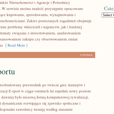
także Nieruchomości i Agencje i Pośrednicy
Cate
 W serwisie można znaleźć przystępnie opracowane
zące kupowania, sprzedawania, wynajmowania i
Categories
eruchomościami. Zakres poruszanych zagadnień obejmuje
nne problemy właścicieli i najemców, jak i bardziej
tematy związane z inwestowaniem, analizowaniem
 finansowaniem zakupu czy obserwowaniem zmian
na
[ Read More ]
CONTINUE
portu
– rozbudowany przewodnik po świecie gier, turniejów i
zacji E-sport w ciągu ostatnich lat zupełnie nowy poziom
o dawniej było niszową formą komputerowej rywalizacji,
i dynamicznie rozwijające się zjawisko społeczne i
fesjonalni zawodnicy trenują według starannie