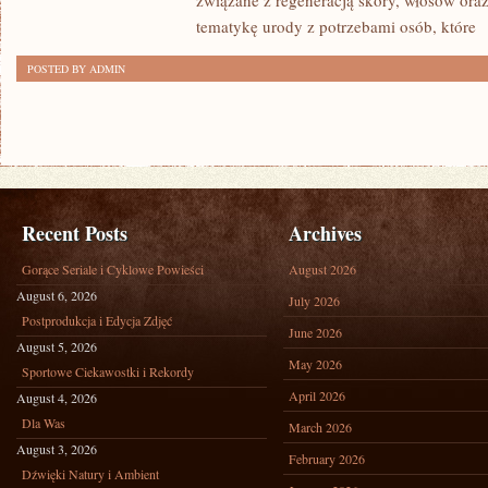
związane z regeneracją skóry, włosów oraz 
tematykę urody z potrzebami osób, które
[
POSTED BY ADMIN
Recent Posts
Archives
Gorące Seriale i Cyklowe Powieści
August 2026
August 6, 2026
July 2026
Postprodukcja i Edycja Zdjęć
June 2026
August 5, 2026
May 2026
Sportowe Ciekawostki i Rekordy
April 2026
August 4, 2026
Dla Was
March 2026
August 3, 2026
February 2026
Dźwięki Natury i Ambient