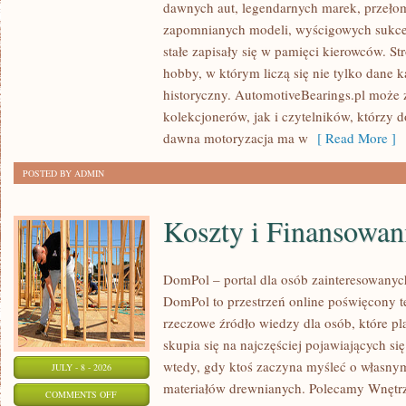
dawnych aut, legendarnych marek, przeło
ZABYTKOWE
zapomnianych modeli, wyścigowych sukce
–
stałe zapisały się w pamięci kierowców. St
PORADNIKI
hobby, w którym liczą się nie tylko dane 
KOLEKCJONERA
historyczny. AutomotiveBearings.pl może
kolekcjonerów, jak i czytelników, którzy 
dawna motoryzacja ma w
[ Read More ]
POSTED BY ADMIN
Koszty i Finansowan
DomPol – portal dla osób zainteresowan
DomPol to przestrzeń online poświęcony 
rzeczowe źródło wiedzy dla osób, które p
skupia się na najczęściej pojawiających się
wtedy, gdy ktoś zaczyna myśleć o włas
JULY - 8 - 2026
materiałów drewnianych. Polecamy Wnętrz
ON
COMMENTS OFF