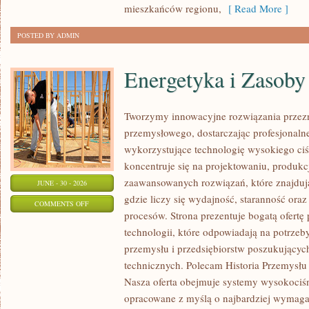
mieszkańców regionu,
[ Read More ]
POSTED BY ADMIN
Energetyka i Zasoby
Tworzymy innowacyjne rozwiązania przezn
przemysłowego, dostarczając profesjonaln
wykorzystujące technologię wysokiego ciś
koncentruje się na projektowaniu, produkc
zaawansowanych rozwiązań, które znajduj
JUNE - 30 - 2026
gdzie liczy się wydajność, staranność o
ON
COMMENTS OFF
procesów. Strona prezentuje bogatą ofertę
ENERGETYKA
technologii, które odpowiadają na potrzeb
I
przemysłu i przedsiębiorstw poszukujący
ZASOBY
technicznych. Polecam Historia Przemysłu 
Nasza oferta obejmuje systemy wysokociśn
opracowane z myślą o najbardziej wymaga