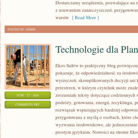
Dostarczamy urządzenia, pozwalające na r
z usuwaniem zanieczyszczeń, przygotowan
warstw
[ Read More ]
POSTED BY ADMIN
Technologie dla Plan
Ekos-Sułów to praktyczny blog poświęcon
pokazuje, że odpowiedzialność za środowi
wyrzeczeń, skomplikowanych decyzji ani 
przestrzeń, w którym czytelnik może znal
zrozumiałe teksty dotyczące codziennyc
JUNE - 27 - 2026
podróży, gotowania, energii, recyklingu, 
ON
COMMENTS OFF
rozwiązań wspierających bardziej odpowiedz
TECHNOLOGIE
przygotowana z myślą o osobach, które c
DLA
wyzwania środowiskowe, ale jednocześnie 
PLANETY
prostym językiem. Nowości na stronie Eko