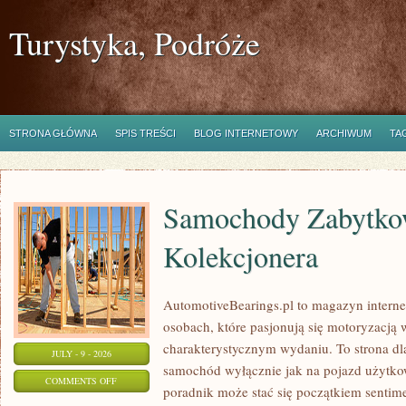
Turystyka, Podróże
STRONA GŁÓWNA
SPIS TREŚCI
BLOG INTERNETOWY
ARCHIWUM
TA
Samochody Zabytkow
Kolekcjonera
AutomotiveBearings.pl to magazyn intern
osobach, które pasjonują się motoryzacją w
charakterystycznym wydaniu. To strona dla
JULY - 9 - 2026
samochód wyłącznie jak na pojazd użytkow
ON
COMMENTS OFF
poradnik może stać się początkiem sentime
SAMOCHODY