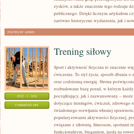
SPRAWY
zysków, a także znaczenie tego rodzaju dz
publicznego. Dzięki licznym artykułom cz
zarówno historyczne wydarzenia, jak i no
POSTED BY ADMIN
Trening siłowy
Sport i aktywność fizyczna to znacznie wię
ćwiczenia. To styl życia, sposób dbania o
oraz codzienną energię. Strona poświęcona
rozbudowane bazę porad, w którym każdy
początkujący, jak i zaawansowany – może 
JULY - 3 - 2026
dotyczące treningów, ćwiczeń, zdrowego st
ON
COMMENTS OFF
świadomego rozwijania własnej sprawności
TRENING
popularyzowaniu aktywności fizycznej, pr
SIŁOWY
związane z siłownią, fitnessem, sportami r
funkcjonalnym, bieganiem, jazdą na rowerz