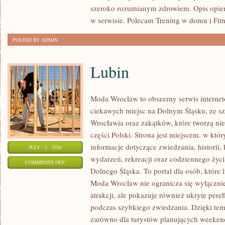
szeroko rozumianym zdrowiem. Opis opier
w serwisie. Polecam Trening w domu i Fitn
POSTED BY ADMIN
Lubin
Moda Wrocław to obszerny serwis intern
ciekawych miejsc na Dolnym Śląsku, ze 
Wrocławia oraz zakątków, które tworzą nie
części Polski. Strona jest miejscem, w kt
informacje dotyczące zwiedzania, historii, 
JULY - 2 - 2026
wydarzeń, rekreacji oraz codziennego życi
ON
COMMENTS OFF
Dolnego Śląska. To portal dla osób, które 
LUBIN
Moda Wrocław nie ogranicza się wyłącznie
atrakcji, ale pokazuje również ukryte pere
podczas szybkiego zwiedzania. Dzięki te
zarówno dla turystów planujących weekend