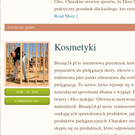
Głos. Charakter serwisu sprawia, że Ekos
praktyczny poradnik dla każdego, kto zasta
Read More ]
POSTED BY ADMIN
Kosmetyki
Bioarp24.pl to internetowa przestrzeń, któ
preparatów do pielęgnacji skóry, włosów i 
traktowana jako punkt odniesienia dla osób
pielęgnacją. To serwis, która wpisuje się 
naturalnymi sposobami dbania o wygląd. P
JUNE - 20 - 2026
twarzy i Eko-makijaż. Głównym motywem 
ON
COMMENTS OFF
naturalnych. Bioarp24.pl może zainteres
KOSMETYKI
szukających sprawdzonych produktów, jak 
produktów pielęgnacyjnych. Charakter str
skupia się na produktach, które odpowiad