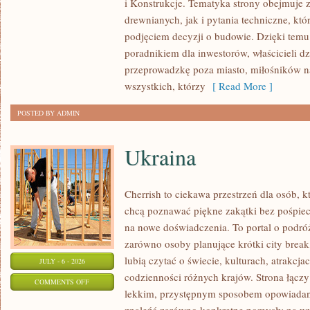
i Konstrukcje. Tematyka strony obejmuje
KOSZTY
drewnianych, jak i pytania techniczne, kt
I
podjęciem decyzji o budowie. Dzięki te
FINANSOWANIE
poradnikiem dla inwestorów, właścicieli d
przeprowadzkę poza miasto, miłośników n
wszystkich, którzy
[ Read More ]
POSTED BY ADMIN
Ukraina
Cherrish to ciekawa przestrzeń dla osób, któ
chcą poznawać piękne zakątki bez pośpiech
na nowe doświadczenia. To portal o podró
zarówno osoby planujące krótki city break,
lubią czytać o świecie, kulturach, atrakcjac
JULY - 6 - 2026
codzienności różnych krajów. Strona łączy
ON
COMMENTS OFF
lekkim, przystępnym sposobem opowiadan
UKRAINA