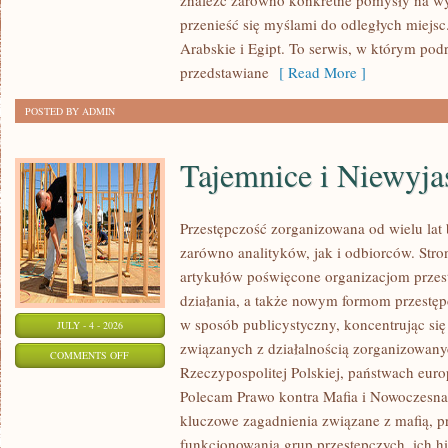
znaleźć zarówno konkretne pomysły na wyj
przenieść się myślami do odległych miejs
Arabskie i Egipt. To serwis, w którym podr
przedstawiane
[ Read More ]
POSTED BY ADMIN
Tajemnice i Niewyj
Przestępczość zorganizowana od wielu lat
zarówno analityków, jak i odbiorców. Str
artykułów poświęcone organizacjom przes
działania, a także nowym formom przestępc
w sposób publicystyczny, koncentrując się
JULY - 4 - 2026
związanych z działalnością zorganizowany
ON
COMMENTS OFF
Rzeczypospolitej Polskiej, państwach euro
TAJEMNICE
Polecam Prawo kontra Mafia i Nowoczesna 
I
kluczowe zagadnienia związane z mafią, p
NIEWYJAŚNIONE
funkcjonowania grup przestępczych, ich hi