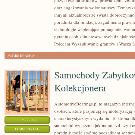
pozyskiwania środków, prowadzenia zbiór
JAK
oraz angażowania wolontariuszy. Tematyk
POMAGAĆ?
innymi aktualności ze świata dobroczynnoś
poradniki dla fundacji, zagadnienia prawn
technologie wspierające pomaganie, wolon
pytania osób zainteresowanych działalnośc
Polecam Wyszukiwanie grantów i Wasza Str
POSTED BY ADMIN
Samochody Zabytkow
Kolekcjonera
AutomotiveBearings.pl to magazyn intern
osobach, które pasjonują się motoryzacją w
charakterystycznym wydaniu. To strona dla
JULY - 9 - 2026
samochód wyłącznie jak na pojazd użytkow
ON
COMMENTS OFF
poradnik może stać się początkiem sentime