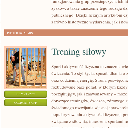
funkcjonowania grup przestępczych, ich hi
SPRAWY
zysków, a także znaczenie tego rodzaju dz
publicznego. Dzięki licznym artykułom cz
zarówno historyczne wydarzenia, jak i no
POSTED BY ADMIN
Trening siłowy
Sport i aktywność fizyczna to znacznie wię
ćwiczenia. To styl życia, sposób dbania o
oraz codzienną energię. Strona poświęcona
rozbudowane bazę porad, w którym każdy
początkujący, jak i zaawansowany – może 
JULY - 3 - 2026
dotyczące treningów, ćwiczeń, zdrowego st
ON
COMMENTS OFF
świadomego rozwijania własnej sprawności
TRENING
popularyzowaniu aktywności fizycznej, pr
SIŁOWY
związane z siłownią, fitnessem, sportami r