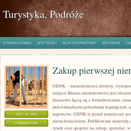
Turystyka, Podróże
STRONA GŁÓWNA
SPIS TREŚCI
BLOG INTERNETOWY
ARCHIWUM
TA
Zakup pierwszej nie
GDNK – nieruchomości, kredyty, wynaje
miejscu Branża nieruchomości jest obsza
finansowe łączą się z formalnościami, zm
indywidualnymi potrzebami kupujących, spr
najemców. GDNK to portal tematyczny p
JULY - 16 - 2026
nieruchomościom. Publikowane materiały 
ON
COMMENTS OFF
rynek oraz spojrzeć na zakup, sprzedaż, 
ZAKUP