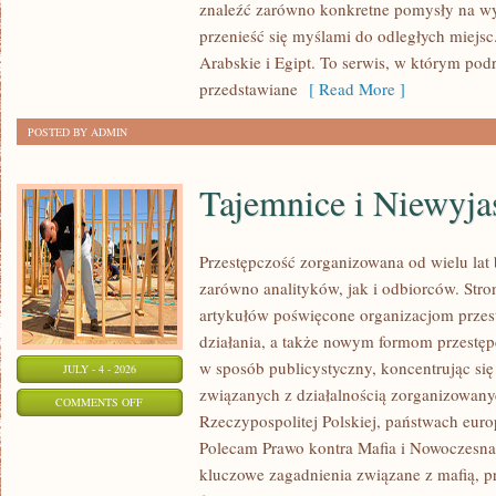
znaleźć zarówno konkretne pomysły na wyj
przenieść się myślami do odległych miejs
Arabskie i Egipt. To serwis, w którym podr
przedstawiane
[ Read More ]
POSTED BY ADMIN
Tajemnice i Niewyj
Przestępczość zorganizowana od wielu lat
zarówno analityków, jak i odbiorców. Str
artykułów poświęcone organizacjom przes
działania, a także nowym formom przestępc
w sposób publicystyczny, koncentrując się
JULY - 4 - 2026
związanych z działalnością zorganizowany
ON
COMMENTS OFF
Rzeczypospolitej Polskiej, państwach euro
TAJEMNICE
Polecam Prawo kontra Mafia i Nowoczesna 
I
kluczowe zagadnienia związane z mafią, p
NIEWYJAŚNIONE