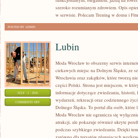
funkcjonalnym, bieganiem, jazdą na rowerz
szeroko rozumianym zdrowiem. Opis opier
w serwisie. Polecam Trening w domu i Fitn
POSTED BY ADMIN
Lubin
Moda Wrocław to obszerny serwis intern
ciekawych miejsc na Dolnym Śląsku, ze 
Wrocławia oraz zakątków, które tworzą nie
części Polski. Strona jest miejscem, w kt
informacje dotyczące zwiedzania, historii, 
JULY - 2 - 2026
wydarzeń, rekreacji oraz codziennego życi
ON
COMMENTS OFF
Dolnego Śląska. To portal dla osób, które 
LUBIN
Moda Wrocław nie ogranicza się wyłącznie
atrakcji, ale pokazuje również ukryte pere
podczas szybkiego zwiedzania. Dzięki te
zarówno dla turystów planujących weekend