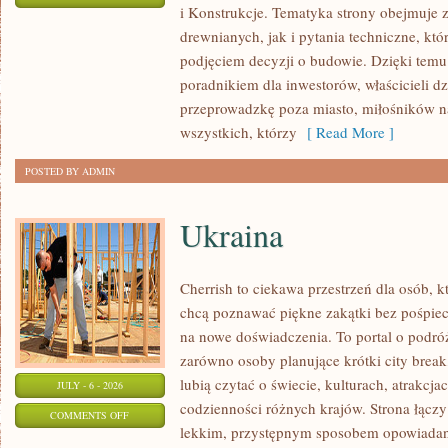
i Konstrukcje. Tematyka strony obejmuje
KOSZTY
drewnianych, jak i pytania techniczne, kt
I
podjęciem decyzji o budowie. Dzięki te
FINANSOWANIE
poradnikiem dla inwestorów, właścicieli d
przeprowadzkę poza miasto, miłośników n
wszystkich, którzy
[ Read More ]
POSTED BY ADMIN
Ukraina
Cherrish to ciekawa przestrzeń dla osób, któ
chcą poznawać piękne zakątki bez pośpiech
na nowe doświadczenia. To portal o podró
zarówno osoby planujące krótki city break,
lubią czytać o świecie, kulturach, atrakcjac
JULY - 6 - 2026
codzienności różnych krajów. Strona łączy
ON
COMMENTS OFF
lekkim, przystępnym sposobem opowiadan
UKRAINA