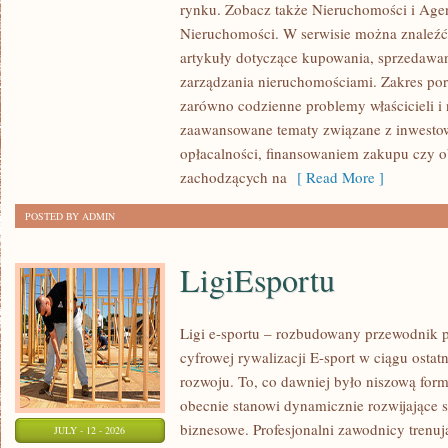
rynku. Zobacz także Nieruchomości i Agen
NIERUCHOMOŚCI
Nieruchomości. W serwisie można znaleźć
W
artykuły dotyczące kupowania, sprzedawa
POLSCE
zarządzania nieruchomościami. Zakres po
zarówno codzienne problemy właścicieli i 
zaawansowane tematy związane z inwesto
opłacalności, finansowaniem zakupu czy
zachodzących na
[ Read More ]
POSTED BY ADMIN
LigiEsportu
Ligi e-sportu – rozbudowany przewodnik po
cyfrowej rywalizacji E-sport w ciągu ostat
rozwoju. To, co dawniej było niszową for
obecnie stanowi dynamicznie rozwijające s
biznesowe. Profesjonalni zawodnicy trenuj
JULY - 12 - 2026