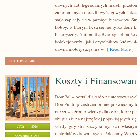
SAMOCHODY
dawnych aut, legendarnych marek, przeło
ZABYTKOWE
zapomnianych modeli, wyścigowych sukce
–
stałe zapisały się w pamięci kierowców. St
PORADNIKI
hobby, w którym liczą się nie tylko dane 
KOLEKCJONERA
historyczny. AutomotiveBearings.pl może
kolekcjonerów, jak i czytelników, którzy 
dawna motoryzacja ma w
[ Read More ]
POSTED BY ADMIN
Koszty i Finansowan
DomPol – portal dla osób zainteresowan
DomPol to przestrzeń online poświęcony 
rzeczowe źródło wiedzy dla osób, które p
skupia się na najczęściej pojawiających się
wtedy, gdy ktoś zaczyna myśleć o włas
JULY - 8 - 2026
materiałów drewnianych. Polecamy Wnętrz
ON
COMMENTS OFF