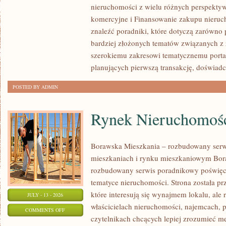
nieruchomości z wielu różnych perspekty
PIERWSZEJ
komercyjne i Finansowanie zakupu nieruc
NIERUCHOMOŚCI
znaleźć poradniki, które dotyczą zarówno 
bardziej złożonych tematów związanych z
szerokiemu zakresowi tematycznemu porta
planujących pierwszą transakcję, doświad
POSTED BY ADMIN
Rynek Nieruchomośc
Borawska Mieszkania – rozbudowany serw
mieszkaniach i rynku mieszkaniowym Bor
rozbudowany serwis poradnikowy poświęc
tematyce nieruchomości. Strona została p
które interesują się wynajmem lokalu, ale 
JULY - 13 - 2026
właścicielach nieruchomości, najemcach, 
ON
COMMENTS OFF
czytelnikach chcących lepiej zrozumieć 
RYNEK