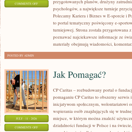
przygotowanych planów, drużyny zatrudnia
ON
COMMENTS OFF
psychologów, a największe turnieje przyci
LIGIESPORTU
Polecamy Kariera i Biznes w E-sporcie i Po
to portal tematyczny poświęcony e-sportow
turniejowej. Strona została przygotowana 
poznawać najciekawsze informacje ze świa
materiały obejmują wiadomości, komentarz
POSTED BY ADMIN
Jak Pomagać?
CP Caritas – rozbudowany portal o fundac
pomaganiu CP Caritas to obszerny serwis 
inicjatywom społecznym, wolontariatowi 
wspierania osób znajdujących się w trudnej 
miejsce, w którym można znaleźć użyteczn
JULY - 11 - 2026
działalności fundacji w Polsce i na świec
ON
COMMENTS OFF