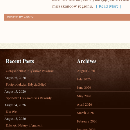
mieszkańców regionu,
[ Read More ]
POSTED BY ADMIN
Recent Posts
Archives
Gorące Seriale i Cyklowe Powieści
August 2026
August 6, 2026
July 2026
Postprodukcja i Edycja Zdjęć
June 2026
August 5, 2026
May 2026
Sportowe Ciekawostki i Rekordy
April 2026
August 4, 2026
Dla Was
March 2026
August 3, 2026
February 2026
Dźwięki Natury i Ambient
January 2026