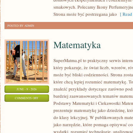
smakowych. Polecamy Ikony Perfumeryjne 
Strona może być postrzegana jako
[ Read 
POSTED BY ADMIN
Matematyka
SuperMatma.pl to praktyczny serwis inte
który pokazuje, że świat liczb, wzorów, r
może być bliski codzienności. Strona zost
które chcą lepiej rozumieć matematykę. T
znaleźć przykłady dotyczące zarówno pod
JUNE - 9 - 2026
bardziej zaawansowanych tematów matema
ON
COMMENTS OFF
Podstawy Matematyki i Ciekawostki Mate
MATEMATYKA
prezentuje matematykę jako dziedzinę, któ
do klasy lekcyjnej. W publikowanych mate
jako narzędzie, które pomaga opisywać co
wydatki, rozumieć technologię, analizowa