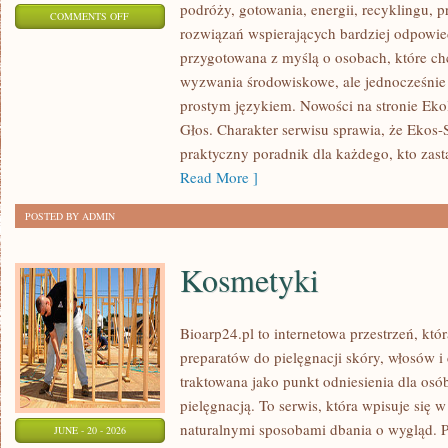
podróży, gotowania, energii, recyklingu, 
ON
COMMENTS OFF
rozwiązań wspierających bardziej odpowiedz
TECHNOLOGIE
przygotowana z myślą o osobach, które c
DLA
wyzwania środowiskowe, ale jednocześnie 
PLANETY
prostym językiem. Nowości na stronie Eko
Głos. Charakter serwisu sprawia, że Ekos
praktyczny poradnik dla każdego, kto zasta
Read More ]
POSTED BY ADMIN
Kosmetyki
Bioarp24.pl to internetowa przestrzeń, któ
preparatów do pielęgnacji skóry, włosów i 
traktowana jako punkt odniesienia dla osób
pielęgnacją. To serwis, która wpisuje się 
naturalnymi sposobami dbania o wygląd. P
JUNE - 20 - 2026