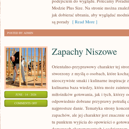
podejściem do wyglądu. Polecamy Poradni
MODZIE
Modzie Plus Size. Na stronie można znaleź
PLUS
jak dobierać ubrania, aby wyglądać modn
SIZE
są porady
[ Read More ]
POSTED BY ADMIN
Zapachy Niszowe
Orientalno-przyprawowy charakter tej stron
stworzony z myślą o osobach, które kocha
nieoczywiste smaki i kulinarne inspiracje 
kulinarna baza wiedzy, która może zainte
miłośników gotowania, jak i tych, którzy 
JUNE - 14 - 2026
odpowiednio dobrane przyprawy potrafią 
ON
COMMENTS OFF
najprostsze danie. Tematyka strony koncen
ZAPACHY
zapachów, ale jej charakter jest znacznie 
NISZOWE
tu punktem wyjścia do opowieści o gotowani
domowych eksperymentach i codziennym 