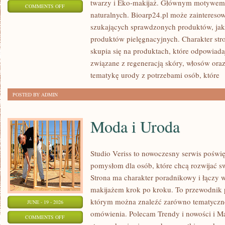
twarzy i Eko-makijaż. Głównym motywem 
ON
COMMENTS OFF
naturalnych. Bioarp24.pl może zainteres
KOSMETYKI
szukających sprawdzonych produktów, jak 
produktów pielęgnacyjnych. Charakter str
skupia się na produktach, które odpowiad
związane z regeneracją skóry, włosów oraz 
tematykę urody z potrzebami osób, które
[
POSTED BY ADMIN
Moda i Uroda
Studio Veriss to nowoczesny serwis pośw
pomysłom dla osób, które chcą rozwijać s
Strona ma charakter poradnikowy i łączy 
makijażem krok po kroku. To przewodnik
którym można znaleźć zarówno tematyczne 
JUNE - 19 - 2026
omówienia. Polecam Trendy i nowości i M
ON
COMMENTS OFF