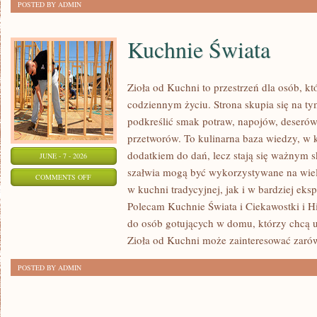
POSTED BY ADMIN
Kuchnie Świata
Zioła od Kuchni to przestrzeń dla osób, kt
codziennym życiu. Strona skupia się na ty
podkreślić smak potraw, napojów, deseró
przetworów. To kulinarna baza wiedzy, w k
dodatkiem do dań, lecz stają się ważnym s
JUNE - 7 - 2026
szałwia mogą być wykorzystywane na wie
ON
COMMENTS OFF
w kuchni tradycyjnej, jak i w bardziej ek
KUCHNIE
Polecam Kuchnie Świata i Ciekawostki i His
ŚWIATA
do osób gotujących w domu, którzy chcą u
Zioła od Kuchni może zainteresować zaró
POSTED BY ADMIN