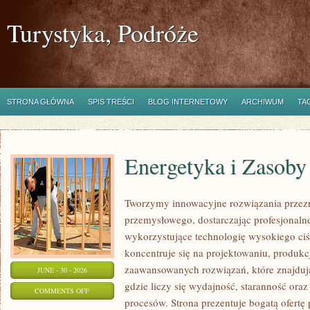
Turystyka, Podróże
STRONA GŁÓWNA
SPIS TREŚCI
BLOG INTERNETOWY
ARCHIWUM
TA
Energetyka i Zasoby
Tworzymy innowacyjne rozwiązania przezn
przemysłowego, dostarczając profesjonaln
wykorzystujące technologię wysokiego ciś
koncentruje się na projektowaniu, produkc
zaawansowanych rozwiązań, które znajduj
JUNE - 30 - 2026
gdzie liczy się wydajność, staranność o
ON
COMMENTS OFF
procesów. Strona prezentuje bogatą ofertę
ENERGETYKA