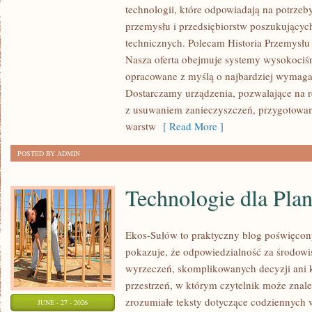
technologii, które odpowiadają na potrzeb
I
przemysłu i przedsiębiorstw poszukujący
ZASOBY
technicznych. Polecam Historia Przemysłu 
Nasza oferta obejmuje systemy wysokociśn
opracowane z myślą o najbardziej wymaga
Dostarczamy urządzenia, pozwalające na r
z usuwaniem zanieczyszczeń, przygotowan
warstw
[ Read More ]
POSTED BY ADMIN
Technologie dla Plan
Ekos-Sułów to praktyczny blog poświęcon
pokazuje, że odpowiedzialność za środowi
wyrzeczeń, skomplikowanych decyzji ani 
przestrzeń, w którym czytelnik może znal
zrozumiałe teksty dotyczące codziennyc
JUNE - 27 - 2026