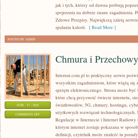
PSYCHOLOGIA
jak i tych, którzy od dawna próbują popra
ODCHUDZANIA
spojrzenia na dobrze znane zagadnienia. 
Zdrowe Przepisy. Największą zaletą serwisu
spalania kalorii.
[ Read More ]
POSTED BY ADMIN
Chmura i Przechow
Internat.com.pl to praktyczny serwis pośw
wszystkim zagadnieniom, które wiążą się
sprzętu elektronicznego. Strona może by
które chcą przyswoić świecie internetu, s
światłowodów, 5G, chmury, hostingu, cyb
JUNE - 17 - 2026
użytkowych rozwiązań technologicznych. N
ON
COMMENTS OFF
Regulacje w Internecie i Internet Radiowy i
CHMURA
którym internet zostaje pokazana w sposó
I
definicji, czytelnik może znaleźć tu porad
PRZECHOWYWANIE