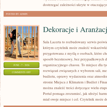
dostrzegać zależności ukryte w otaczający
POSTED BY ADMIN
Dekoracje i Aranżac
Sala Lacerta to rozbudowany serwis poświ
którym czytelnik może znaleźć wskazówki 
przygotowana z myślą o osobach, które c
sposób bezstresowy, bez przypadkowych de
organizacyjnego chaosu. To miejsce dla ty
JUNE - 7 - 2026
rozwiązań związanych z wyborem sali, menu
ON
COMMENTS OFF
budżetu, oprawy wydarzenia oraz atmosfer
DEKORACJE
stronie Miejsca z Klimatem i Budżet i Fina
I
można znaleźć treści dotyczące wielu eta
ARANŻACJE
Portal pomaga zrozumieć, jak ułożyć har
miał swoje miejsce i cel. Czytelnik może 