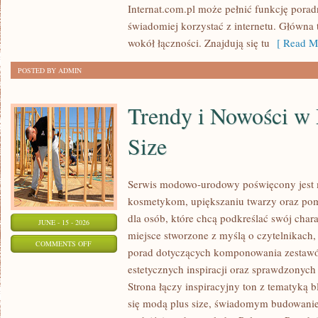
Internat.com.pl może pełnić funkcję porad
DANYCH
świadomiej korzystać z internetu. Główna 
wokół łączności. Znajdują się tu
[ Read Mo
POSTED BY ADMIN
Trendy i Nowości w
Size
Serwis modowo-urodowy poświęcony jest m
kosmetykom, upiększaniu twarzy oraz po
dla osób, które chcą podkreślać swój chara
JUNE - 15 - 2026
miejsce stworzone z myślą o czytelnikach,
ON
COMMENTS OFF
porad dotyczących komponowania zestawów
TRENDY
estetycznych inspiracji oraz sprawdzonyc
I
Strona łączy inspiracyjny ton z tematyką b
NOWOŚCI
się modą plus size, świadomym budowani
W