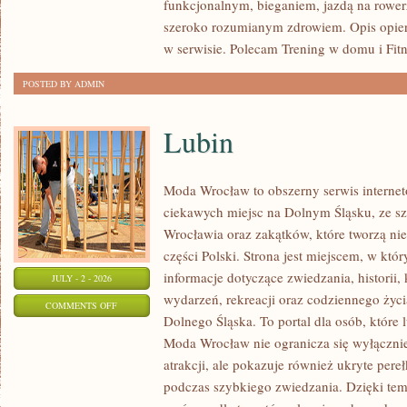
funkcjonalnym, bieganiem, jazdą na rowerz
szeroko rozumianym zdrowiem. Opis opier
w serwisie. Polecam Trening w domu i Fitn
POSTED BY ADMIN
Lubin
Moda Wrocław to obszerny serwis intern
ciekawych miejsc na Dolnym Śląsku, ze 
Wrocławia oraz zakątków, które tworzą nie
części Polski. Strona jest miejscem, w kt
informacje dotyczące zwiedzania, historii, 
JULY - 2 - 2026
wydarzeń, rekreacji oraz codziennego życi
ON
COMMENTS OFF
Dolnego Śląska. To portal dla osób, które 
LUBIN
Moda Wrocław nie ogranicza się wyłącznie
atrakcji, ale pokazuje również ukryte pere
podczas szybkiego zwiedzania. Dzięki te