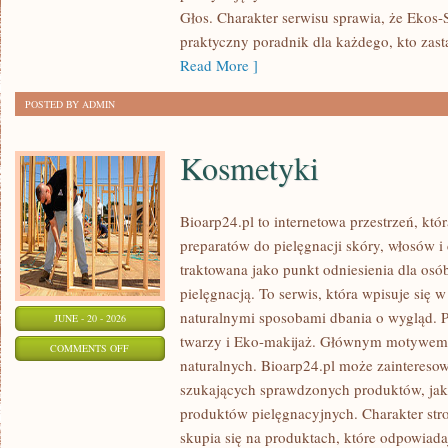
Głos. Charakter serwisu sprawia, że Ekos
praktyczny poradnik dla każdego, kto zasta
Read More ]
POSTED BY ADMIN
Kosmetyki
Bioarp24.pl to internetowa przestrzeń, któ
preparatów do pielęgnacji skóry, włosów i 
traktowana jako punkt odniesienia dla osób
pielęgnacją. To serwis, która wpisuje się 
naturalnymi sposobami dbania o wygląd. P
JUNE - 20 - 2026
twarzy i Eko-makijaż. Głównym motywem 
ON
COMMENTS OFF
naturalnych. Bioarp24.pl może zainteres
KOSMETYKI
szukających sprawdzonych produktów, jak 
produktów pielęgnacyjnych. Charakter str
skupia się na produktach, które odpowiad