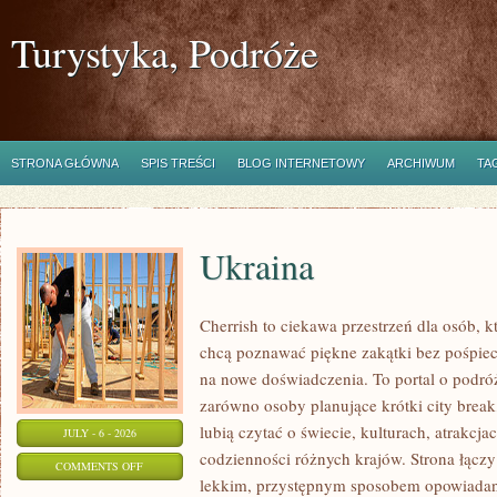
Turystyka, Podróże
STRONA GŁÓWNA
SPIS TREŚCI
BLOG INTERNETOWY
ARCHIWUM
TA
Ukraina
Cherrish to ciekawa przestrzeń dla osób, któ
chcą poznawać piękne zakątki bez pośpiech
na nowe doświadczenia. To portal o podró
zarówno osoby planujące krótki city break,
lubią czytać o świecie, kulturach, atrakcjac
JULY - 6 - 2026
codzienności różnych krajów. Strona łączy
ON
COMMENTS OFF
lekkim, przystępnym sposobem opowiadan
UKRAINA