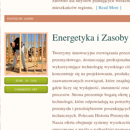
zarówno dla turystów planujących weekend
mieszkańców regionu,
[ Read More ]
POSTED BY ADMIN
Energetyka i Zasoby
Tworzymy innowacyjne rozwiązania przezn
przemysłowego, dostarczając profesjonaln
wykorzystujące technologię wysokiego ciś
koncentruje się na projektowaniu, produkc
zaawansowanych rozwiązań, które znajduj
JUNE - 30 - 2026
gdzie liczy się wydajność, staranność o
ON
COMMENTS OFF
procesów. Strona prezentuje bogatą ofertę
ENERGETYKA
technologii, które odpowiadają na potrzeb
I
przemysłu i przedsiębiorstw poszukujący
ZASOBY
technicznych. Polecam Historia Przemysłu 
Nasza oferta obejmuje systemy wysokociśn
opracowane z myślą o najbardziej wymaga