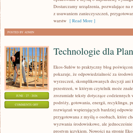
Dostarczamy urządzenia, pozwalające na r
z usuwaniem zanieczyszczeń, przygotowan
warstw
[ Read More ]
POSTED BY ADMIN
Technologie dla Plan
Ekos-Sułów to praktyczny blog poświęcon
pokazuje, że odpowiedzialność za środowi
wyrzeczeń, skomplikowanych decyzji ani 
przestrzeń, w którym czytelnik może znal
zrozumiałe teksty dotyczące codziennyc
JUNE - 27 - 2026
podróży, gotowania, energii, recyklingu, 
ON
COMMENTS OFF
rozwiązań wspierających bardziej odpowiedz
TECHNOLOGIE
przygotowana z myślą o osobach, które c
DLA
wyzwania środowiskowe, ale jednocześnie 
PLANETY
prostym językiem. Nowości na stronie Eko