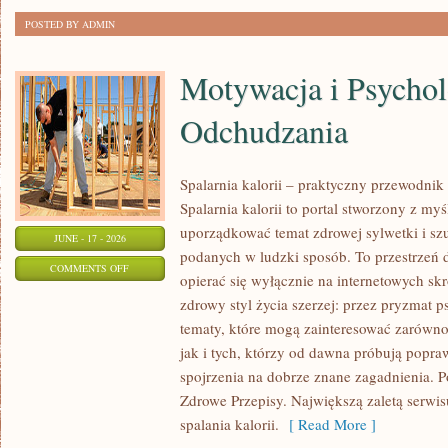
POSTED BY ADMIN
Motywacja i Psychol
Odchudzania
Spalarnia kalorii – praktyczny przewodnik
Spalarnia kalorii to portal stworzony z my
uporządkować temat zdrowej sylwetki i szu
JUNE - 17 - 2026
podanych w ludzki sposób. To przestrzeń d
ON
COMMENTS OFF
opierać się wyłącznie na internetowych skr
MOTYWACJA
zdrowy styl życia szerzej: przez pryzmat p
I
tematy, które mogą zainteresować zarówno
PSYCHOLOGIA
jak i tych, którzy od dawna próbują popra
ODCHUDZANIA
spojrzenia na dobrze znane zagadnienia. 
Zdrowe Przepisy. Największą zaletą serwisu
spalania kalorii.
[ Read More ]