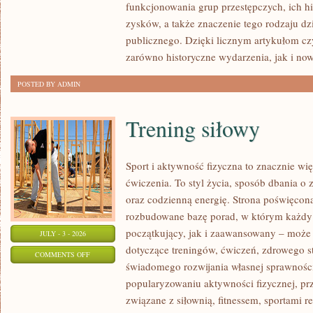
funkcjonowania grup przestępczych, ich hi
SPRAWY
zysków, a także znaczenie tego rodzaju dz
publicznego. Dzięki licznym artykułom cz
zarówno historyczne wydarzenia, jak i no
POSTED BY ADMIN
Trening siłowy
Sport i aktywność fizyczna to znacznie wię
ćwiczenia. To styl życia, sposób dbania o
oraz codzienną energię. Strona poświęcona
rozbudowane bazę porad, w którym każdy
początkujący, jak i zaawansowany – może 
JULY - 3 - 2026
dotyczące treningów, ćwiczeń, zdrowego st
ON
COMMENTS OFF
świadomego rozwijania własnej sprawności
TRENING
popularyzowaniu aktywności fizycznej, pr
SIŁOWY
związane z siłownią, fitnessem, sportami r