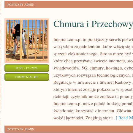
POSTED BY ADMIN
Chmura i Przechow
Internat.com.pl to praktyczny serwis pośw
wszystkim zagadnieniom, które wiążą się
sprzętu elektronicznego. Strona może by
które chcą przyswoić świecie internetu, s
światłowodów, 5G, chmury, hostingu, cyb
JUNE - 17 - 2026
użytkowych rozwiązań technologicznych. N
ON
COMMENTS OFF
Regulacje w Internecie i Internet Radiowy i
CHMURA
którym internet zostaje pokazana w sposó
I
definicji, czytelnik może znaleźć tu porad
PRZECHOWYWANIE
Internat.com.pl może pełnić funkcję porad
DANYCH
świadomiej korzystać z internetu. Główna 
wokół łączności. Znajdują się tu
[ Read Mo
POSTED BY ADMIN