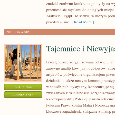
znaleźć zarówno konkretne pomysły na wyj
przenieść się myślami do odległych miejs
Arabskie i Egipt. To serwis, w którym podr
przedstawiane
[ Read More ]
POSTED BY ADMIN
Tajemnice i Niewyj
Przestępczość zorganizowana od wielu lat
zarówno analityków, jak i odbiorców. Str
artykułów poświęcone organizacjom przes
działania, a także nowym formom przestępc
w sposób publicystyczny, koncentrując się
JULY - 4 - 2026
związanych z działalnością zorganizowany
ON
COMMENTS OFF
Rzeczypospolitej Polskiej, państwach euro
TAJEMNICE
Polecam Prawo kontra Mafia i Nowoczesna 
I
kluczowe zagadnienia związane z mafią, p
NIEWYJAŚNIONE