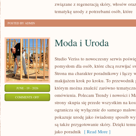
związane z regeneracją skóry, włosów oraz 
tematykę urody z potrzebami osób, które
[
POSTED BY ADMIN
Moda i Uroda
Studio Veriss to nowoczesny serwis pośw
pomysłom dla osób, które chcą rozwijać s
Strona ma charakter poradnikowy i łączy 
makijażem krok po kroku. To przewodnik
którym można znaleźć zarówno tematyczne 
JUNE - 19 - 2026
omówienia. Polecam Trendy i nowości i M
ON
COMMENTS OFF
strony skupia się przede wszystkim na ko
MODA
ogranicza się wyłącznie do samego malowa
I
pokazuje urodę jako świadomy sposób wyr
URODA
są także przygotowanie skóry. Dzięki tem
jako poradnik
[ Read More ]