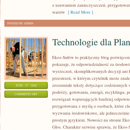
z usuwaniem zanieczyszczeń, przygotowan
warstw
[ Read More ]
POSTED BY ADMIN
Technologie dla Plan
Ekos-Sułów to praktyczny blog poświęcon
pokazuje, że odpowiedzialność za środowi
wyrzeczeń, skomplikowanych decyzji ani 
przestrzeń, w którym czytelnik może znal
zrozumiałe teksty dotyczące codziennyc
JUNE - 27 - 2026
podróży, gotowania, energii, recyklingu, 
ON
COMMENTS OFF
rozwiązań wspierających bardziej odpowiedz
TECHNOLOGIE
przygotowana z myślą o osobach, które c
DLA
wyzwania środowiskowe, ale jednocześnie 
PLANETY
prostym językiem. Nowości na stronie Eko
Głos. Charakter serwisu sprawia, że Ekos