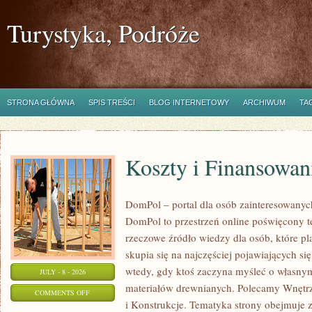
Turystyka, Podróże
STRONA GŁÓWNA
SPIS TREŚCI
BLOG INTERNETOWY
ARCHIWUM
TA
Koszty i Finansowan
DomPol – portal dla osób zainteresowan
DomPol to przestrzeń online poświęcony 
rzeczowe źródło wiedzy dla osób, które p
skupia się na najczęściej pojawiających się
wtedy, gdy ktoś zaczyna myśleć o włas
JULY - 8 - 2026
materiałów drewnianych. Polecamy Wnętrz
ON
COMMENTS OFF
i Konstrukcje. Tematyka strony obejmuje
KOSZTY