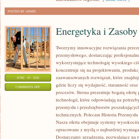
POSTED BY ADMIN
Energetyka i Zasoby
Tworzymy innowacyjne rozwiązania przezn
przemysłowego, dostarczając profesjonaln
wykorzystujące technologię wysokiego ciś
koncentruje się na projektowaniu, produkc
zaawansowanych rozwiązań, które znajduj
JUNE - 30 - 2026
gdzie liczy się wydajność, staranność o
ON
COMMENTS OFF
procesów. Strona prezentuje bogatą ofertę
ENERGETYKA
technologii, które odpowiadają na potrzeb
I
przemysłu i przedsiębiorstw poszukujący
ZASOBY
technicznych. Polecam Historia Przemysłu 
Nasza oferta obejmuje systemy wysokociśn
opracowane z myślą o najbardziej wymaga
Dostarczamy urządzenia, pozwalające na r