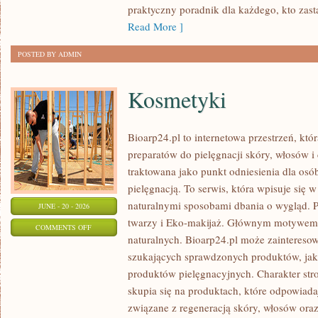
praktyczny poradnik dla każdego, kto zasta
Read More ]
POSTED BY ADMIN
Kosmetyki
Bioarp24.pl to internetowa przestrzeń, któ
preparatów do pielęgnacji skóry, włosów i 
traktowana jako punkt odniesienia dla osób
pielęgnacją. To serwis, która wpisuje się 
naturalnymi sposobami dbania o wygląd. P
JUNE - 20 - 2026
twarzy i Eko-makijaż. Głównym motywem 
ON
COMMENTS OFF
naturalnych. Bioarp24.pl może zainteres
KOSMETYKI
szukających sprawdzonych produktów, jak 
produktów pielęgnacyjnych. Charakter str
skupia się na produktach, które odpowiad
związane z regeneracją skóry, włosów oraz 