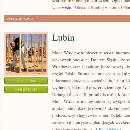
szeroko rozumianym zdrowiem. Opis opier
w serwisie. Polecam Trening w domu i Fitn
POSTED BY ADMIN
Lubin
Moda Wrocław to obszerny serwis intern
ciekawych miejsc na Dolnym Śląsku, ze 
Wrocławia oraz zakątków, które tworzą nie
części Polski. Strona jest miejscem, w kt
informacje dotyczące zwiedzania, historii, 
JULY - 2 - 2026
wydarzeń, rekreacji oraz codziennego życi
ON
COMMENTS OFF
Dolnego Śląska. To portal dla osób, które 
LUBIN
Moda Wrocław nie ogranicza się wyłącznie
atrakcji, ale pokazuje również ukryte pere
podczas szybkiego zwiedzania. Dzięki te
zarówno dla turystów planujących weekend
mieszkańców regionu,
[ Read More ]