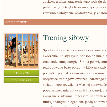
zysków, a także znaczenie tego rodzaju dz
publicznego. Dzięki licznym artykułom cz
zarówno historyczne wydarzenia, jak i no
POSTED BY ADMIN
Trening siłowy
Sport i aktywność fizyczna to znacznie wię
ćwiczenia. To styl życia, sposób dbania o
oraz codzienną energię. Strona poświęcona
rozbudowane bazę porad, w którym każdy
początkujący, jak i zaawansowany – może 
JULY - 3 - 2026
dotyczące treningów, ćwiczeń, zdrowego st
ON
COMMENTS OFF
świadomego rozwijania własnej sprawności
TRENING
popularyzowaniu aktywności fizycznej, pr
SIŁOWY
związane z siłownią, fitnessem, sportami r
funkcjonalnym, bieganiem, jazdą na rowerz