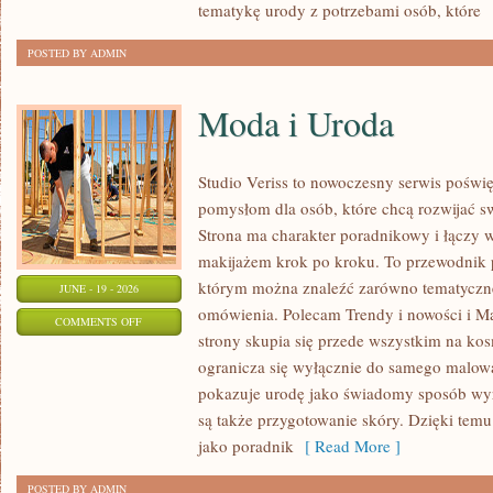
tematykę urody z potrzebami osób, które
[
POSTED BY ADMIN
Moda i Uroda
Studio Veriss to nowoczesny serwis pośw
pomysłom dla osób, które chcą rozwijać s
Strona ma charakter poradnikowy i łączy 
makijażem krok po kroku. To przewodnik
którym można znaleźć zarówno tematyczne 
JUNE - 19 - 2026
omówienia. Polecam Trendy i nowości i M
ON
COMMENTS OFF
strony skupia się przede wszystkim na ko
MODA
ogranicza się wyłącznie do samego malowa
I
pokazuje urodę jako świadomy sposób wyr
URODA
są także przygotowanie skóry. Dzięki tem
jako poradnik
[ Read More ]
POSTED BY ADMIN