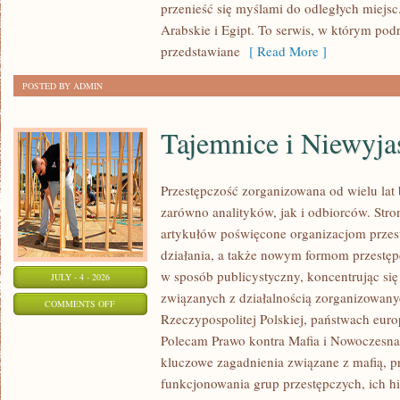
przenieść się myślami do odległych miejs
Arabskie i Egipt. To serwis, w którym podr
przedstawiane
[ Read More ]
POSTED BY ADMIN
Tajemnice i Niewyj
Przestępczość zorganizowana od wielu lat
zarówno analityków, jak i odbiorców. Str
artykułów poświęcone organizacjom przes
działania, a także nowym formom przestępc
w sposób publicystyczny, koncentrując się
JULY - 4 - 2026
związanych z działalnością zorganizowany
ON
COMMENTS OFF
Rzeczypospolitej Polskiej, państwach euro
TAJEMNICE
Polecam Prawo kontra Mafia i Nowoczesna 
I
kluczowe zagadnienia związane z mafią, p
NIEWYJAŚNIONE
funkcjonowania grup przestępczych, ich hi
SPRAWY