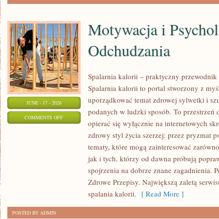
Motywacja i Psychol
Odchudzania
Spalarnia kalorii – praktyczny przewodnik
Spalarnia kalorii to portal stworzony z my
uporządkować temat zdrowej sylwetki i szu
JUNE - 17 - 2026
podanych w ludzki sposób. To przestrzeń d
ON
COMMENTS OFF
opierać się wyłącznie na internetowych skr
MOTYWACJA
zdrowy styl życia szerzej: przez pryzmat p
I
tematy, które mogą zainteresować zarówno
PSYCHOLOGIA
jak i tych, którzy od dawna próbują popra
ODCHUDZANIA
spojrzenia na dobrze znane zagadnienia. 
Zdrowe Przepisy. Największą zaletą serwisu
spalania kalorii.
[ Read More ]
POSTED BY ADMIN