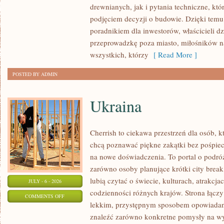
drewnianych, jak i pytania techniczne, kt
I
podjęciem decyzji o budowie. Dzięki te
FINANSOWANIE
poradnikiem dla inwestorów, właścicieli d
przeprowadzkę poza miasto, miłośników n
wszystkich, którzy
[ Read More ]
POSTED BY ADMIN
Ukraina
Cherrish to ciekawa przestrzeń dla osób, któ
chcą poznawać piękne zakątki bez pośpiech
na nowe doświadczenia. To portal o podró
zarówno osoby planujące krótki city break,
lubią czytać o świecie, kulturach, atrakcjac
JULY - 6 - 2026
codzienności różnych krajów. Strona łączy
ON
COMMENTS OFF
lekkim, przystępnym sposobem opowiadan
UKRAINA
znaleźć zarówno konkretne pomysły na wyj