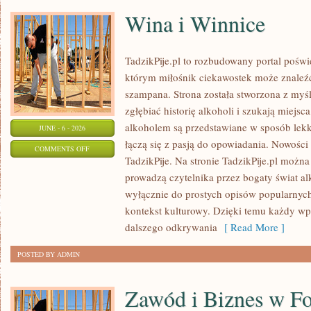
Wina i Winnice
TadzikPije.pl to rozbudowany portal poświ
którym miłośnik ciekawostek może znaleźć
szampana. Strona została stworzona z myśl
zgłębiać historię alkoholi i szukają miejsc
alkoholem są przedstawiane w sposób lekki
JUNE - 6 - 2026
łączą się z pasją do opowiadania. Nowości 
ON
COMMENTS OFF
TadzikPije. Na stronie TadzikPije.pl można
WINA
prowadzą czytelnika przez bogaty świat alk
I
wyłącznie do prostych opisów popularnych
WINNICE
kontekst kulturowy. Dzięki temu każdy wpi
dalszego odkrywania
[ Read More ]
POSTED BY ADMIN
Zawód i Biznes w Fo