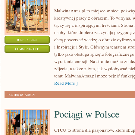
MalwinaAtras.pl to miejsce w sieci poświęc
kreatywnej pracy z obrazem. To witryna, w
łączy się z inspirującymi treściami. Stro
osoby, które dopiero zaczynają przygodę z f
chcą poszerzać wiedzę o obrazie cyfrowym.
JUNE - 6 - 2026
i Inspiracje i Style. Głównym tematem stron
ON
COMMENTS OFF
tylko jako obsługa sprzętu fotograficznego
ZAWÓD
wyrażania emocji. Na stronie można znaleź
I
zdjęcia, a także z tym, jak wydobywać pi
BIZNES
temu MalwinaAtras.pl może pełnić funkcję 
W
Read More ]
FOTOGRAFII
POSTED BY ADMIN
Pociągi w Polsce
CTCU to strona dla pasjonatów, które skup