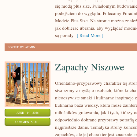
NOWOŚCI
się modą plus size, świadomym budowani
W
podejściem do wyglądu. Polecamy Poradni
MODZIE
Modzie Plus Size. Na stronie można znaleź
PLUS
jak dobierać ubrania, aby wyglądać modn
SIZE
są porady
[ Read More ]
POSTED BY ADMIN
Zapachy Niszowe
Orientalno-przyprawowy charakter tej stron
stworzony z myślą o osobach, które kocha
nieoczywiste smaki i kulinarne inspiracje 
kulinarna baza wiedzy, która może zainte
miłośników gotowania, jak i tych, którzy 
JUNE - 14 - 2026
odpowiednio dobrane przyprawy potrafią 
ON
COMMENTS OFF
najprostsze danie. Tematyka strony koncen
ZAPACHY
zapachów, ale jej charakter jest znacznie 
NISZOWE