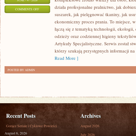
JUNE - 4 - 2026
działa profesjonalne pralnictwo, jak dobier
ON
COMMENTS OFF
suszarek, jak pielęgnować tkaniny, jak us
ARTYKUŁY
ekonomiczny proces prania. To miejsce, 
SPECJALISTYCZNE
łączą się z tematyką technologii, ekologii,
odzieży oraz codziennej higieny tekstyliów.
Artykuły Specjalistyczne. Serwis został st
którzy szukają przystępnych informacji na
Read More ]
POSTED BY ADMIN
Recent Posts
Archives
Gorące Seriale i Cyklowe Powieści
August 2026
August 6, 2026
July 2026