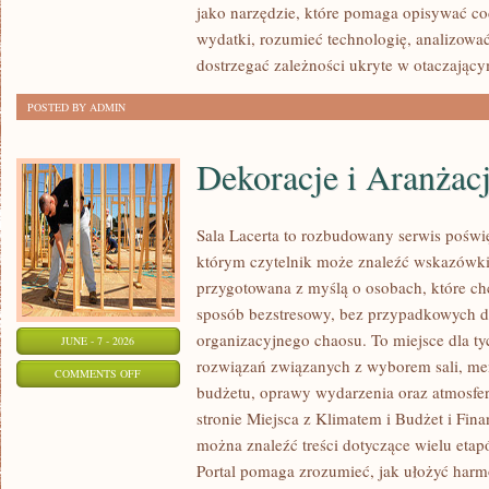
jako narzędzie, które pomaga opisywać co
wydatki, rozumieć technologię, analizowa
dostrzegać zależności ukryte w otaczający
POSTED BY ADMIN
Dekoracje i Aranżac
Sala Lacerta to rozbudowany serwis poświ
którym czytelnik może znaleźć wskazówki 
przygotowana z myślą o osobach, które c
sposób bezstresowy, bez przypadkowych de
organizacyjnego chaosu. To miejsce dla ty
JUNE - 7 - 2026
rozwiązań związanych z wyborem sali, menu
ON
COMMENTS OFF
budżetu, oprawy wydarzenia oraz atmosfer
DEKORACJE
stronie Miejsca z Klimatem i Budżet i Fina
I
można znaleźć treści dotyczące wielu eta
ARANŻACJE
Portal pomaga zrozumieć, jak ułożyć har