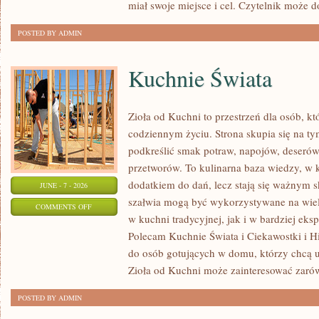
miał swoje miejsce i cel. Czytelnik może 
POSTED BY ADMIN
Kuchnie Świata
Zioła od Kuchni to przestrzeń dla osób, kt
codziennym życiu. Strona skupia się na ty
podkreślić smak potraw, napojów, deseró
przetworów. To kulinarna baza wiedzy, w k
dodatkiem do dań, lecz stają się ważnym s
JUNE - 7 - 2026
szałwia mogą być wykorzystywane na wie
ON
COMMENTS OFF
w kuchni tradycyjnej, jak i w bardziej ek
KUCHNIE
Polecam Kuchnie Świata i Ciekawostki i His
ŚWIATA
do osób gotujących w domu, którzy chcą u
Zioła od Kuchni może zainteresować zaró
POSTED BY ADMIN