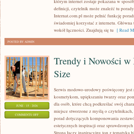
którym internet zostaje pokazana w sposó
I
definicji, czytelnik może znaleźć tu porad
PRZECHOWYWANIE
Internat.com.pl może pełnić funkcję porad
DANYCH
świadomiej korzystać z internetu. Główna 
wokół łączności. Znajdują się tu
[ Read Mo
POSTED BY ADMIN
Trendy i Nowości w
Size
Serwis modowo-urodowy poświęcony jest m
kosmetykom, upiększaniu twarzy oraz po
dla osób, które chcą podkreślać swój chara
JUNE - 15 - 2026
miejsce stworzone z myślą o czytelnikach,
ON
COMMENTS OFF
porad dotyczących komponowania zestawów
TRENDY
estetycznych inspiracji oraz sprawdzonyc
I
Strona łączy inspiracyjny ton z tematyką b