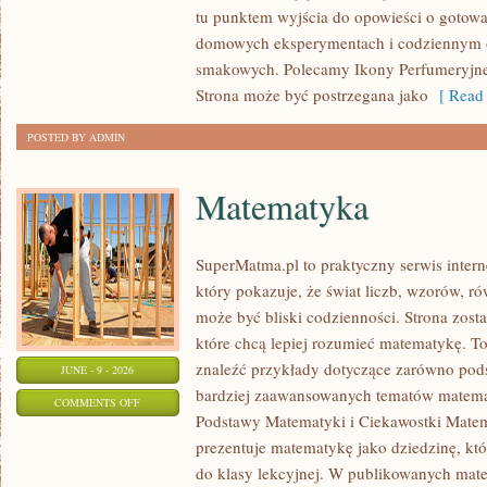
tu punktem wyjścia do opowieści o gotowani
domowych eksperymentach i codziennym 
smakowych. Polecamy Ikony Perfumeryjne 
Strona może być postrzegana jako
[ Read 
POSTED BY ADMIN
Matematyka
SuperMatma.pl to praktyczny serwis inte
który pokazuje, że świat liczb, wzorów, r
może być bliski codzienności. Strona zost
które chcą lepiej rozumieć matematykę. T
znaleźć przykłady dotyczące zarówno pod
JUNE - 9 - 2026
bardziej zaawansowanych tematów matema
ON
COMMENTS OFF
Podstawy Matematyki i Ciekawostki Mate
MATEMATYKA
prezentuje matematykę jako dziedzinę, któ
do klasy lekcyjnej. W publikowanych mate