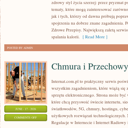
zdrowy styl życia szerzej: przez pryzmat p
I
tematy, które mogą zainteresować zarówno
PSYCHOLOGIA
jak i tych, którzy od dawna próbują popra
ODCHUDZANIA
spojrzenia na dobrze znane zagadnienia. 
Zdrowe Przepisy. Największą zaletą serwisu
spalania kalorii.
[ Read More ]
POSTED BY ADMIN
Chmura i Przechow
Internat.com.pl to praktyczny serwis pośw
wszystkim zagadnieniom, które wiążą się
sprzętu elektronicznego. Strona może by
które chcą przyswoić świecie internetu, s
światłowodów, 5G, chmury, hostingu, cyb
JUNE - 17 - 2026
użytkowych rozwiązań technologicznych. N
ON
COMMENTS OFF
Regulacje w Internecie i Internet Radiowy i
CHMURA