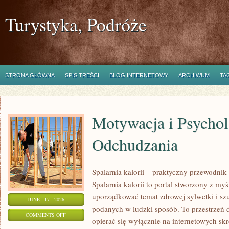
Turystyka, Podróże
STRONA GŁÓWNA
SPIS TREŚCI
BLOG INTERNETOWY
ARCHIWUM
TA
Motywacja i Psychol
Odchudzania
Spalarnia kalorii – praktyczny przewodnik
Spalarnia kalorii to portal stworzony z my
uporządkować temat zdrowej sylwetki i szu
JUNE - 17 - 2026
podanych w ludzki sposób. To przestrzeń d
ON
COMMENTS OFF
opierać się wyłącznie na internetowych skr
MOTYWACJA