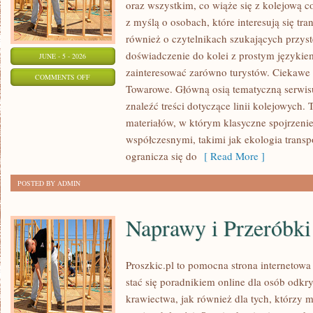
oraz wszystkim, co wiąże się z kolejową c
z myślą o osobach, które interesują się tr
również o czytelnikach szukających przyst
doświadczenie do kolei z prostym języki
JUNE - 5 - 2026
zainteresować zarówno turystów. Ciekawe li
ON
COMMENTS OFF
Towarowe. Główną osią tematyczną serwisu
POCIĄGI
znaleźć treści dotyczące linii kolejowych. 
W
materiałów, w którym klasyczne spojrzenie
POLSCE
współczesnymi, takimi jak ekologia trans
ogranicza się do
[ Read More ]
POSTED BY ADMIN
Naprawy i Przeróbki
Proszkic.pl to pomocna strona internetowa
stać się poradnikiem online dla osób od
krawiectwa, jak również dla tych, którzy 