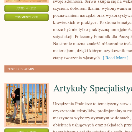
swoje zdolności. Serwis skupia się na ws
szyciem, doborem tkanin, wykonywaniem d
JUNE - 4 - 2026
poznawaniem narzędzi oraz wykorzystywa
ON
COMMENTS OFF
krawieckich w praktyce. To strona tematyc
NAPRAWY
może być nie tylko praktyczną umiejętnośc
I
satysfakcji. Polecamy Poradnik dla Początk
PRZERÓBKI
Na stronie można znaleźć różnorodne treśc
materiałami, dzięki którym użytkownik mo
etapy tworzenia własnych
[ Read More ]
POSTED BY ADMIN
Artykuły Specjalisty
Urządzenia Pralnicze to tematyczny serwi
czyszczeniu tekstyliów, profesjonalnym r
maszynom wykorzystywanym w domach, fir
obiektach usługowych oraz zakładach prz
kompleksowe źródło wiedzy dla osób, które