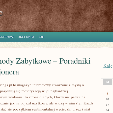
e
ERNETOWY
ARCHIWUM
TAGI
ody Zabytkowe – Poradniki
Kale
jonera
M
ings.pl to magazyn internetowy stworzone z myślą o
pasjonują się motoryzacją w jej najbardziej
3
nym wydaniu. To strona dla tych, którzy nie patrzą na
10
znie jak na pojazd użytkowy, ale widzą w nim styl. Każdy
17
stać się początkiem sentimentalnej wycieczki przez świat
24