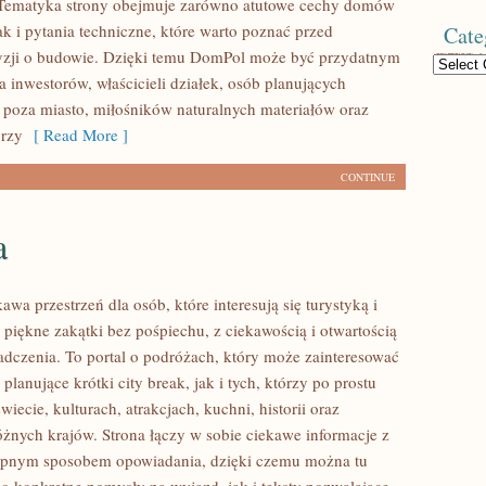
. Tematyka strony obejmuje zarówno atutowe cechy domów
k i pytania techniczne, które warto poznać przed
Cate
yzji o budowie. Dzięki temu DomPol może być przydatnym
Categories
 inwestorów, właścicieli działek, osób planujących
poza miasto, miłośników naturalnych materiałów oraz
órzy
[ Read More ]
CONTINUE
a
kawa przestrzeń dla osób, które interesują się turystyką i
piękne zakątki bez pośpiechu, z ciekawością i otwartością
dczenia. To portal o podróżach, który może zainteresować
lanujące krótki city break, jak i tych, którzy po prostu
świecie, kulturach, atrakcjach, kuchni, historii oraz
óżnych krajów. Strona łączy w sobie ciekawe informacje z
tępnym sposobem opowiadania, dzięki czemu można tu