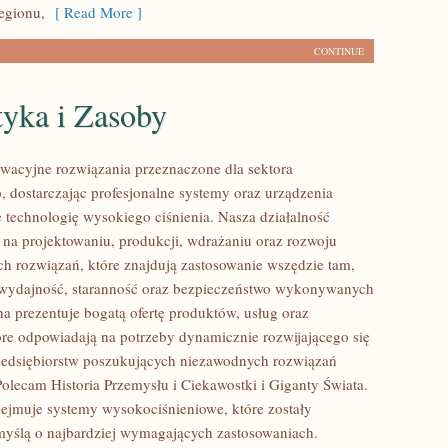
egionu,
[ Read More ]
CONTINUE
tyka i Zasoby
acyjne rozwiązania przeznaczone dla sektora
 dostarczając profesjonalne systemy oraz urządzenia
 technologię wysokiego ciśnienia. Nasza działalność
ę na projektowaniu, produkcji, wdrażaniu oraz rozwoju
 rozwiązań, które znajdują zastosowanie wszędzie tam,
ę wydajność, staranność oraz bezpieczeństwo wykonywanych
na prezentuje bogatą ofertę produktów, usług oraz
tóre odpowiadają na potrzeby dynamicznie rozwijającego się
zedsiębiorstw poszukujących niezawodnych rozwiązań
Polecam Historia Przemysłu i Ciekawostki i Giganty Świata.
bejmuje systemy wysokociśnieniowe, które zostały
yślą o najbardziej wymagających zastosowaniach.