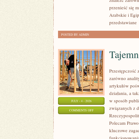
znaleźć zarówn
przenieść się 
Arabskie i Egip
przedstawiane
POSTED BY ADMIN
Tajemn
Przestępczość 
zarówno analit
artykułów pośw
działania, a t
w sposób publi
JULY - 4 - 2026
związanych z d
ON
COMMENTS OFF
Rzeczypospolite
TAJEMNICE
Polecam Prawo 
I
kluczowe zagad
NIEWYJAŚNIONE
funkcjonowania