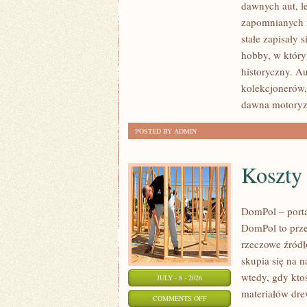
dawnych aut, l
ZABYTKOWE
zapomnianych 
–
stałe zapisały 
PORADNIKI
hobby, w którym
KOLEKCJONERA
historyczny. A
kolekcjonerów,
dawna motoryz
POSTED BY ADMIN
Koszty
DomPol – port
DomPol to prze
rzeczowe źródł
skupia się na n
wtedy, gdy kt
JULY - 8 - 2026
materiałów dre
ON
COMMENTS OFF