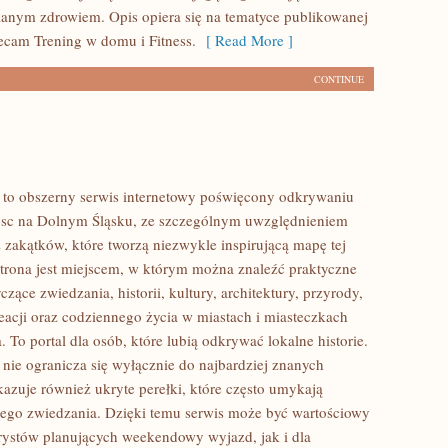
anym zdrowiem. Opis opiera się na tematyce publikowanej
lecam Trening w domu i Fitness.
[ Read More ]
CONTINUE
to obszerny serwis internetowy poświęcony odkrywaniu
jsc na Dolnym Śląsku, ze szczególnym uwzględnieniem
 zakątków, które tworzą niezwykle inspirującą mapę tej
 Strona jest miejscem, w którym można znaleźć praktyczne
czące zwiedzania, historii, kultury, architektury, przyrody,
eacji oraz codziennego życia w miastach i miasteczkach
 To portal dla osób, które lubią odkrywać lokalne historie.
ie ogranicza się wyłącznie do najbardziej znanych
okazuje również ukryte perełki, które często umykają
ego zwiedzania. Dzięki temu serwis może być wartościowy
rystów planujących weekendowy wyjazd, jak i dla