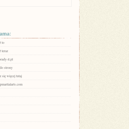
ama:
 to
 teraz
ady-it.pl
 do strony
się więcej tutaj
mpmartialarts.com