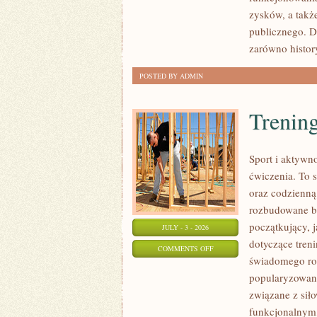
SPRAWY
zysków, a takż
publicznego. D
zarówno histor
POSTED BY ADMIN
Trening
Sport i aktywno
ćwiczenia. To 
oraz codzienną
rozbudowane b
początkujący, 
JULY - 3 - 2026
dotyczące tren
ON
COMMENTS OFF
świadomego roz
TRENING
popularyzowani
SIŁOWY
związane z siło
funkcjonalnym,