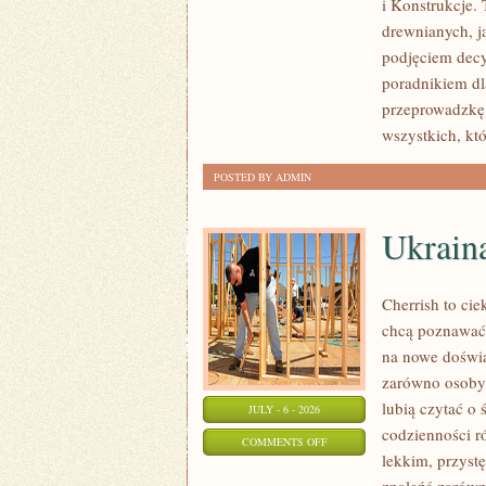
i Konstrukcje
KOSZTY
drewnianych, ja
I
podjęciem dec
FINANSOWANIE
poradnikiem dla
przeprowadzkę 
wszystkich, kt
POSTED BY ADMIN
Ukrain
Cherrish to cie
chcą poznawać 
na nowe doświa
zarówno osoby p
lubią czytać o 
JULY - 6 - 2026
codzienności r
ON
COMMENTS OFF
lekkim, przys
UKRAINA