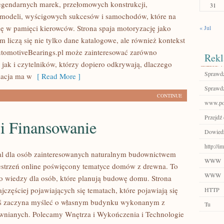
egendarnych marek, przełomowych konstrukcji,
31
modeli, wyścigowych sukcesów i samochodów, które na
się w pamięci kierowców. Strona spaja motoryzację jako
« Jul
 liczą się nie tylko dane katalogowe, ale również kontekst
utomotiveBearings.pl może zainteresować zarówno
Rekl
 jak i czytelników, którzy dopiero odkrywają, dlaczego
Sprawdź
acja ma w
[ Read More ]
Sprawdź
CONTINUE
www.por
Przejdź
 i Finansowanie
Dowiedz 
http://i
al dla osób zainteresowanych naturalnym budownictwem
WWW
strzeń online poświęcony tematyce domów z drewna. To
WWW
o wiedzy dla osób, które planują budowę domu. Strona
ajczęściej pojawiających się tematach, które pojawiają się
HTTP
oś zaczyna myśleć o własnym budynku wykonanym z
Tu
wnianych. Polecamy Wnętrza i Wykończenia i Technologie