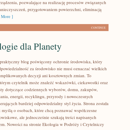
ządzenia, pozwalające na realizację procesów związanych
nieczyszczeń, przygotowaniem powierzchni, eliminacją
 More ]
CONTINUE
ogie dla Planety
praktyczny blog poświęcony ochronie środowiska, który
dpowiedzialność za środowisko nie musi oznaczać wielkich
mplikowanych decyzji ani kosztownych zmian. To
którym czytelnik może znaleźć wskazówki, ciekawostki oraz
ksty dotyczące codziennych wyborów, domu, zakupów,
ania, energii, recyklingu, przyrody i nowoczesnych
rających bardziej odpowiedzialny styl życia. Strona została
 myślą o osobach, które chcą poznawać współczesne
wiskowe, ale jednocześnie szukają treści napisanych
em. Nowości na stronie Ekologia w Podróży i Czytelniczy