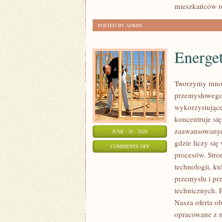
mieszkańców r
POSTED BY ADMIN
Energe
Tworzymy innow
przemysłowego,
wykorzystujące
koncentruje si
zaawansowanych
JUNE - 30 - 2026
gdzie liczy si
ON
COMMENTS OFF
procesów. Stro
ENERGETYKA
technologii, k
I
przemysłu i pr
ZASOBY
technicznych. 
Nasza oferta o
opracowane z m