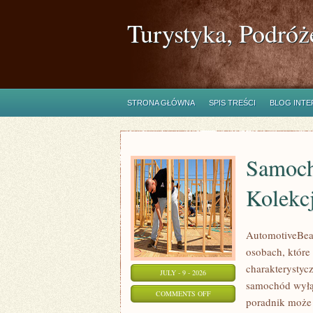
Turystyka, Podróż
STRONA GŁÓWNA
SPIS TREŚCI
BLOG INT
Samoch
Kolekc
AutomotiveBear
osobach, które 
charakterystycz
JULY - 9 - 2026
samochód wyłąc
ON
COMMENTS OFF
poradnik może 
SAMOCHODY