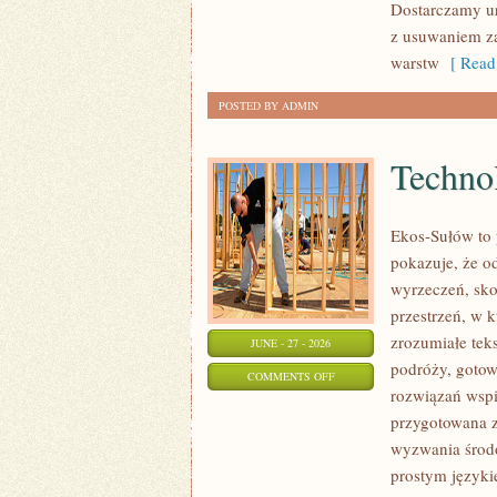
Dostarczamy ur
z usuwaniem za
warstw
[ Read
POSTED BY ADMIN
Technol
Ekos-Sułów to 
pokazuje, że o
wyrzeczeń, sko
przestrzeń, w 
zrozumiałe te
JUNE - 27 - 2026
podróży, gotow
ON
COMMENTS OFF
rozwiązań wspie
TECHNOLOGIE
przygotowana z
DLA
wyzwania środo
PLANETY
prostym języki