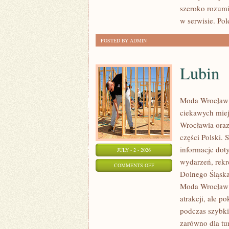
szeroko rozumi
w serwisie. Po
POSTED BY ADMIN
Lubin
Moda Wrocław 
ciekawych mie
Wrocławia oraz
części Polski.
informacje doty
JULY - 2 - 2026
wydarzeń, rekr
ON
COMMENTS OFF
Dolnego Śląska.
LUBIN
Moda Wrocław n
atrakcji, ale p
podczas szybki
zarówno dla tu