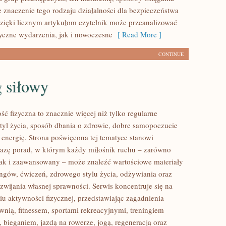
e znaczenie tego rodzaju działalności dla bezpieczeństwa
zięki licznym artykułom czytelnik może przeanalizować
yczne wydarzenia, jak i nowoczesne
[ Read More ]
CONTINUE
 siłowy
ść fizyczna to znacznie więcej niż tylko regularne
styl życia, sposób dbania o zdrowie, dobre samopoczucie
 energię. Strona poświęcona tej tematyce stanowi
azę porad, w którym każdy miłośnik ruchu – zarówno
jak i zaawansowany – może znaleźć wartościowe materiały
ingów, ćwiczeń, zdrowego stylu życia, odżywiania oraz
wijania własnej sprawności. Serwis koncentruje się na
u aktywności fizycznej, przedstawiając zagadnienia
wnią, fitnessem, sportami rekreacyjnymi, treningiem
 bieganiem, jazdą na rowerze, jogą, regeneracją oraz