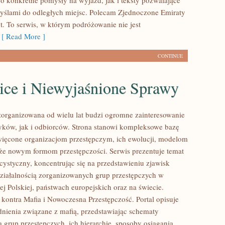
o konkretne pomysły na wyjazd, jak i teksty pozwalające
myślami do odległych miejsc. Polecam Zjednoczone Emiraty
t. To serwis, w którym podróżowanie nie jest
[ Read More ]
CONTINUE
ice i Niewyjaśnione Sprawy
zorganizowana od wielu lat budzi ogromne zainteresowanie
yków, jak i odbiorców. Strona stanowi kompleksowe bazę
ięcone organizacjom przestępczym, ich ewolucji, modelom
akże nowym formom przestępczości. Serwis prezentuje temat
cystyczny, koncentrując się na przedstawieniu zjawisk
ziałalnością zorganizowanych grup przestępczych w
j Polskiej, państwach europejskich oraz na świecie.
kontra Mafia i Nowoczesna Przestępczość. Portal opisuje
nienia związane z mafią, przedstawiając schematy
 grup przestępczych, ich hierarchię, sposoby osiągania