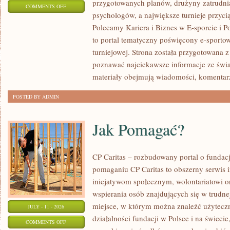
przygotowanych planów, drużyny zatrudnia
ON
COMMENTS OFF
psychologów, a największe turnieje przyci
LIGIESPORTU
Polecamy Kariera i Biznes w E-sporcie i Po
to portal tematyczny poświęcony e-sportow
turniejowej. Strona została przygotowana 
poznawać najciekawsze informacje ze świa
materiały obejmują wiadomości, komentarz
POSTED BY ADMIN
Jak Pomagać?
CP Caritas – rozbudowany portal o fundac
pomaganiu CP Caritas to obszerny serwis 
inicjatywom społecznym, wolontariatowi 
wspierania osób znajdujących się w trudnej 
miejsce, w którym można znaleźć użyteczn
JULY - 11 - 2026
działalności fundacji w Polsce i na świec
ON
COMMENTS OFF