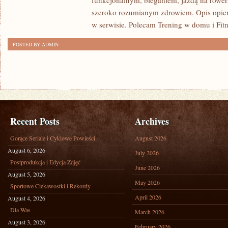
funkcjonalnym, bieganiem, jazdą na rowerz
szeroko rozumianym zdrowiem. Opis opier
w serwisie. Polecam Trening w domu i Fitn
POSTED BY ADMIN
Recent Posts
Archives
Gorące Seriale i Cyklowe Powieści
August 2026
August 6, 2026
July 2026
Postprodukcja i Edycja Zdjęć
June 2026
August 5, 2026
May 2026
Sportowe Ciekawostki i Rekordy
April 2026
August 4, 2026
Dla Was
March 2026
August 3, 2026
February 2026