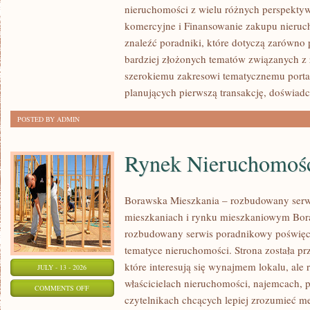
nieruchomości z wielu różnych perspekty
PIERWSZEJ
komercyjne i Finansowanie zakupu nieruc
NIERUCHOMOŚCI
znaleźć poradniki, które dotyczą zarówno 
bardziej złożonych tematów związanych z
szerokiemu zakresowi tematycznemu porta
planujących pierwszą transakcję, doświad
POSTED BY ADMIN
Rynek Nieruchomośc
Borawska Mieszkania – rozbudowany serw
mieszkaniach i rynku mieszkaniowym Bor
rozbudowany serwis poradnikowy poświęc
tematyce nieruchomości. Strona została p
które interesują się wynajmem lokalu, ale 
JULY - 13 - 2026
właścicielach nieruchomości, najemcach, 
ON
COMMENTS OFF
czytelnikach chcących lepiej zrozumieć 
RYNEK