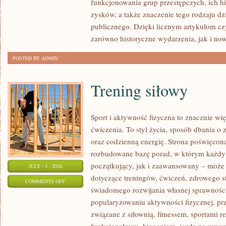
funkcjonowania grup przestępczych, ich hi
SPRAWY
zysków, a także znaczenie tego rodzaju dz
publicznego. Dzięki licznym artykułom cz
zarówno historyczne wydarzenia, jak i no
POSTED BY ADMIN
Trening siłowy
Sport i aktywność fizyczna to znacznie wię
ćwiczenia. To styl życia, sposób dbania o
oraz codzienną energię. Strona poświęcona
rozbudowane bazę porad, w którym każdy
początkujący, jak i zaawansowany – może 
JULY - 3 - 2026
dotyczące treningów, ćwiczeń, zdrowego st
ON
COMMENTS OFF
świadomego rozwijania własnej sprawności
TRENING
popularyzowaniu aktywności fizycznej, pr
SIŁOWY
związane z siłownią, fitnessem, sportami r