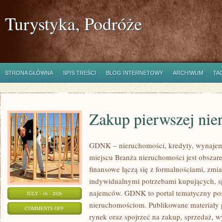
Turystyka, Podróże
STRONA GŁÓWNA
SPIS TREŚCI
BLOG INTERNETOWY
ARCHIWUM
TA
Zakup pierwszej nie
GDNK – nieruchomości, kredyty, wynaje
miejscu Branża nieruchomości jest obsza
finansowe łączą się z formalnościami, zm
indywidualnymi potrzebami kupujących, spr
najemców. GDNK to portal tematyczny p
JULY - 16 - 2026
nieruchomościom. Publikowane materiały 
ON
COMMENTS OFF
rynek oraz spojrzeć na zakup, sprzedaż, 
ZAKUP