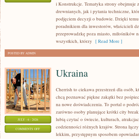
i Konstrukcje. Tematyka strony obejmuje
KOSZTY
drewnianych, jak i pytania techniczne, kt
I
podjęciem decyzji o budowie. Dzięki te
FINANSOWANIE
poradnikiem dla inwestorów, właścicieli d
przeprowadzkę poza miasto, miłośników n
wszystkich, którzy
[ Read More ]
POSTED BY ADMIN
Ukraina
Cherrish to ciekawa przestrzeń dla osób, któ
chcą poznawać piękne zakątki bez pośpiech
na nowe doświadczenia. To portal o podró
zarówno osoby planujące krótki city break,
lubią czytać o świecie, kulturach, atrakcjac
JULY - 6 - 2026
codzienności różnych krajów. Strona łączy
ON
COMMENTS OFF
lekkim, przystępnym sposobem opowiadan
UKRAINA