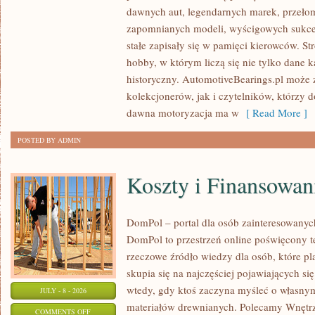
SAMOCHODY
dawnych aut, legendarnych marek, przeło
ZABYTKOWE
zapomnianych modeli, wyścigowych sukce
–
stałe zapisały się w pamięci kierowców. St
PORADNIKI
hobby, w którym liczą się nie tylko dane 
KOLEKCJONERA
historyczny. AutomotiveBearings.pl może
kolekcjonerów, jak i czytelników, którzy 
dawna motoryzacja ma w
[ Read More ]
POSTED BY ADMIN
Koszty i Finansowan
DomPol – portal dla osób zainteresowan
DomPol to przestrzeń online poświęcony 
rzeczowe źródło wiedzy dla osób, które p
skupia się na najczęściej pojawiających się
wtedy, gdy ktoś zaczyna myśleć o włas
JULY - 8 - 2026
materiałów drewnianych. Polecamy Wnętrz
ON
COMMENTS OFF