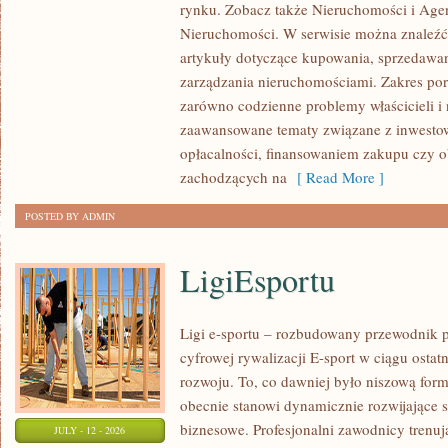
rynku. Zobacz także Nieruchomości i Agen
NIERUCHOMOŚCI
Nieruchomości. W serwisie można znaleźć
W
artykuły dotyczące kupowania, sprzedawa
POLSCE
zarządzania nieruchomościami. Zakres po
zarówno codzienne problemy właścicieli i 
zaawansowane tematy związane z inwesto
opłacalności, finansowaniem zakupu czy
zachodzących na
[ Read More ]
POSTED BY ADMIN
LigiEsportu
Ligi e-sportu – rozbudowany przewodnik po
cyfrowej rywalizacji E-sport w ciągu ostat
rozwoju. To, co dawniej było niszową for
obecnie stanowi dynamicznie rozwijające s
biznesowe. Profesjonalni zawodnicy trenuj
JULY - 12 - 2026