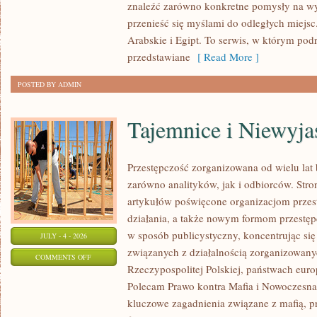
znaleźć zarówno konkretne pomysły na wyj
przenieść się myślami do odległych miejs
Arabskie i Egipt. To serwis, w którym podr
przedstawiane
[ Read More ]
POSTED BY ADMIN
Tajemnice i Niewyj
Przestępczość zorganizowana od wielu lat
zarówno analityków, jak i odbiorców. Str
artykułów poświęcone organizacjom przes
działania, a także nowym formom przestępc
w sposób publicystyczny, koncentrując się
JULY - 4 - 2026
związanych z działalnością zorganizowany
ON
COMMENTS OFF
Rzeczypospolitej Polskiej, państwach euro
TAJEMNICE
Polecam Prawo kontra Mafia i Nowoczesna 
I
kluczowe zagadnienia związane z mafią, p
NIEWYJAŚNIONE