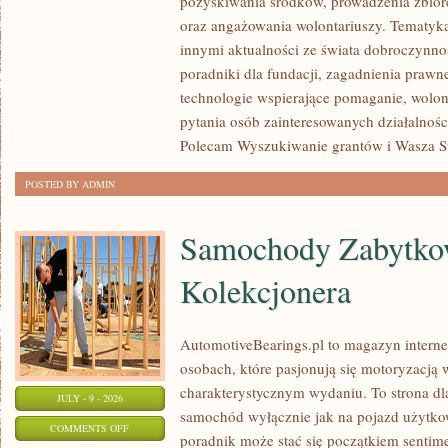
pozyskiwania środków, prowadzenia zbiór
JAK
oraz angażowania wolontariuszy. Tematyk
POMAGAĆ?
innymi aktualności ze świata dobroczynnoś
poradniki dla fundacji, zagadnienia prawn
technologie wspierające pomaganie, wolon
pytania osób zainteresowanych działalnośc
Polecam Wyszukiwanie grantów i Wasza Str
POSTED BY ADMIN
Samochody Zabytkow
Kolekcjonera
AutomotiveBearings.pl to magazyn intern
osobach, które pasjonują się motoryzacją w
charakterystycznym wydaniu. To strona dla
JULY - 9 - 2026
samochód wyłącznie jak na pojazd użytkow
ON
COMMENTS OFF
poradnik może stać się początkiem sentime