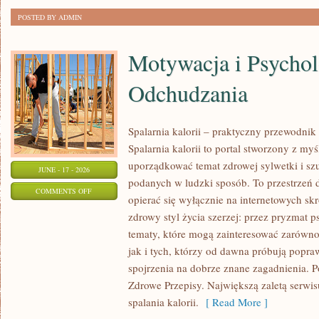
POSTED BY ADMIN
Motywacja i Psychol
Odchudzania
Spalarnia kalorii – praktyczny przewodnik
Spalarnia kalorii to portal stworzony z my
uporządkować temat zdrowej sylwetki i szu
JUNE - 17 - 2026
podanych w ludzki sposób. To przestrzeń d
ON
COMMENTS OFF
opierać się wyłącznie na internetowych skr
MOTYWACJA
zdrowy styl życia szerzej: przez pryzmat p
I
tematy, które mogą zainteresować zarówno
PSYCHOLOGIA
jak i tych, którzy od dawna próbują popra
ODCHUDZANIA
spojrzenia na dobrze znane zagadnienia. 
Zdrowe Przepisy. Największą zaletą serwisu
spalania kalorii.
[ Read More ]