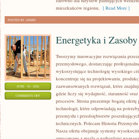
zarówno dla turystów planujących weekend
mieszkańców regionu,
[ Read More ]
POSTED BY ADMIN
Energetyka i Zasoby
Tworzymy innowacyjne rozwiązania przezn
przemysłowego, dostarczając profesjonaln
wykorzystujące technologię wysokiego ciś
koncentruje się na projektowaniu, produkc
zaawansowanych rozwiązań, które znajduj
JUNE - 30 - 2026
gdzie liczy się wydajność, staranność o
ON
COMMENTS OFF
procesów. Strona prezentuje bogatą ofertę
ENERGETYKA
technologii, które odpowiadają na potrzeb
I
przemysłu i przedsiębiorstw poszukujący
ZASOBY
technicznych. Polecam Historia Przemysłu 
Nasza oferta obejmuje systemy wysokociśn
opracowane z myślą o najbardziej wymaga