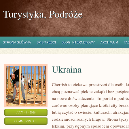
Turystyka, Podróże
STRONA GŁÓWNA
SPIS TREŚCI
BLOG INTERNETOWY
ARCHIWUM
TA
Ukraina
Cherrish to ciekawa przestrzeń dla osób, któ
chcą poznawać piękne zakątki bez pośpiech
na nowe doświadczenia. To portal o podró
zarówno osoby planujące krótki city break,
lubią czytać o świecie, kulturach, atrakcjac
JULY - 6 - 2026
codzienności różnych krajów. Strona łączy
ON
COMMENTS OFF
lekkim, przystępnym sposobem opowiadan
UKRAINA