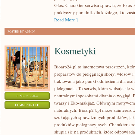
Głos. Charakter serwisu sprawia, że Ekos
praktyczny poradnik dla każdego, kto zasta
Read More ]
POSTED BY ADMIN
Kosmetyki
Bioarp24.pl to internetowa przestrzeń, któ
preparatów do pielęgnacji skóry, włosów i 
traktowana jako punkt odniesienia dla osób
pielęgnacją. To serwis, która wpisuje się 
naturalnymi sposobami dbania o wygląd. P
JUNE - 20 - 2026
twarzy i Eko-makijaż. Głównym motywem 
ON
COMMENTS OFF
naturalnych. Bioarp24.pl może zainteres
KOSMETYKI
szukających sprawdzonych produktów, jak 
produktów pielęgnacyjnych. Charakter str
skupia się na produktach, które odpowiad