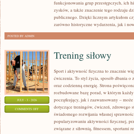
funkcjonowania grup przestępczych, ich hi
SPRAWY
zysków, a także znaczenie tego rodzaju dz
publicznego. Dzięki licznym artykułom cz
zarówno historyczne wydarzenia, jak i no
POSTED BY ADMIN
Trening siłowy
Sport i aktywność fizyczna to znacznie wię
ćwiczenia. To styl życia, sposób dbania o
oraz codzienną energię. Strona poświęcona
rozbudowane bazę porad, w którym każdy
początkujący, jak i zaawansowany – może 
JULY - 3 - 2026
dotyczące treningów, ćwiczeń, zdrowego st
ON
COMMENTS OFF
świadomego rozwijania własnej sprawności
TRENING
popularyzowaniu aktywności fizycznej, pr
SIŁOWY
związane z siłownią, fitnessem, sportami r