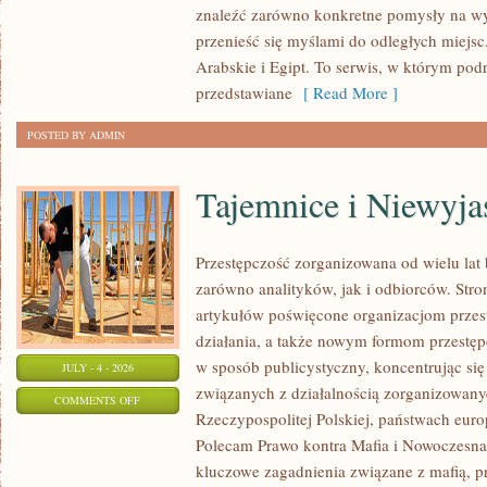
znaleźć zarówno konkretne pomysły na wyj
przenieść się myślami do odległych miejs
Arabskie i Egipt. To serwis, w którym podr
przedstawiane
[ Read More ]
POSTED BY ADMIN
Tajemnice i Niewyj
Przestępczość zorganizowana od wielu lat
zarówno analityków, jak i odbiorców. Str
artykułów poświęcone organizacjom przes
działania, a także nowym formom przestępc
w sposób publicystyczny, koncentrując się
JULY - 4 - 2026
związanych z działalnością zorganizowany
ON
COMMENTS OFF
Rzeczypospolitej Polskiej, państwach euro
TAJEMNICE
Polecam Prawo kontra Mafia i Nowoczesna 
I
kluczowe zagadnienia związane z mafią, p
NIEWYJAŚNIONE