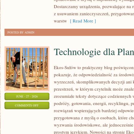
Dostarczamy urządzenia, pozwalające na r
z usuwaniem zanieczyszczeń, przygotowan
warstw
[ Read More ]
POSTED BY ADMIN
Technologie dla Plan
Ekos-Sułów to praktyczny blog poświęcon
pokazuje, że odpowiedzialność za środowi
wyrzeczeń, skomplikowanych decyzji ani 
przestrzeń, w którym czytelnik może znal
zrozumiałe teksty dotyczące codziennyc
JUNE - 27 - 2026
podróży, gotowania, energii, recyklingu, 
ON
COMMENTS OFF
rozwiązań wspierających bardziej odpowiedz
TECHNOLOGIE
przygotowana z myślą o osobach, które c
DLA
wyzwania środowiskowe, ale jednocześnie 
PLANETY
prostym językiem. Nowości na stronie Eko