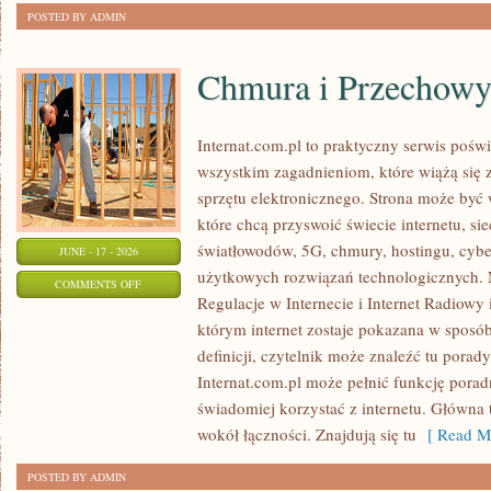
POSTED BY ADMIN
Chmura i Przechow
Internat.com.pl to praktyczny serwis pośw
wszystkim zagadnieniom, które wiążą się
sprzętu elektronicznego. Strona może by
które chcą przyswoić świecie internetu, s
światłowodów, 5G, chmury, hostingu, cyb
JUNE - 17 - 2026
użytkowych rozwiązań technologicznych. N
ON
COMMENTS OFF
Regulacje w Internecie i Internet Radiowy i
CHMURA
którym internet zostaje pokazana w sposó
I
definicji, czytelnik może znaleźć tu porad
PRZECHOWYWANIE
Internat.com.pl może pełnić funkcję porad
DANYCH
świadomiej korzystać z internetu. Główna 
wokół łączności. Znajdują się tu
[ Read Mo
POSTED BY ADMIN