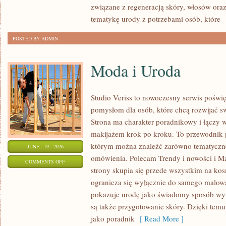
związane z regeneracją skóry, włosów oraz 
tematykę urody z potrzebami osób, które
[
POSTED BY ADMIN
Moda i Uroda
Studio Veriss to nowoczesny serwis pośw
pomysłom dla osób, które chcą rozwijać s
Strona ma charakter poradnikowy i łączy 
makijażem krok po kroku. To przewodnik
którym można znaleźć zarówno tematyczne 
JUNE - 19 - 2026
omówienia. Polecam Trendy i nowości i M
ON
COMMENTS OFF
strony skupia się przede wszystkim na ko
MODA
ogranicza się wyłącznie do samego malowa
I
pokazuje urodę jako świadomy sposób wyr
URODA
są także przygotowanie skóry. Dzięki tem
jako poradnik
[ Read More ]