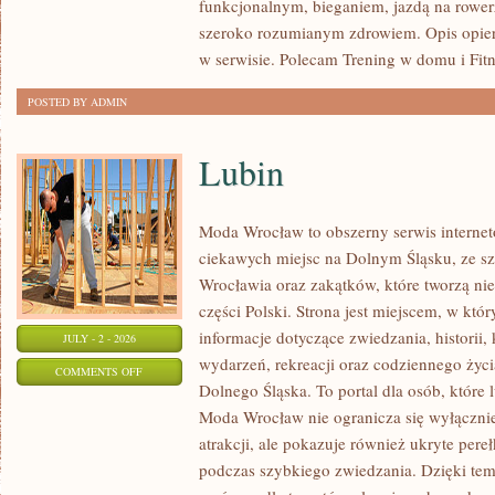
funkcjonalnym, bieganiem, jazdą na rowerz
szeroko rozumianym zdrowiem. Opis opier
w serwisie. Polecam Trening w domu i Fitn
POSTED BY ADMIN
Lubin
Moda Wrocław to obszerny serwis intern
ciekawych miejsc na Dolnym Śląsku, ze 
Wrocławia oraz zakątków, które tworzą nie
części Polski. Strona jest miejscem, w kt
informacje dotyczące zwiedzania, historii, 
JULY - 2 - 2026
wydarzeń, rekreacji oraz codziennego życi
ON
COMMENTS OFF
Dolnego Śląska. To portal dla osób, które 
LUBIN
Moda Wrocław nie ogranicza się wyłącznie
atrakcji, ale pokazuje również ukryte pere
podczas szybkiego zwiedzania. Dzięki te