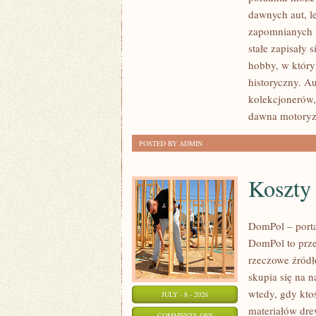
SAMOCHODY
dawnych aut, l
ZABYTKOWE
zapomnianych 
–
stałe zapisały 
PORADNIKI
hobby, w którym
KOLEKCJONERA
historyczny. A
kolekcjonerów,
dawna motoryz
POSTED BY ADMIN
Koszty
DomPol – port
DomPol to prze
rzeczowe źródł
skupia się na n
wtedy, gdy kt
JULY - 8 - 2026
materiałów dre
ON
COMMENTS OFF