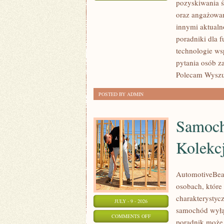
pozyskiwania ś
JAK
oraz angażowan
POMAGAĆ?
innymi aktualn
poradniki dla 
technologie ws
pytania osób z
Polecam Wyszuk
POSTED BY ADMIN
Samoch
Kolekc
AutomotiveBear
osobach, które 
charakterystycz
JULY - 9 - 2026
samochód wyłąc
ON
COMMENTS OFF
poradnik może 