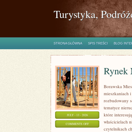
Turystyka, Podróż
STRONA GŁÓWNA
SPIS TREŚCI
BLOG INT
Rynek 
Borawska Mies
mieszkaniach 
rozbudowany s
tematyce nieru
które interesuj
JULY - 13 - 2026
właścicielach 
ON
COMMENTS OFF
czytelnikach c
RYNEK