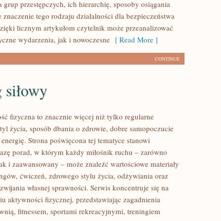
 grup przestępczych, ich hierarchię, sposoby osiągania
e znaczenie tego rodzaju działalności dla bezpieczeństwa
zięki licznym artykułom czytelnik może przeanalizować
yczne wydarzenia, jak i nowoczesne
[ Read More ]
CONTINUE
 siłowy
ść fizyczna to znacznie więcej niż tylko regularne
styl życia, sposób dbania o zdrowie, dobre samopoczucie
 energię. Strona poświęcona tej tematyce stanowi
azę porad, w którym każdy miłośnik ruchu – zarówno
jak i zaawansowany – może znaleźć wartościowe materiały
ingów, ćwiczeń, zdrowego stylu życia, odżywiania oraz
wijania własnej sprawności. Serwis koncentruje się na
u aktywności fizycznej, przedstawiając zagadnienia
wnią, fitnessem, sportami rekreacyjnymi, treningiem