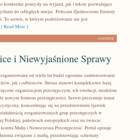
o konkretne pomysły na wyjazd, jak i teksty pozwalające
myślami do odległych miejsc. Polecam Zjednoczone Emiraty
t. To serwis, w którym podróżowanie nie jest
[ Read More ]
CONTINUE
ice i Niewyjaśnione Sprawy
zorganizowana od wielu lat budzi ogromne zainteresowanie
yków, jak i odbiorców. Strona stanowi kompleksowe bazę
ięcone organizacjom przestępczym, ich ewolucji, modelom
akże nowym formom przestępczości. Serwis prezentuje temat
cystyczny, koncentrując się na przedstawieniu zjawisk
ziałalnością zorganizowanych grup przestępczych w
j Polskiej, państwach europejskich oraz na świecie.
kontra Mafia i Nowoczesna Przestępczość. Portal opisuje
nienia związane z mafią, przedstawiając schematy