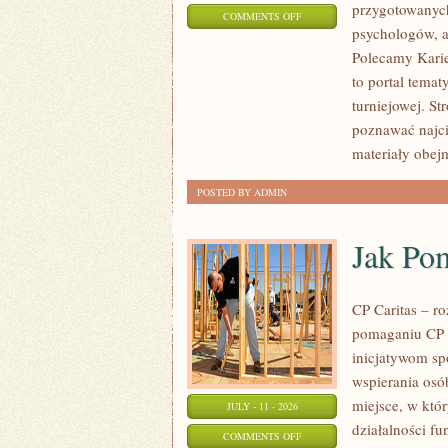
przygotowanych
ON
COMMENTS OFF
psychologów, a
LIGIESPORTU
Polecamy Karier
to portal tema
turniejowej. St
poznawać najci
materiały obej
POSTED BY ADMIN
Jak Po
CP Caritas – r
pomaganiu CP C
inicjatywom s
wspierania osób
miejsce, w któ
JULY - 11 - 2026
działalności fu
ON
COMMENTS OFF