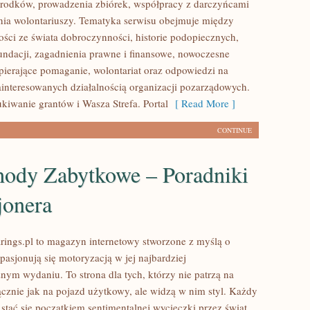
rodków, prowadzenia zbiórek, współpracy z darczyńcami
ia wolontariuszy. Tematyka serwisu obejmuje między
ości ze świata dobroczynności, historie podopiecznych,
fundacji, zagadnienia prawne i finansowe, nowoczesne
pierające pomaganie, wolontariat oraz odpowiedzi na
ainteresowanych działalnością organizacji pozarządowych.
iwanie grantów i Wasza Strefa. Portal
[ Read More ]
CONTINUE
ody Zabytkowe – Poradniki
jonera
ings.pl to magazyn internetowy stworzone z myślą o
pasjonują się motoryzacją w jej najbardziej
nym wydaniu. To strona dla tych, którzy nie patrzą na
znie jak na pojazd użytkowy, ale widzą w nim styl. Każdy
stać się początkiem sentimentalnej wycieczki przez świat