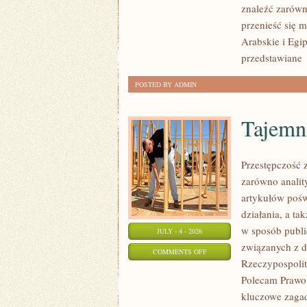
znaleźć zarówn
przenieść się 
Arabskie i Egip
przedstawiane
POSTED BY ADMIN
Tajemn
Przestępczość 
zarówno analit
artykułów pośw
działania, a t
w sposób publi
JULY - 4 - 2026
związanych z d
ON
COMMENTS OFF
Rzeczypospolite
TAJEMNICE
Polecam Prawo 
I
kluczowe zagad
NIEWYJAŚNIONE