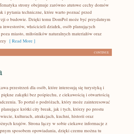
. Tematyka strony obejmuje zarówno atutowe cechy domów
k i pytania techniczne, które warto poznać przed
yzji o budowie. Dzięki temu DomPol może być przydatnym
 inwestorów, właścicieli działek, osób planujących
poza miasto, miłośników naturalnych materiałów oraz
órzy
[ Read More ]
CONTINUE
a
kawa przestrzeń dla osób, które interesują się turystyką i
piękne zakątki bez pośpiechu, z ciekawością i otwartością
dczenia. To portal o podróżach, który może zainteresować
lanujące krótki city break, jak i tych, którzy po prostu
świecie, kulturach, atrakcjach, kuchni, historii oraz
óżnych krajów. Strona łączy w sobie ciekawe informacje z
tępnym sposobem opowiadania, dzięki czemu można tu