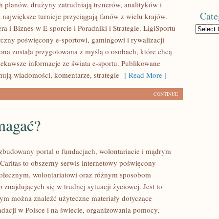
 planów, drużyny zatrudniają trenerów, analityków i
Cate
 największe turnieje przyciągają fanów z wielu krajów.
a i Biznes w E-sporcie i Poradniki i Strategie. LigiSportu
Categories
tyczny poświęcony e-sportowi, gamingowi i rywalizacji
rona została przygotowana z myślą o osobach, które chcą
ekawsze informacje ze świata e-sportu. Publikowane
mują wiadomości, komentarze, strategie
[ Read More ]
CONTINUE
magać?
ozbudowany portal o fundacjach, wolontariacie i mądrym
aritas to obszerny serwis internetowy poświęcony
połecznym, wolontariatowi oraz różnym sposobom
 znajdujących się w trudnej sytuacji życiowej. Jest to
rym można znaleźć użyteczne materiały dotyczące
ndacji w Polsce i na świecie, organizowania pomocy,