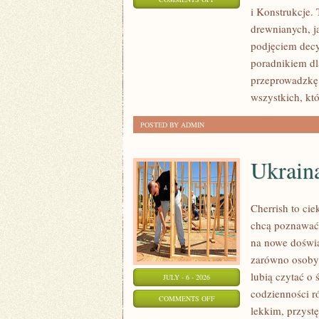
i Konstrukcje
KOSZTY
drewnianych, ja
I
podjęciem dec
FINANSOWANIE
poradnikiem dla
przeprowadzkę 
wszystkich, kt
POSTED BY ADMIN
Ukrain
Cherrish to cie
chcą poznawać 
na nowe doświa
zarówno osoby p
lubią czytać o 
JULY - 6 - 2026
codzienności r
ON
COMMENTS OFF
lekkim, przys
UKRAINA