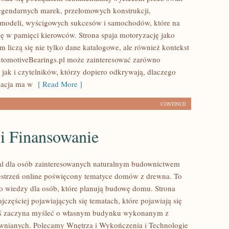
egendarnych marek, przełomowych konstrukcji,
modeli, wyścigowych sukcesów i samochodów, które na
się w pamięci kierowców. Strona spaja motoryzację jako
 liczą się nie tylko dane katalogowe, ale również kontekst
utomotiveBearings.pl może zainteresować zarówno
 jak i czytelników, którzy dopiero odkrywają, dlaczego
acja ma w
[ Read More ]
CONTINUE
 i Finansowanie
al dla osób zainteresowanych naturalnym budownictwem
strzeń online poświęcony tematyce domów z drewna. To
o wiedzy dla osób, które planują budowę domu. Strona
ajczęściej pojawiających się tematach, które pojawiają się
oś zaczyna myśleć o własnym budynku wykonanym z
wnianych. Polecamy Wnętrza i Wykończenia i Technologie