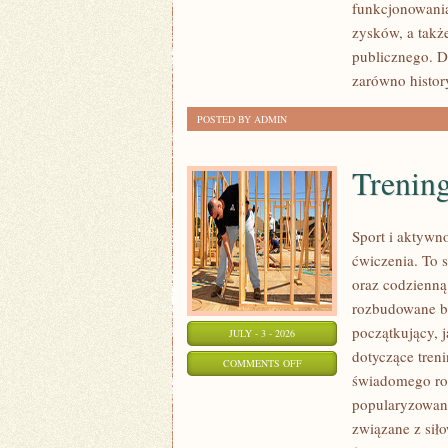
funkcjonowania
SPRAWY
zysków, a takż
publicznego. D
zarówno histor
POSTED BY ADMIN
Trening
Sport i aktywno
ćwiczenia. To 
oraz codzienną
rozbudowane b
początkujący, 
JULY - 3 - 2026
dotyczące tren
ON
COMMENTS OFF
świadomego roz
TRENING
popularyzowani
SIŁOWY
związane z siło