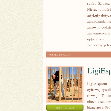
rynku. Zobacz 
NIERUCHOMOŚCI
Nieruchomości.
W
artykuły dotyc
POLSCE
zarządzania ni
zarówno codzie
zaawansowane 
opłacalności,
zachodzących 
POSTED BY ADMIN
LigiEs
Ligi e-sportu 
cyfrowej rywali
rozwoju. To, c
obecnie stanow
biznesowe. Pro
JULY - 12 - 2026