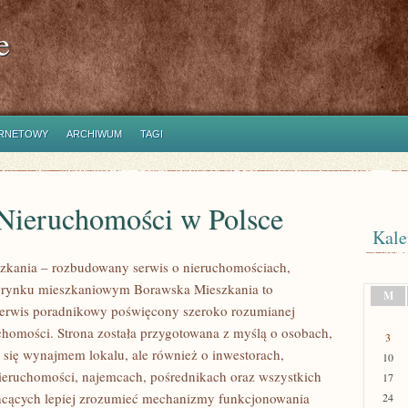
e
ERNETOWY
ARCHIWUM
TAGI
Nieruchomości w Polsce
Kale
zkania – rozbudowany serwis o nieruchomościach,
i rynku mieszkaniowym Borawska Mieszkania to
M
erwis poradnikowy poświęcony szeroko rozumianej
chomości. Strona została przygotowana z myślą o osobach,
3
ą się wynajmem lokalu, ale również o inwestorach,
10
nieruchomości, najemcach, pośrednikach oraz wszystkich
17
hcących lepiej zrozumieć mechanizmy funkcjonowania
24