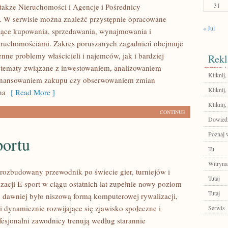
31
także Nieruchomości i Agencje i Pośrednicy
 W serwisie można znaleźć przystępnie opracowane
« Jul
zące kupowania, sprzedawania, wynajmowania i
eruchomościami. Zakres poruszanych zagadnień obejmuje
nne problemy właścicieli i najemców, jak i bardziej
Rekl
tematy związane z inwestowaniem, analizowaniem
Kliknij,
 finansowaniem zakupu czy obserwowaniem zmian
Kliknij,
na
[ Read More ]
Kliknij
CONTINUE
Dowiedz
Poznaj 
portu
Tu
Witryna
– rozbudowany przewodnik po świecie gier, turniejów i
Tutaj
zacji E-sport w ciągu ostatnich lat zupełnie nowy poziom
Tutaj
o dawniej było niszową formą komputerowej rywalizacji,
i dynamicznie rozwijające się zjawisko społeczne i
Serwis
fesjonalni zawodnicy trenują według starannie