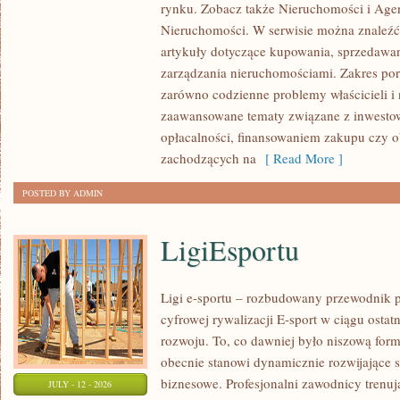
rynku. Zobacz także Nieruchomości i Agen
NIERUCHOMOŚCI
Nieruchomości. W serwisie można znaleźć
W
artykuły dotyczące kupowania, sprzedawa
POLSCE
zarządzania nieruchomościami. Zakres po
zarówno codzienne problemy właścicieli i 
zaawansowane tematy związane z inwesto
opłacalności, finansowaniem zakupu czy
zachodzących na
[ Read More ]
POSTED BY ADMIN
LigiEsportu
Ligi e-sportu – rozbudowany przewodnik po
cyfrowej rywalizacji E-sport w ciągu ostat
rozwoju. To, co dawniej było niszową for
obecnie stanowi dynamicznie rozwijające s
biznesowe. Profesjonalni zawodnicy trenuj
JULY - 12 - 2026