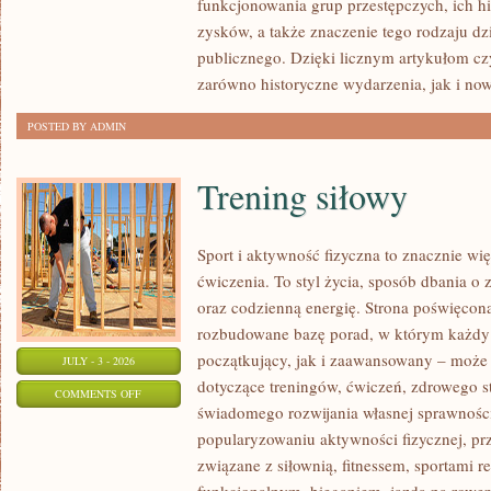
funkcjonowania grup przestępczych, ich hi
SPRAWY
zysków, a także znaczenie tego rodzaju dz
publicznego. Dzięki licznym artykułom cz
zarówno historyczne wydarzenia, jak i no
POSTED BY ADMIN
Trening siłowy
Sport i aktywność fizyczna to znacznie wię
ćwiczenia. To styl życia, sposób dbania o
oraz codzienną energię. Strona poświęcona
rozbudowane bazę porad, w którym każdy
początkujący, jak i zaawansowany – może 
JULY - 3 - 2026
dotyczące treningów, ćwiczeń, zdrowego st
ON
COMMENTS OFF
świadomego rozwijania własnej sprawności
TRENING
popularyzowaniu aktywności fizycznej, pr
SIŁOWY
związane z siłownią, fitnessem, sportami r