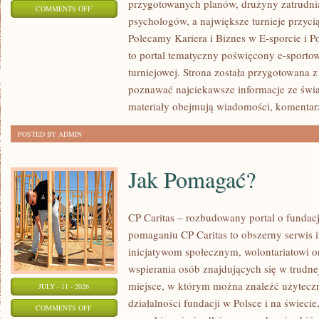
przygotowanych planów, drużyny zatrudnia
ON
COMMENTS OFF
psychologów, a największe turnieje przyci
LIGIESPORTU
Polecamy Kariera i Biznes w E-sporcie i Po
to portal tematyczny poświęcony e-sportow
turniejowej. Strona została przygotowana 
poznawać najciekawsze informacje ze świa
materiały obejmują wiadomości, komentarz
POSTED BY ADMIN
Jak Pomagać?
CP Caritas – rozbudowany portal o fundac
pomaganiu CP Caritas to obszerny serwis 
inicjatywom społecznym, wolontariatowi 
wspierania osób znajdujących się w trudnej 
miejsce, w którym można znaleźć użyteczn
JULY - 11 - 2026
działalności fundacji w Polsce i na świec
ON
COMMENTS OFF