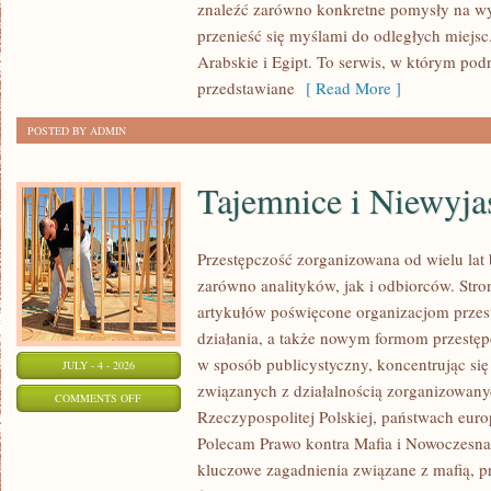
znaleźć zarówno konkretne pomysły na wyj
przenieść się myślami do odległych miejs
Arabskie i Egipt. To serwis, w którym podr
przedstawiane
[ Read More ]
POSTED BY ADMIN
Tajemnice i Niewyj
Przestępczość zorganizowana od wielu lat
zarówno analityków, jak i odbiorców. Str
artykułów poświęcone organizacjom przes
działania, a także nowym formom przestępc
w sposób publicystyczny, koncentrując się
JULY - 4 - 2026
związanych z działalnością zorganizowany
ON
COMMENTS OFF
Rzeczypospolitej Polskiej, państwach euro
TAJEMNICE
Polecam Prawo kontra Mafia i Nowoczesna 
I
kluczowe zagadnienia związane z mafią, p
NIEWYJAŚNIONE