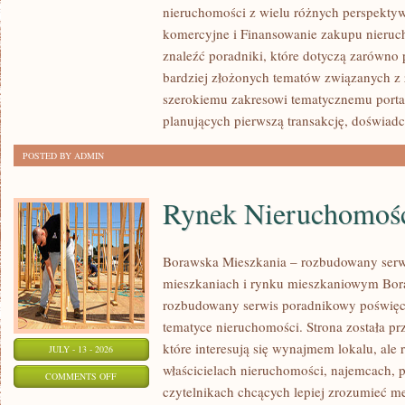
nieruchomości z wielu różnych perspekty
PIERWSZEJ
komercyjne i Finansowanie zakupu nieruc
NIERUCHOMOŚCI
znaleźć poradniki, które dotyczą zarówno 
bardziej złożonych tematów związanych z
szerokiemu zakresowi tematycznemu porta
planujących pierwszą transakcję, doświad
POSTED BY ADMIN
Rynek Nieruchomośc
Borawska Mieszkania – rozbudowany serw
mieszkaniach i rynku mieszkaniowym Bor
rozbudowany serwis poradnikowy poświęc
tematyce nieruchomości. Strona została p
które interesują się wynajmem lokalu, ale 
JULY - 13 - 2026
właścicielach nieruchomości, najemcach, 
ON
COMMENTS OFF
czytelnikach chcących lepiej zrozumieć 
RYNEK