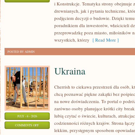
i Konstrukcje. Tematyka strony obejmuje
KOSZTY
drewnianych, jak i pytania techniczne, kt
I
podjęciem decyzji o budowie. Dzięki te
FINANSOWANIE
poradnikiem dla inwestorów, właścicieli d
przeprowadzkę poza miasto, miłośników n
wszystkich, którzy
[ Read More ]
POSTED BY ADMIN
Ukraina
Cherrish to ciekawa przestrzeń dla osób, któ
chcą poznawać piękne zakątki bez pośpiech
na nowe doświadczenia. To portal o podró
zarówno osoby planujące krótki city break,
lubią czytać o świecie, kulturach, atrakcjac
JULY - 6 - 2026
codzienności różnych krajów. Strona łączy
ON
COMMENTS OFF
lekkim, przystępnym sposobem opowiadan
UKRAINA