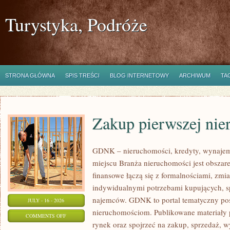
Turystyka, Podróże
STRONA GŁÓWNA
SPIS TREŚCI
BLOG INTERNETOWY
ARCHIWUM
TA
Zakup pierwszej nie
GDNK – nieruchomości, kredyty, wynaje
miejscu Branża nieruchomości jest obsza
finansowe łączą się z formalnościami, zm
indywidualnymi potrzebami kupujących, spr
najemców. GDNK to portal tematyczny p
JULY - 16 - 2026
nieruchomościom. Publikowane materiały 
ON
COMMENTS OFF
rynek oraz spojrzeć na zakup, sprzedaż, 
ZAKUP