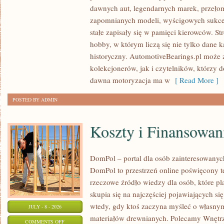
SAMOCHODY
dawnych aut, legendarnych marek, przeło
ZABYTKOWE
zapomnianych modeli, wyścigowych sukce
–
stałe zapisały się w pamięci kierowców. St
PORADNIKI
hobby, w którym liczą się nie tylko dane 
KOLEKCJONERA
historyczny. AutomotiveBearings.pl może
kolekcjonerów, jak i czytelników, którzy 
dawna motoryzacja ma w
[ Read More ]
POSTED BY ADMIN
Koszty i Finansowan
DomPol – portal dla osób zainteresowan
DomPol to przestrzeń online poświęcony 
rzeczowe źródło wiedzy dla osób, które p
skupia się na najczęściej pojawiających się
wtedy, gdy ktoś zaczyna myśleć o włas
JULY - 8 - 2026
materiałów drewnianych. Polecamy Wnętrz
ON
COMMENTS OFF