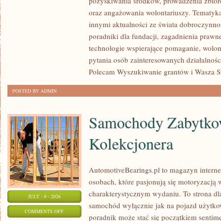
pozyskiwania środków, prowadzenia zbiór
JAK
oraz angażowania wolontariuszy. Tematyk
POMAGAĆ?
innymi aktualności ze świata dobroczynnoś
poradniki dla fundacji, zagadnienia prawn
technologie wspierające pomaganie, wolon
pytania osób zainteresowanych działalnośc
Polecam Wyszukiwanie grantów i Wasza Str
POSTED BY ADMIN
Samochody Zabytkow
Kolekcjonera
AutomotiveBearings.pl to magazyn intern
osobach, które pasjonują się motoryzacją w
charakterystycznym wydaniu. To strona dla
JULY - 9 - 2026
samochód wyłącznie jak na pojazd użytkow
ON
COMMENTS OFF
poradnik może stać się początkiem sentime