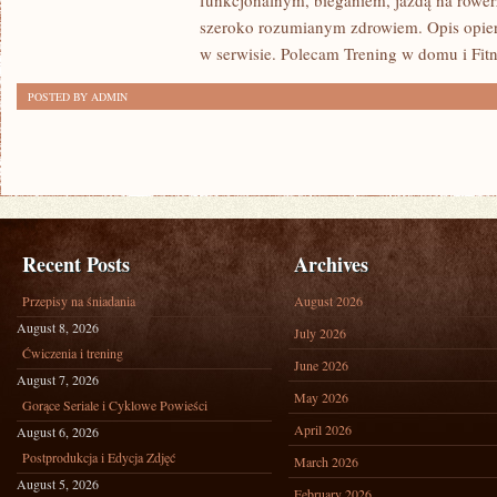
funkcjonalnym, bieganiem, jazdą na rowerz
szeroko rozumianym zdrowiem. Opis opier
w serwisie. Polecam Trening w domu i Fitn
POSTED BY ADMIN
Recent Posts
Archives
Przepisy na śniadania
August 2026
August 8, 2026
July 2026
Ćwiczenia i trening
June 2026
August 7, 2026
May 2026
Gorące Seriale i Cyklowe Powieści
April 2026
August 6, 2026
Postprodukcja i Edycja Zdjęć
March 2026
August 5, 2026
February 2026