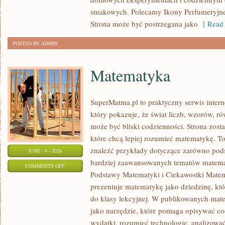
smakowych. Polecamy Ikony Perfumeryjne 
Strona może być postrzegana jako
[ Read 
POSTED BY ADMIN
Matematyka
SuperMatma.pl to praktyczny serwis inte
który pokazuje, że świat liczb, wzorów, r
może być bliski codzienności. Strona zost
które chcą lepiej rozumieć matematykę. T
znaleźć przykłady dotyczące zarówno pod
JUNE - 9 - 2026
bardziej zaawansowanych tematów matema
ON
COMMENTS OFF
Podstawy Matematyki i Ciekawostki Mate
MATEMATYKA
prezentuje matematykę jako dziedzinę, któ
do klasy lekcyjnej. W publikowanych mate
jako narzędzie, które pomaga opisywać co
wydatki, rozumieć technologię, analizowa