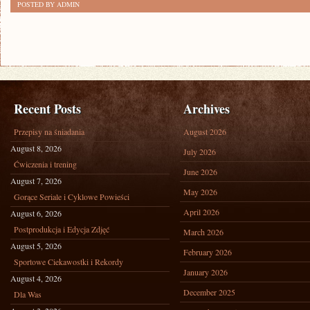
POSTED BY ADMIN
Recent Posts
Archives
Przepisy na śniadania
August 2026
August 8, 2026
July 2026
Ćwiczenia i trening
June 2026
August 7, 2026
May 2026
Gorące Seriale i Cyklowe Powieści
April 2026
August 6, 2026
Postprodukcja i Edycja Zdjęć
March 2026
August 5, 2026
February 2026
Sportowe Ciekawostki i Rekordy
January 2026
August 4, 2026
December 2025
Dla Was