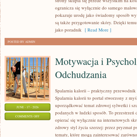
strony skupia się przede wszystkim na ko
MODA
ogranicza się wyłącznie do samego malowa
I
pokazuje urodę jako świadomy sposób wyr
URODA
są także przygotowanie skóry. Dzięki tem
jako poradnik
[ Read More ]
POSTED BY ADMIN
Motywacja i Psychol
Odchudzania
Spalarnia kalorii – praktyczny przewodnik
Spalarnia kalorii to portal stworzony z my
uporządkować temat zdrowej sylwetki i szu
JUNE - 17 - 2026
podanych w ludzki sposób. To przestrzeń d
ON
COMMENTS OFF
opierać się wyłącznie na internetowych skr
MOTYWACJA
zdrowy styl życia szerzej: przez pryzmat p
I
tematy, które mogą zainteresować zarówno