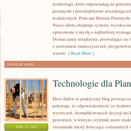
technologii, które odpowiadają na potrzeb
I
przemysłu i przedsiębiorstw poszukujący
ZASOBY
technicznych. Polecam Historia Przemysłu 
Nasza oferta obejmuje systemy wysokociśn
opracowane z myślą o najbardziej wymaga
Dostarczamy urządzenia, pozwalające na r
z usuwaniem zanieczyszczeń, przygotowan
warstw
[ Read More ]
POSTED BY ADMIN
Technologie dla Plan
Ekos-Sułów to praktyczny blog poświęcon
pokazuje, że odpowiedzialność za środowi
wyrzeczeń, skomplikowanych decyzji ani 
przestrzeń, w którym czytelnik może znal
zrozumiałe teksty dotyczące codziennyc
JUNE - 27 - 2026