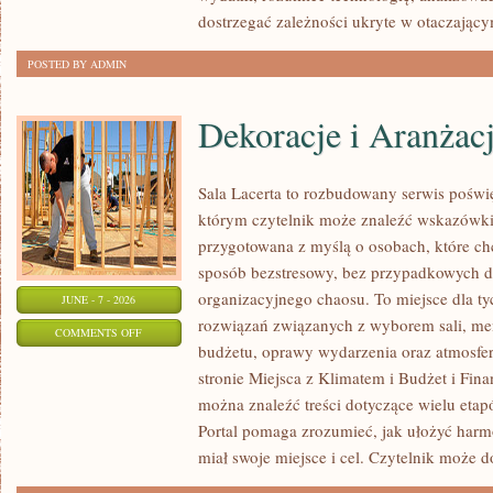
dostrzegać zależności ukryte w otaczający
POSTED BY ADMIN
Dekoracje i Aranżac
Sala Lacerta to rozbudowany serwis poświ
którym czytelnik może znaleźć wskazówki 
przygotowana z myślą o osobach, które c
sposób bezstresowy, bez przypadkowych de
organizacyjnego chaosu. To miejsce dla ty
JUNE - 7 - 2026
rozwiązań związanych z wyborem sali, menu
ON
COMMENTS OFF
budżetu, oprawy wydarzenia oraz atmosfer
DEKORACJE
stronie Miejsca z Klimatem i Budżet i Fina
I
można znaleźć treści dotyczące wielu eta
ARANŻACJE
Portal pomaga zrozumieć, jak ułożyć har
miał swoje miejsce i cel. Czytelnik może 