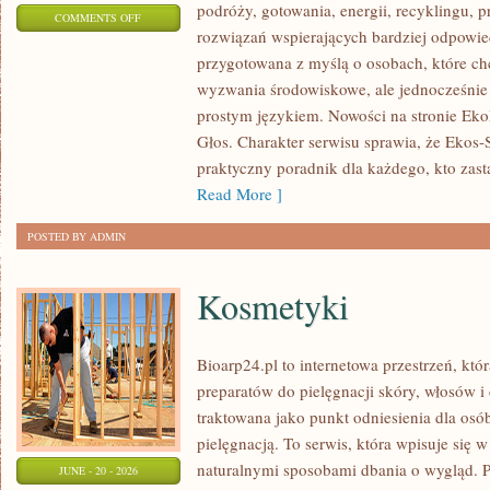
podróży, gotowania, energii, recyklingu, 
ON
COMMENTS OFF
rozwiązań wspierających bardziej odpowiedz
TECHNOLOGIE
przygotowana z myślą o osobach, które c
DLA
wyzwania środowiskowe, ale jednocześnie 
PLANETY
prostym językiem. Nowości na stronie Eko
Głos. Charakter serwisu sprawia, że Ekos
praktyczny poradnik dla każdego, kto zasta
Read More ]
POSTED BY ADMIN
Kosmetyki
Bioarp24.pl to internetowa przestrzeń, któ
preparatów do pielęgnacji skóry, włosów i 
traktowana jako punkt odniesienia dla osób
pielęgnacją. To serwis, która wpisuje się 
naturalnymi sposobami dbania o wygląd. P
JUNE - 20 - 2026