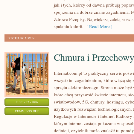
PSYCHOLOGIA
jak i tych, którzy od dawna próbują popra
ODCHUDZANIA
spojrzenia na dobrze znane zagadnienia. 
Zdrowe Przepisy. Największą zaletą serwisu
spalania kalorii.
[ Read More ]
POSTED BY ADMIN
Chmura i Przechow
Internat.com.pl to praktyczny serwis pośw
wszystkim zagadnieniom, które wiążą się
sprzętu elektronicznego. Strona może by
które chcą przyswoić świecie internetu, s
światłowodów, 5G, chmury, hostingu, cyb
JUNE - 17 - 2026
użytkowych rozwiązań technologicznych. N
ON
COMMENTS OFF
Regulacje w Internecie i Internet Radiowy i
CHMURA
którym internet zostaje pokazana w sposó
I
definicji, czytelnik może znaleźć tu porad
PRZECHOWYWANIE