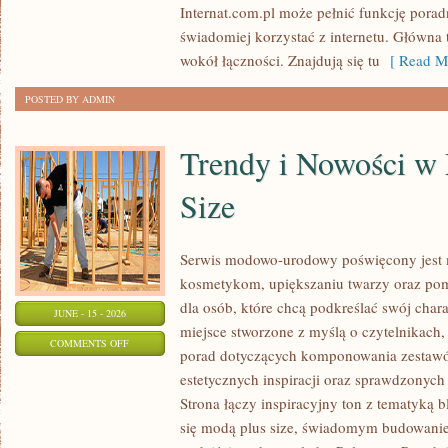
Internat.com.pl może pełnić funkcję porad
DANYCH
świadomiej korzystać z internetu. Główna 
wokół łączności. Znajdują się tu
[ Read Mo
POSTED BY ADMIN
Trendy i Nowości w
Size
Serwis modowo-urodowy poświęcony jest m
kosmetykom, upiększaniu twarzy oraz po
dla osób, które chcą podkreślać swój chara
JUNE - 15 - 2026
miejsce stworzone z myślą o czytelnikach,
ON
COMMENTS OFF
porad dotyczących komponowania zestawów
TRENDY
estetycznych inspiracji oraz sprawdzonyc
I
Strona łączy inspiracyjny ton z tematyką b
NOWOŚCI
się modą plus size, świadomym budowani
W