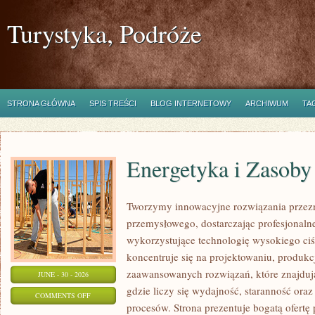
Turystyka, Podróże
STRONA GŁÓWNA
SPIS TREŚCI
BLOG INTERNETOWY
ARCHIWUM
TA
Energetyka i Zasoby
Tworzymy innowacyjne rozwiązania przezn
przemysłowego, dostarczając profesjonaln
wykorzystujące technologię wysokiego ciś
koncentruje się na projektowaniu, produkc
zaawansowanych rozwiązań, które znajduj
JUNE - 30 - 2026
gdzie liczy się wydajność, staranność o
ON
COMMENTS OFF
procesów. Strona prezentuje bogatą ofertę
ENERGETYKA