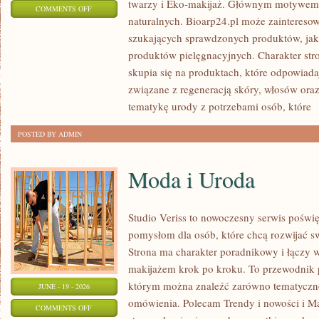
twarzy i Eko-makijaż. Głównym motywem 
ON
COMMENTS OFF
naturalnych. Bioarp24.pl może zainteres
KOSMETYKI
szukających sprawdzonych produktów, jak 
produktów pielęgnacyjnych. Charakter str
skupia się na produktach, które odpowiad
związane z regeneracją skóry, włosów oraz 
tematykę urody z potrzebami osób, które
[
POSTED BY ADMIN
Moda i Uroda
Studio Veriss to nowoczesny serwis pośw
pomysłom dla osób, które chcą rozwijać s
Strona ma charakter poradnikowy i łączy 
makijażem krok po kroku. To przewodnik
którym można znaleźć zarówno tematyczne 
JUNE - 19 - 2026
omówienia. Polecam Trendy i nowości i M
ON
COMMENTS OFF