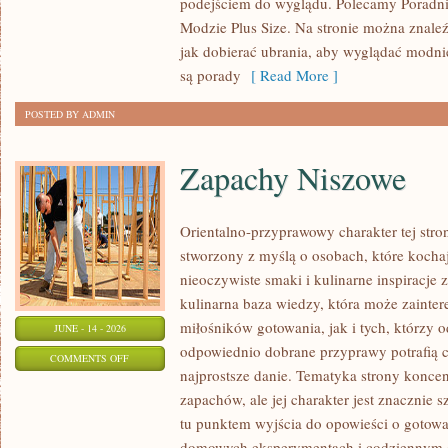
podejściem do wyglądu. Polecamy Poradni
MODZIE
Modzie Plus Size. Na stronie można znaleź
PLUS
jak dobierać ubrania, aby wyglądać modn
SIZE
są porady
[ Read More ]
POSTED BY ADMIN
Zapachy Niszowe
Orientalno-przyprawowy charakter tej stron
stworzony z myślą o osobach, które kocha
nieoczywiste smaki i kulinarne inspiracje 
kulinarna baza wiedzy, która może zainte
miłośników gotowania, jak i tych, którzy 
JUNE - 14 - 2026
odpowiednio dobrane przyprawy potrafią 
ON
COMMENTS OFF
najprostsze danie. Tematyka strony koncen
ZAPACHY
zapachów, ale jej charakter jest znacznie 
NISZOWE
tu punktem wyjścia do opowieści o gotowani
domowych eksperymentach i codziennym 