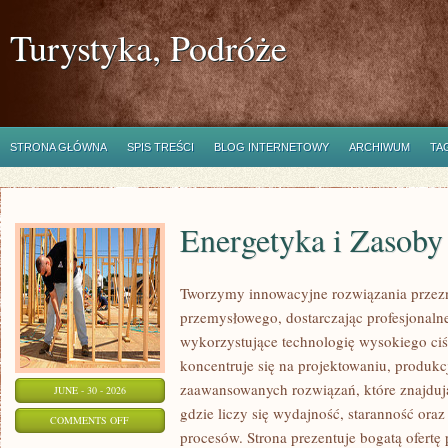
Turystyka, Podróże
STRONA GŁÓWNA
SPIS TREŚCI
BLOG INTERNETOWY
ARCHIWUM
TA
Energetyka i Zasoby
Tworzymy innowacyjne rozwiązania przezn
przemysłowego, dostarczając profesjonaln
wykorzystujące technologię wysokiego ciś
koncentruje się na projektowaniu, produkc
zaawansowanych rozwiązań, które znajduj
JUNE - 30 - 2026
gdzie liczy się wydajność, staranność o
ON
COMMENTS OFF
procesów. Strona prezentuje bogatą ofertę
ENERGETYKA