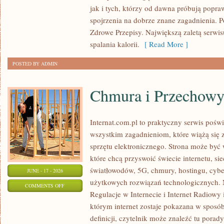
PSYCHOLOGIA
jak i tych, którzy od dawna próbują popra
ODCHUDZANIA
spojrzenia na dobrze znane zagadnienia. 
Zdrowe Przepisy. Największą zaletą serwisu
spalania kalorii.
[ Read More ]
POSTED BY ADMIN
Chmura i Przechow
Internat.com.pl to praktyczny serwis pośw
wszystkim zagadnieniom, które wiążą się
sprzętu elektronicznego. Strona może by
które chcą przyswoić świecie internetu, s
światłowodów, 5G, chmury, hostingu, cyb
JUNE - 17 - 2026
użytkowych rozwiązań technologicznych. N
ON
COMMENTS OFF
Regulacje w Internecie i Internet Radiowy i
CHMURA
którym internet zostaje pokazana w sposó
I
definicji, czytelnik może znaleźć tu porad
PRZECHOWYWANIE