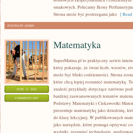
smakowych. Polecamy Ikony Perfumeryjne 
Strona może być postrzegana jako
[ Read 
POSTED BY ADMIN
Matematyka
SuperMatma.pl to praktyczny serwis inte
który pokazuje, że świat liczb, wzorów, r
może być bliski codzienności. Strona zost
które chcą lepiej rozumieć matematykę. T
znaleźć przykłady dotyczące zarówno pod
JUNE - 9 - 2026
bardziej zaawansowanych tematów matema
ON
COMMENTS OFF
Podstawy Matematyki i Ciekawostki Mate
MATEMATYKA
prezentuje matematykę jako dziedzinę, któ
do klasy lekcyjnej. W publikowanych mate
jako narzędzie, które pomaga opisywać co
wydatki, rozumieć technologię, analizowa