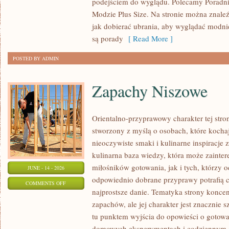
podejściem do wyglądu. Polecamy Poradni
MODZIE
Modzie Plus Size. Na stronie można znaleź
PLUS
jak dobierać ubrania, aby wyglądać modn
SIZE
są porady
[ Read More ]
POSTED BY ADMIN
Zapachy Niszowe
Orientalno-przyprawowy charakter tej stron
stworzony z myślą o osobach, które kocha
nieoczywiste smaki i kulinarne inspiracje 
kulinarna baza wiedzy, która może zainte
miłośników gotowania, jak i tych, którzy 
JUNE - 14 - 2026
odpowiednio dobrane przyprawy potrafią 
ON
COMMENTS OFF
najprostsze danie. Tematyka strony koncen
ZAPACHY
zapachów, ale jej charakter jest znacznie 
NISZOWE
tu punktem wyjścia do opowieści o gotowani
domowych eksperymentach i codziennym 