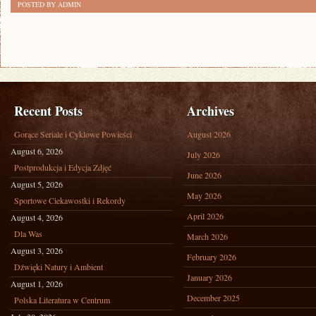
POSTED BY ADMIN
Recent Posts
Archives
Gorące Seriale i Cyklowe Powieści
August 2026
August 6, 2026
July 2026
Postprodukcja i Edycja Zdjęć
June 2026
August 5, 2026
May 2026
Sportowe Ciekawostki i Rekordy
April 2026
August 4, 2026
Dla Was
March 2026
August 3, 2026
February 2026
Dźwięki Natury i Ambient
January 2026
August 1, 2026
December 2025
Polska Literatura w Centrum