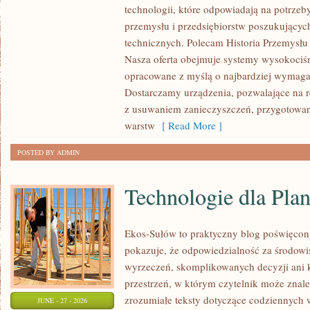
technologii, które odpowiadają na potrzeb
I
przemysłu i przedsiębiorstw poszukujący
ZASOBY
technicznych. Polecam Historia Przemysłu 
Nasza oferta obejmuje systemy wysokociśn
opracowane z myślą o najbardziej wymaga
Dostarczamy urządzenia, pozwalające na r
z usuwaniem zanieczyszczeń, przygotowan
warstw
[ Read More ]
POSTED BY ADMIN
Technologie dla Plan
Ekos-Sułów to praktyczny blog poświęcon
pokazuje, że odpowiedzialność za środowi
wyrzeczeń, skomplikowanych decyzji ani 
przestrzeń, w którym czytelnik może znal
zrozumiałe teksty dotyczące codziennyc
JUNE - 27 - 2026