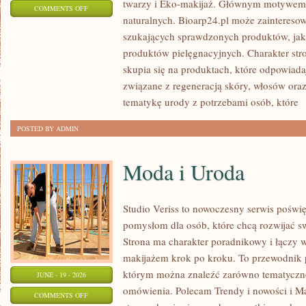
twarzy i Eko-makijaż. Głównym motywem 
ON
COMMENTS OFF
naturalnych. Bioarp24.pl może zainteres
KOSMETYKI
szukających sprawdzonych produktów, jak 
produktów pielęgnacyjnych. Charakter str
skupia się na produktach, które odpowiad
związane z regeneracją skóry, włosów oraz 
tematykę urody z potrzebami osób, które
[
POSTED BY ADMIN
Moda i Uroda
Studio Veriss to nowoczesny serwis pośw
pomysłom dla osób, które chcą rozwijać s
Strona ma charakter poradnikowy i łączy 
makijażem krok po kroku. To przewodnik
którym można znaleźć zarówno tematyczne 
JUNE - 19 - 2026
omówienia. Polecam Trendy i nowości i M
ON
COMMENTS OFF