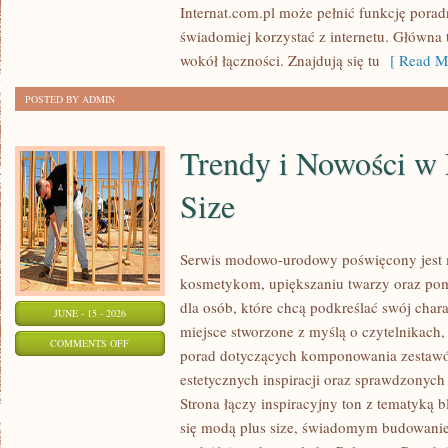
Internat.com.pl może pełnić funkcję porad
DANYCH
świadomiej korzystać z internetu. Główna 
wokół łączności. Znajdują się tu
[ Read Mo
POSTED BY ADMIN
Trendy i Nowości w
Size
Serwis modowo-urodowy poświęcony jest m
kosmetykom, upiększaniu twarzy oraz po
dla osób, które chcą podkreślać swój chara
JUNE - 15 - 2026
miejsce stworzone z myślą o czytelnikach,
ON
COMMENTS OFF
porad dotyczących komponowania zestawów
TRENDY
estetycznych inspiracji oraz sprawdzonyc
I
Strona łączy inspiracyjny ton z tematyką b
NOWOŚCI
się modą plus size, świadomym budowani
W