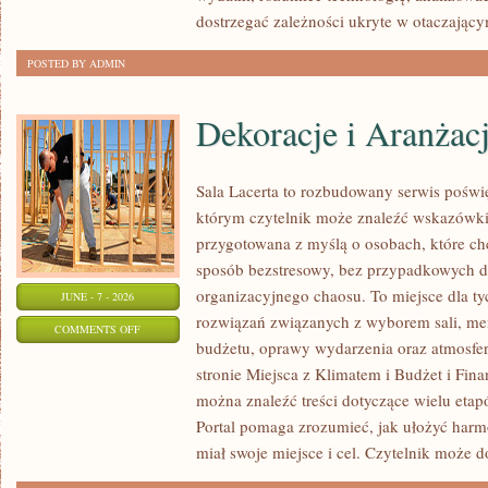
dostrzegać zależności ukryte w otaczający
POSTED BY ADMIN
Dekoracje i Aranżac
Sala Lacerta to rozbudowany serwis poświ
którym czytelnik może znaleźć wskazówki 
przygotowana z myślą o osobach, które c
sposób bezstresowy, bez przypadkowych de
organizacyjnego chaosu. To miejsce dla ty
JUNE - 7 - 2026
rozwiązań związanych z wyborem sali, menu
ON
COMMENTS OFF
budżetu, oprawy wydarzenia oraz atmosfer
DEKORACJE
stronie Miejsca z Klimatem i Budżet i Fina
I
można znaleźć treści dotyczące wielu eta
ARANŻACJE
Portal pomaga zrozumieć, jak ułożyć har
miał swoje miejsce i cel. Czytelnik może 