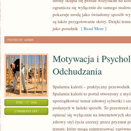
strony skupia się przede wszystkim na ko
MODA
ogranicza się wyłącznie do samego malowa
I
pokazuje urodę jako świadomy sposób wyr
URODA
są także przygotowanie skóry. Dzięki tem
jako poradnik
[ Read More ]
POSTED BY ADMIN
Motywacja i Psychol
Odchudzania
Spalarnia kalorii – praktyczny przewodnik
Spalarnia kalorii to portal stworzony z my
uporządkować temat zdrowej sylwetki i szu
JUNE - 17 - 2026
podanych w ludzki sposób. To przestrzeń d
ON
COMMENTS OFF
opierać się wyłącznie na internetowych skr
MOTYWACJA
zdrowy styl życia szerzej: przez pryzmat p
I
tematy, które mogą zainteresować zarówno