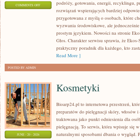
podróży, gotowania, energii, recyklingu, 
ON
COMMENTS OFF
rozwiązań wspierających bardziej odpowiedz
TECHNOLOGIE
przygotowana z myślą o osobach, które c
DLA
wyzwania środowiskowe, ale jednocześnie 
PLANETY
prostym językiem. Nowości na stronie Eko
Głos. Charakter serwisu sprawia, że Ekos
praktyczny poradnik dla każdego, kto zasta
Read More ]
POSTED BY ADMIN
Kosmetyki
Bioarp24.pl to internetowa przestrzeń, któ
preparatów do pielęgnacji skóry, włosów i 
traktowana jako punkt odniesienia dla osób
pielęgnacją. To serwis, która wpisuje się 
naturalnymi sposobami dbania o wygląd. P
JUNE - 20 - 2026