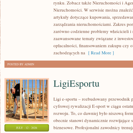
rynku. Zobacz także Nieruchomości i Agen
NIERUCHOMOŚCI
Nieruchomości. W serwisie można znaleźć
W
artykuły dotyczące kupowania, sprzedawa
POLSCE
zarządzania nieruchomościami. Zakres po
zarówno codzienne problemy właścicieli i 
zaawansowane tematy związane z inwesto
opłacalności, finansowaniem zakupu czy
zachodzących na
[ Read More ]
POSTED BY ADMIN
LigiEsportu
Ligi e-sportu – rozbudowany przewodnik po
cyfrowej rywalizacji E-sport w ciągu ostat
rozwoju. To, co dawniej było niszową for
obecnie stanowi dynamicznie rozwijające s
biznesowe. Profesjonalni zawodnicy trenuj
JULY - 12 - 2026