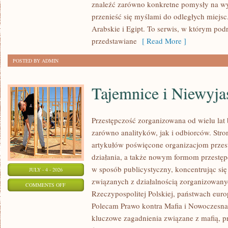
znaleźć zarówno konkretne pomysły na wyj
przenieść się myślami do odległych miejs
Arabskie i Egipt. To serwis, w którym podr
przedstawiane
[ Read More ]
POSTED BY ADMIN
Tajemnice i Niewyj
Przestępczość zorganizowana od wielu lat
zarówno analityków, jak i odbiorców. Str
artykułów poświęcone organizacjom przes
działania, a także nowym formom przestępc
w sposób publicystyczny, koncentrując się
JULY - 4 - 2026
związanych z działalnością zorganizowany
ON
COMMENTS OFF
Rzeczypospolitej Polskiej, państwach euro
TAJEMNICE
Polecam Prawo kontra Mafia i Nowoczesna 
I
kluczowe zagadnienia związane z mafią, p
NIEWYJAŚNIONE