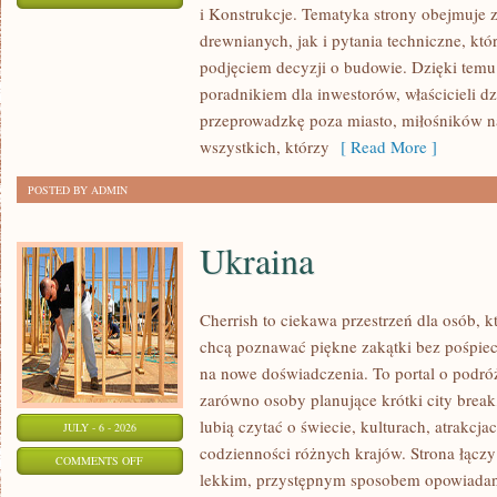
i Konstrukcje. Tematyka strony obejmuje
KOSZTY
drewnianych, jak i pytania techniczne, kt
I
podjęciem decyzji o budowie. Dzięki te
FINANSOWANIE
poradnikiem dla inwestorów, właścicieli d
przeprowadzkę poza miasto, miłośników n
wszystkich, którzy
[ Read More ]
POSTED BY ADMIN
Ukraina
Cherrish to ciekawa przestrzeń dla osób, któ
chcą poznawać piękne zakątki bez pośpiech
na nowe doświadczenia. To portal o podró
zarówno osoby planujące krótki city break,
lubią czytać o świecie, kulturach, atrakcjac
JULY - 6 - 2026
codzienności różnych krajów. Strona łączy
ON
COMMENTS OFF
lekkim, przystępnym sposobem opowiadan
UKRAINA