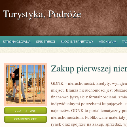
Turystyka, Podróże
STRONA GŁÓWNA
SPIS TREŚCI
BLOG INTERNETOWY
ARCHIWUM
TA
Zakup pierwszej nie
GDNK – nieruchomości, kredyty, wynaje
miejscu Branża nieruchomości jest obsza
finansowe łączą się z formalnościami, zm
indywidualnymi potrzebami kupujących, spr
najemców. GDNK to portal tematyczny p
JULY - 16 - 2026
nieruchomościom. Publikowane materiały 
ON
COMMENTS OFF
rynek oraz spojrzeć na zakup, sprzedaż, 
ZAKUP