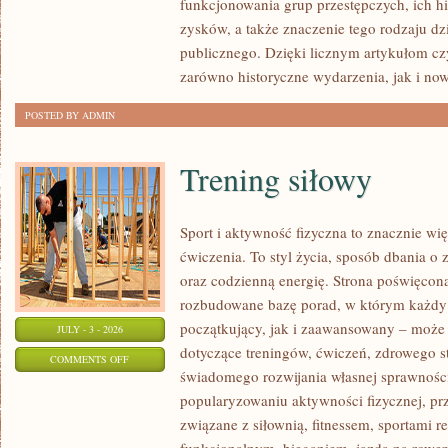
funkcjonowania grup przestępczych, ich hi
SPRAWY
zysków, a także znaczenie tego rodzaju dz
publicznego. Dzięki licznym artykułom cz
zarówno historyczne wydarzenia, jak i no
POSTED BY ADMIN
Trening siłowy
Sport i aktywność fizyczna to znacznie wię
ćwiczenia. To styl życia, sposób dbania o
oraz codzienną energię. Strona poświęcona
rozbudowane bazę porad, w którym każdy
początkujący, jak i zaawansowany – może 
JULY - 3 - 2026
dotyczące treningów, ćwiczeń, zdrowego st
ON
COMMENTS OFF
świadomego rozwijania własnej sprawności
TRENING
popularyzowaniu aktywności fizycznej, pr
SIŁOWY
związane z siłownią, fitnessem, sportami r