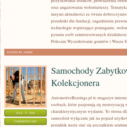
pozyskiwania środków, prowadzenia zbiór
JAK
oraz angażowania wolontariuszy. Tematyk
POMAGAĆ?
innymi aktualności ze świata dobroczynnoś
poradniki dla fundacji, zagadnienia prawn
technologie wspierające pomaganie, wolon
pytania osób zainteresowanych działalnośc
Polecam Wyszukiwanie grantów i Wasza Str
POSTED BY ADMIN
Samochody Zabytkow
Kolekcjonera
AutomotiveBearings.pl to magazyn intern
osobach, które pasjonują się motoryzacją w
charakterystycznym wydaniu. To strona dla
JULY - 9 - 2026
samochód wyłącznie jak na pojazd użytkow
ON
COMMENTS OFF
poradnik może stać się początkiem sentime