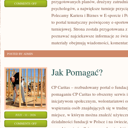
przygotowanych planów, drużyny zatrudnia
ON
COMMENTS OFF
psychologów, a największe turnieje przyci
LIGIESPORTU
Polecamy Kariera i Biznes w E-sporcie i Po
to portal tematyczny poświęcony e-sportow
turniejowej. Strona została przygotowana 
poznawać najciekawsze informacje ze świa
materiały obejmują wiadomości, komentarz
POSTED BY ADMIN
Jak Pomagać?
CP Caritas – rozbudowany portal o fundac
pomaganiu CP Caritas to obszerny serwis 
inicjatywom społecznym, wolontariatowi 
wspierania osób znajdujących się w trudnej 
miejsce, w którym można znaleźć użyteczn
JULY - 11 - 2026
działalności fundacji w Polsce i na świec
ON
COMMENTS OFF