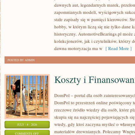
SAMOCHODY
dawnych aut, legendarnych marek, przeło
ZABYTKOWE
zapomnianych modeli, wyścigowych sukce
–
stałe zapisały się w pamięci kierowców. St
PORADNIKI
hobby, w którym liczą się nie tylko dane 
KOLEKCJONERA
historyczny. AutomotiveBearings.pl może
kolekcjonerów, jak i czytelników, którzy 
dawna motoryzacja ma w
[ Read More ]
POSTED BY ADMIN
Koszty i Finansowan
DomPol – portal dla osób zainteresowan
DomPol to przestrzeń online poświęcony 
rzeczowe źródło wiedzy dla osób, które p
skupia się na najczęściej pojawiających się
wtedy, gdy ktoś zaczyna myśleć o włas
JULY - 8 - 2026
materiałów drewnianych. Polecamy Wnętrz
ON
COMMENTS OFF