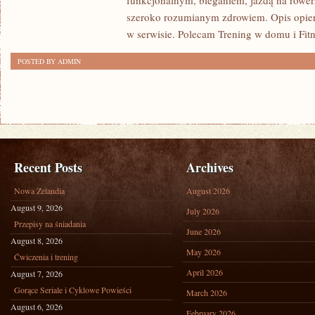
funkcjonalnym, bieganiem, jazdą na rowerz
szeroko rozumianym zdrowiem. Opis opier
w serwisie. Polecam Trening w domu i Fitn
POSTED BY ADMIN
Recent Posts
Archives
Nowa Zelandia
August 2026
August 9, 2026
July 2026
Przepisy na śniadania
June 2026
August 8, 2026
May 2026
Ćwiczenia i trening
April 2026
August 7, 2026
Gorące Seriale i Cyklowe Powieści
March 2026
August 6, 2026
February 2026