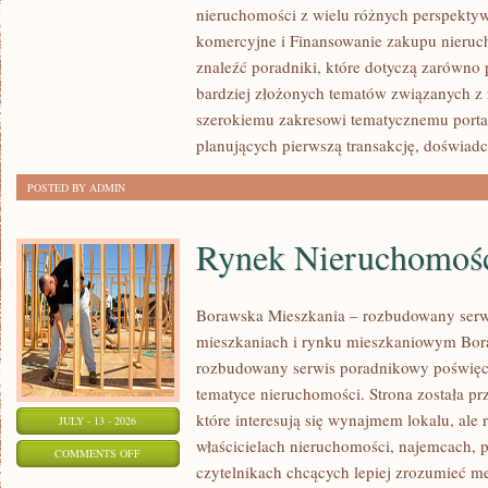
nieruchomości z wielu różnych perspekty
PIERWSZEJ
komercyjne i Finansowanie zakupu nieruc
NIERUCHOMOŚCI
znaleźć poradniki, które dotyczą zarówno 
bardziej złożonych tematów związanych z
szerokiemu zakresowi tematycznemu porta
planujących pierwszą transakcję, doświad
POSTED BY ADMIN
Rynek Nieruchomośc
Borawska Mieszkania – rozbudowany serw
mieszkaniach i rynku mieszkaniowym Bor
rozbudowany serwis poradnikowy poświęc
tematyce nieruchomości. Strona została p
które interesują się wynajmem lokalu, ale 
JULY - 13 - 2026
właścicielach nieruchomości, najemcach, 
ON
COMMENTS OFF
czytelnikach chcących lepiej zrozumieć 
RYNEK