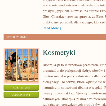
DLA
wyzwania środowiskowe, ale jednocześnie 
PLANETY
prostym językiem. Nowości na stronie Eko
Głos. Charakter serwisu sprawia, że Ekos
praktyczny poradnik dla każdego, kto zasta
Read More ]
POSTED BY ADMIN
Kosmetyki
Bioarp24.pl to internetowa przestrzeń, któ
preparatów do pielęgnacji skóry, włosów i 
traktowana jako punkt odniesienia dla osób
pielęgnacją. To serwis, która wpisuje się 
naturalnymi sposobami dbania o wygląd. P
JUNE - 20 - 2026
twarzy i Eko-makijaż. Głównym motywem 
ON
COMMENTS OFF
naturalnych. Bioarp24.pl może zainteres
KOSMETYKI
szukających sprawdzonych produktów, jak 