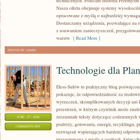
technicznych. Polecam Historia Przemysłu 
Nasza oferta obejmuje systemy wysokociśn
opracowane z myślą o najbardziej wymaga
Dostarczamy urządzenia, pozwalające na r
z usuwaniem zanieczyszczeń, przygotowan
warstw
[ Read More ]
POSTED BY ADMIN
Technologie dla Plan
Ekos-Sułów to praktyczny blog poświęcon
pokazuje, że odpowiedzialność za środowi
wyrzeczeń, skomplikowanych decyzji ani 
przestrzeń, w którym czytelnik może znal
zrozumiałe teksty dotyczące codziennyc
JUNE - 27 - 2026
podróży, gotowania, energii, recyklingu, 
ON
COMMENTS OFF
rozwiązań wspierających bardziej odpowiedz
TECHNOLOGIE
przygotowana z myślą o osobach, które c