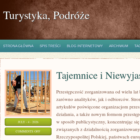
Turystyka, Podróże
STRONA GŁÓWNA
SPIS TREŚCI
BLOG INTERNETOWY
ARCHIWUM
TA
Tajemnice i Niewyj
Przestępczość zorganizowana od wielu lat
zarówno analityków, jak i odbiorców. Str
artykułów poświęcone organizacjom przes
działania, a także nowym formom przestępc
w sposób publicystyczny, koncentrując się
JULY - 4 - 2026
związanych z działalnością zorganizowany
ON
COMMENTS OFF
Rzeczypospolitej Polskiej, państwach euro
TAJEMNICE