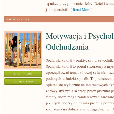
są także przygotowanie skóry. Dzięki tem
jako poradnik
[ Read More ]
POSTED BY ADMIN
Motywacja i Psychol
Odchudzania
Spalarnia kalorii – praktyczny przewodnik
Spalarnia kalorii to portal stworzony z my
uporządkować temat zdrowej sylwetki i szu
JUNE - 17 - 2026
podanych w ludzki sposób. To przestrzeń d
ON
COMMENTS OFF
opierać się wyłącznie na internetowych skr
MOTYWACJA
zdrowy styl życia szerzej: przez pryzmat p
I
tematy, które mogą zainteresować zarówno
PSYCHOLOGIA
jak i tych, którzy od dawna próbują popra
ODCHUDZANIA
spojrzenia na dobrze znane zagadnienia. 