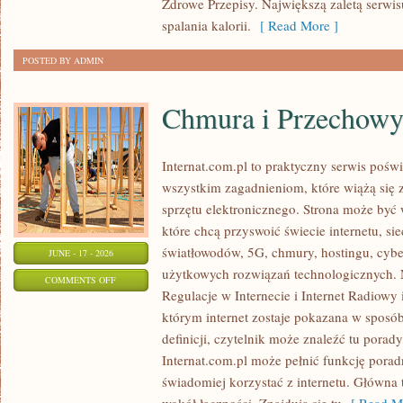
Zdrowe Przepisy. Największą zaletą serwisu
spalania kalorii.
[ Read More ]
POSTED BY ADMIN
Chmura i Przechow
Internat.com.pl to praktyczny serwis pośw
wszystkim zagadnieniom, które wiążą się
sprzętu elektronicznego. Strona może by
które chcą przyswoić świecie internetu, s
światłowodów, 5G, chmury, hostingu, cyb
JUNE - 17 - 2026
użytkowych rozwiązań technologicznych. N
ON
COMMENTS OFF
Regulacje w Internecie i Internet Radiowy i
CHMURA
którym internet zostaje pokazana w sposó
I
definicji, czytelnik może znaleźć tu porad
PRZECHOWYWANIE
Internat.com.pl może pełnić funkcję porad
DANYCH
świadomiej korzystać z internetu. Główna 