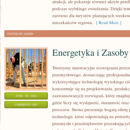
atrakcji, ale pokazuje również ukryte pere
podczas szybkiego zwiedzania. Dzięki te
zarówno dla turystów planujących weekend
mieszkańców regionu,
[ Read More ]
POSTED BY ADMIN
Energetyka i Zasoby
Tworzymy innowacyjne rozwiązania przezn
przemysłowego, dostarczając profesjonaln
wykorzystujące technologię wysokiego ciś
koncentruje się na projektowaniu, produkc
zaawansowanych rozwiązań, które znajduj
JUNE - 30 - 2026
gdzie liczy się wydajność, staranność o
ON
COMMENTS OFF
procesów. Strona prezentuje bogatą ofertę
ENERGETYKA
technologii, które odpowiadają na potrzeb
I
przemysłu i przedsiębiorstw poszukujący
ZASOBY