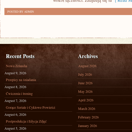
wokół łączności. Znajdują się tu
[ Read Mo
POSTED BY ADMIN
Recent Posts
Archives
Nowa Zelandia
August 2026
August 9, 2026
July 2026
Przepisy na śniadania
June 2026
August 8, 2026
May 2026
Ćwiczenia i trening
April 2026
August 7, 2026
Gorące Seriale i Cyklowe Powieści
March 2026
August 6, 2026
February 2026
Postprodukcja i Edycja Zdjęć
January 2026
August 5, 2026