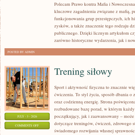
Polecam Prawo kontra Mafia i Nowoczesna 
I
kluczowe zagadnienia związane z mafią, p
NIEWYJAŚNIONE
funkcjonowania grup przestępczych, ich hi
SPRAWY
zysków, a także znaczenie tego rodzaju dz
publicznego. Dzięki licznym artykułom cz
zarówno historyczne wydarzenia, jak i no
POSTED BY ADMIN
Trening siłowy
Sport i aktywność fizyczna to znacznie wię
ćwiczenia. To styl życia, sposób dbania o
oraz codzienną energię. Strona poświęcona
rozbudowane bazę porad, w którym każdy
początkujący, jak i zaawansowany – może 
JULY - 3 - 2026
dotyczące treningów, ćwiczeń, zdrowego st
ON
COMMENTS OFF
świadomego rozwijania własnej sprawności
TRENING