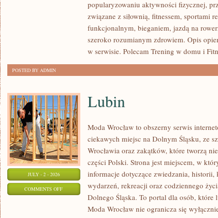
popularyzowaniu aktywności fizycznej, pr
SIŁOWY
związane z siłownią, fitnessem, sportami r
funkcjonalnym, bieganiem, jazdą na rowerz
szeroko rozumianym zdrowiem. Opis opier
w serwisie. Polecam Trening w domu i Fitn
POSTED BY ADMIN
Lubin
Moda Wrocław to obszerny serwis intern
ciekawych miejsc na Dolnym Śląsku, ze 
Wrocławia oraz zakątków, które tworzą nie
części Polski. Strona jest miejscem, w kt
informacje dotyczące zwiedzania, historii, 
JULY - 2 - 2026
wydarzeń, rekreacji oraz codziennego życi
ON
COMMENTS OFF
Dolnego Śląska. To portal dla osób, które 
LUBIN
Moda Wrocław nie ogranicza się wyłącznie