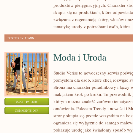
produktów pielęgnacyjnych. Charakter str
skupia się na produktach, które odpowiad
związane z regeneracją skóry, włosów oraz 
tematykę urody z potrzebami osób, które
[
POSTED BY ADMIN
Moda i Uroda
Studio Veriss to nowoczesny serwis pośw
pomysłom dla osób, które chcą rozwijać s
Strona ma charakter poradnikowy i łączy 
makijażem krok po kroku. To przewodnik
którym można znaleźć zarówno tematyczne 
JUNE - 19 - 2026
omówienia. Polecam Trendy i nowości i M
ON
COMMENTS OFF
strony skupia się przede wszystkim na ko
MODA
ogranicza się wyłącznie do samego malowa
I
pokazuje urodę jako świadomy sposób wyr
URODA