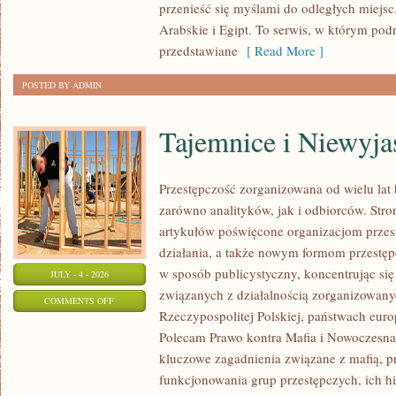
przenieść się myślami do odległych miejs
Arabskie i Egipt. To serwis, w którym podr
przedstawiane
[ Read More ]
POSTED BY ADMIN
Tajemnice i Niewyj
Przestępczość zorganizowana od wielu lat
zarówno analityków, jak i odbiorców. Str
artykułów poświęcone organizacjom przes
działania, a także nowym formom przestępc
w sposób publicystyczny, koncentrując się
JULY - 4 - 2026
związanych z działalnością zorganizowany
ON
COMMENTS OFF
Rzeczypospolitej Polskiej, państwach euro
TAJEMNICE
Polecam Prawo kontra Mafia i Nowoczesna 
I
kluczowe zagadnienia związane z mafią, p
NIEWYJAŚNIONE
funkcjonowania grup przestępczych, ich hi
SPRAWY