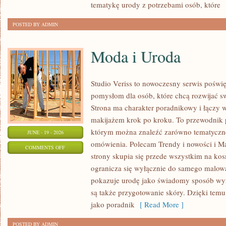
tematykę urody z potrzebami osób, które
[
POSTED BY ADMIN
Moda i Uroda
Studio Veriss to nowoczesny serwis pośw
pomysłom dla osób, które chcą rozwijać s
Strona ma charakter poradnikowy i łączy 
makijażem krok po kroku. To przewodnik
którym można znaleźć zarówno tematyczne 
JUNE - 19 - 2026
omówienia. Polecam Trendy i nowości i M
ON
COMMENTS OFF
strony skupia się przede wszystkim na ko
MODA
ogranicza się wyłącznie do samego malowa
I
pokazuje urodę jako świadomy sposób wyr
URODA
są także przygotowanie skóry. Dzięki tem
jako poradnik
[ Read More ]
POSTED BY ADMIN