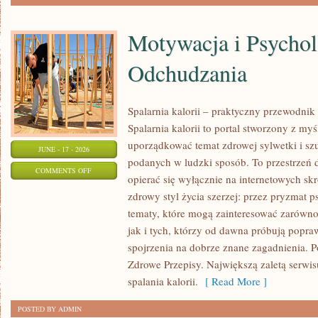
Motywacja i Psychol
Odchudzania
Spalarnia kalorii – praktyczny przewodnik
Spalarnia kalorii to portal stworzony z my
uporządkować temat zdrowej sylwetki i szu
JUNE - 17 - 2026
podanych w ludzki sposób. To przestrzeń d
ON
COMMENTS OFF
opierać się wyłącznie na internetowych skr
MOTYWACJA
zdrowy styl życia szerzej: przez pryzmat p
I
tematy, które mogą zainteresować zarówno
PSYCHOLOGIA
jak i tych, którzy od dawna próbują popra
ODCHUDZANIA
spojrzenia na dobrze znane zagadnienia. 
Zdrowe Przepisy. Największą zaletą serwisu
spalania kalorii.
[ Read More ]
POSTED BY ADMIN