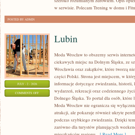
szeroko rozumianym zdrowiem. Opis opier
w serwisie. Polecam Trening w domu i Fitn
POSTED BY ADMIN
Lubin
Moda Wrocław to obszerny serwis intern
ciekawych miejsc na Dolnym Śląsku, ze 
Wrocławia oraz zakątków, które tworzą nie
części Polski. Strona jest miejscem, w kt
informacje dotyczące zwiedzania, historii, 
JULY - 2 - 2026
wydarzeń, rekreacji oraz codziennego życi
ON
COMMENTS OFF
Dolnego Śląska. To portal dla osób, które 
LUBIN
Moda Wrocław nie ogranicza się wyłącznie
atrakcji, ale pokazuje również ukryte pere
podczas szybkiego zwiedzania. Dzięki te
zarówno dla turystów planujących weekend
mieszkańców regionu,
[ Read More ]