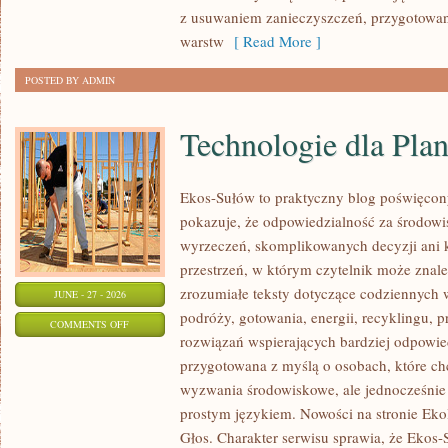
z usuwaniem zanieczyszczeń, przygotowan
warstw
[ Read More ]
POSTED BY ADMIN
Technologie dla Plan
Ekos-Sułów to praktyczny blog poświęcon
pokazuje, że odpowiedzialność za środowi
wyrzeczeń, skomplikowanych decyzji ani 
przestrzeń, w którym czytelnik może znal
zrozumiałe teksty dotyczące codziennyc
JUNE - 27 - 2026
podróży, gotowania, energii, recyklingu, 
ON
COMMENTS OFF
rozwiązań wspierających bardziej odpowiedz
TECHNOLOGIE
przygotowana z myślą o osobach, które c
DLA
wyzwania środowiskowe, ale jednocześnie 
PLANETY
prostym językiem. Nowości na stronie Eko
Głos. Charakter serwisu sprawia, że Ekos