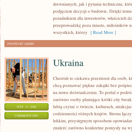
drewnianych, jak i pytania techniczne, kt
I
podjęciem decyzji o budowie. Dzięki te
FINANSOWANIE
poradnikiem dla inwestorów, właścicieli d
przeprowadzkę poza miasto, miłośników n
wszystkich, którzy
[ Read More ]
POSTED BY ADMIN
Ukraina
Cherrish to ciekawa przestrzeń dla osób, któ
chcą poznawać piękne zakątki bez pośpiech
na nowe doświadczenia. To portal o podró
zarówno osoby planujące krótki city break,
lubią czytać o świecie, kulturach, atrakcjac
JULY - 6 - 2026
codzienności różnych krajów. Strona łączy
ON
COMMENTS OFF
lekkim, przystępnym sposobem opowiadan
UKRAINA
znaleźć zarówno konkretne pomysły na wyj