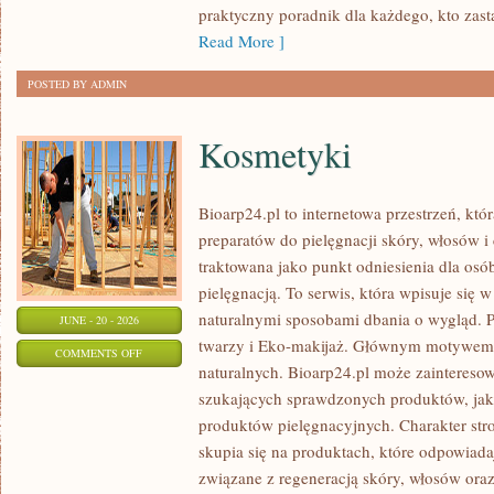
praktyczny poradnik dla każdego, kto zasta
Read More ]
POSTED BY ADMIN
Kosmetyki
Bioarp24.pl to internetowa przestrzeń, któ
preparatów do pielęgnacji skóry, włosów i 
traktowana jako punkt odniesienia dla osób
pielęgnacją. To serwis, która wpisuje się 
naturalnymi sposobami dbania o wygląd. P
JUNE - 20 - 2026
twarzy i Eko-makijaż. Głównym motywem 
ON
COMMENTS OFF
naturalnych. Bioarp24.pl może zainteres
KOSMETYKI
szukających sprawdzonych produktów, jak 
produktów pielęgnacyjnych. Charakter str
skupia się na produktach, które odpowiad
związane z regeneracją skóry, włosów oraz 