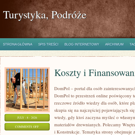
Turystyka, Podróże
STRONA GŁÓWNA
SPIS TREŚCI
BLOG INTERNETOWY
ARCHIWUM
TA
Koszty i Finansowan
DomPol – portal dla osób zainteresowan
DomPol to przestrzeń online poświęcony 
rzeczowe źródło wiedzy dla osób, które p
skupia się na najczęściej pojawiających się
wtedy, gdy ktoś zaczyna myśleć o włas
JULY - 8 - 2026
materiałów drewnianych. Polecamy Wnętrz
ON
COMMENTS OFF
i Konstrukcje. Tematyka strony obejmuje
KOSZTY