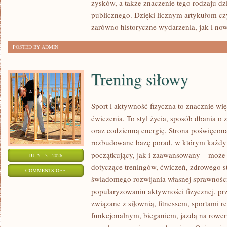
zysków, a także znaczenie tego rodzaju dz
publicznego. Dzięki licznym artykułom cz
zarówno historyczne wydarzenia, jak i no
POSTED BY ADMIN
Trening siłowy
Sport i aktywność fizyczna to znacznie wię
ćwiczenia. To styl życia, sposób dbania o
oraz codzienną energię. Strona poświęcona
rozbudowane bazę porad, w którym każdy
początkujący, jak i zaawansowany – może 
JULY - 3 - 2026
dotyczące treningów, ćwiczeń, zdrowego st
ON
COMMENTS OFF
świadomego rozwijania własnej sprawności
TRENING
popularyzowaniu aktywności fizycznej, pr
SIŁOWY
związane z siłownią, fitnessem, sportami r
funkcjonalnym, bieganiem, jazdą na rowerz