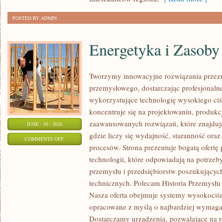
POSTED BY ADMIN
Energetyka i Zasoby
Tworzymy innowacyjne rozwiązania przezn
przemysłowego, dostarczając profesjonaln
wykorzystujące technologię wysokiego ciś
koncentruje się na projektowaniu, produkc
zaawansowanych rozwiązań, które znajduj
JUNE - 30 - 2026
gdzie liczy się wydajność, staranność o
ON
COMMENTS OFF
procesów. Strona prezentuje bogatą ofertę
ENERGETYKA
technologii, które odpowiadają na potrzeb
I
przemysłu i przedsiębiorstw poszukujący
ZASOBY
technicznych. Polecam Historia Przemysłu 
Nasza oferta obejmuje systemy wysokociśn
opracowane z myślą o najbardziej wymaga
Dostarczamy urządzenia, pozwalające na r