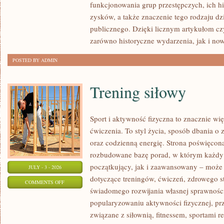
funkcjonowania grup przestępczych, ich hi
SPRAWY
zysków, a także znaczenie tego rodzaju dz
publicznego. Dzięki licznym artykułom cz
zarówno historyczne wydarzenia, jak i no
POSTED BY ADMIN
Trening siłowy
Sport i aktywność fizyczna to znacznie wię
ćwiczenia. To styl życia, sposób dbania o
oraz codzienną energię. Strona poświęcona
rozbudowane bazę porad, w którym każdy
początkujący, jak i zaawansowany – może 
JULY - 3 - 2026
dotyczące treningów, ćwiczeń, zdrowego st
ON
COMMENTS OFF
świadomego rozwijania własnej sprawności
TRENING
popularyzowaniu aktywności fizycznej, pr
SIŁOWY
związane z siłownią, fitnessem, sportami r