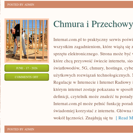
POSTED BY ADMIN
Chmura i Przechow
Internat.com.pl to praktyczny serwis pośw
wszystkim zagadnieniom, które wiążą się
sprzętu elektronicznego. Strona może by
które chcą przyswoić świecie internetu, s
światłowodów, 5G, chmury, hostingu, cyb
JUNE - 17 - 2026
użytkowych rozwiązań technologicznych. N
ON
COMMENTS OFF
Regulacje w Internecie i Internet Radiowy i
CHMURA
którym internet zostaje pokazana w sposó
I
definicji, czytelnik może znaleźć tu porad
PRZECHOWYWANIE
Internat.com.pl może pełnić funkcję porad
DANYCH
świadomiej korzystać z internetu. Główna 
wokół łączności. Znajdują się tu
[ Read Mo
POSTED BY ADMIN