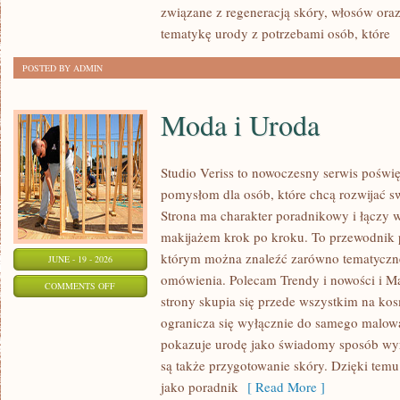
związane z regeneracją skóry, włosów oraz 
tematykę urody z potrzebami osób, które
[
POSTED BY ADMIN
Moda i Uroda
Studio Veriss to nowoczesny serwis pośw
pomysłom dla osób, które chcą rozwijać s
Strona ma charakter poradnikowy i łączy 
makijażem krok po kroku. To przewodnik
którym można znaleźć zarówno tematyczne 
JUNE - 19 - 2026
omówienia. Polecam Trendy i nowości i M
ON
COMMENTS OFF
strony skupia się przede wszystkim na ko
MODA
ogranicza się wyłącznie do samego malowa
I
pokazuje urodę jako świadomy sposób wyr
URODA
są także przygotowanie skóry. Dzięki tem
jako poradnik
[ Read More ]