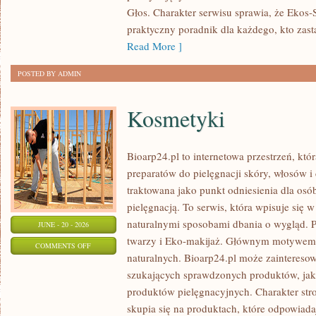
Głos. Charakter serwisu sprawia, że Ekos
praktyczny poradnik dla każdego, kto zasta
Read More ]
POSTED BY ADMIN
Kosmetyki
Bioarp24.pl to internetowa przestrzeń, któ
preparatów do pielęgnacji skóry, włosów i 
traktowana jako punkt odniesienia dla osób
pielęgnacją. To serwis, która wpisuje się 
naturalnymi sposobami dbania o wygląd. P
JUNE - 20 - 2026
twarzy i Eko-makijaż. Głównym motywem 
ON
COMMENTS OFF
naturalnych. Bioarp24.pl może zainteres
KOSMETYKI
szukających sprawdzonych produktów, jak 
produktów pielęgnacyjnych. Charakter str
skupia się na produktach, które odpowiad