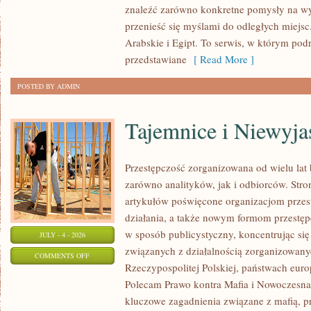
znaleźć zarówno konkretne pomysły na wyj
przenieść się myślami do odległych miejs
Arabskie i Egipt. To serwis, w którym podr
przedstawiane
[ Read More ]
POSTED BY ADMIN
Tajemnice i Niewyj
Przestępczość zorganizowana od wielu lat
zarówno analityków, jak i odbiorców. Str
artykułów poświęcone organizacjom przes
działania, a także nowym formom przestępc
w sposób publicystyczny, koncentrując się
JULY - 4 - 2026
związanych z działalnością zorganizowany
ON
COMMENTS OFF
Rzeczypospolitej Polskiej, państwach euro
TAJEMNICE
Polecam Prawo kontra Mafia i Nowoczesna 
I
kluczowe zagadnienia związane z mafią, p
NIEWYJAŚNIONE