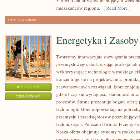
zarówno dla turystów planujących weekend
mieszkańców regionu,
[ Read More ]
POSTED BY ADMIN
Energetyka i Zasoby
Tworzymy innowacyjne rozwiązania przezn
przemysłowego, dostarczając profesjonaln
wykorzystujące technologię wysokiego ciś
koncentruje się na projektowaniu, produkc
zaawansowanych rozwiązań, które znajduj
JUNE - 30 - 2026
gdzie liczy się wydajność, staranność o
ON
COMMENTS OFF
procesów. Strona prezentuje bogatą ofertę
ENERGETYKA
technologii, które odpowiadają na potrzeb
I
przemysłu i przedsiębiorstw poszukujący
ZASOBY
technicznych. Polecam Historia Przemysłu 
Nasza oferta obejmuje systemy wysokociśn
opracowane z myślą o najbardziej wymaga