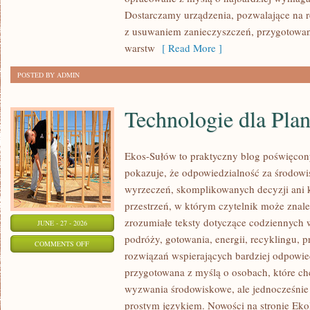
Dostarczamy urządzenia, pozwalające na r
z usuwaniem zanieczyszczeń, przygotowan
warstw
[ Read More ]
POSTED BY ADMIN
Technologie dla Plan
Ekos-Sułów to praktyczny blog poświęcon
pokazuje, że odpowiedzialność za środowi
wyrzeczeń, skomplikowanych decyzji ani 
przestrzeń, w którym czytelnik może znal
zrozumiałe teksty dotyczące codziennyc
JUNE - 27 - 2026
podróży, gotowania, energii, recyklingu, 
ON
COMMENTS OFF
rozwiązań wspierających bardziej odpowiedz
TECHNOLOGIE
przygotowana z myślą o osobach, które c
DLA
wyzwania środowiskowe, ale jednocześnie 
PLANETY
prostym językiem. Nowości na stronie Eko