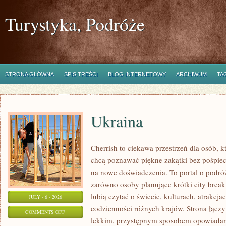
Turystyka, Podróże
STRONA GŁÓWNA
SPIS TREŚCI
BLOG INTERNETOWY
ARCHIWUM
TA
Ukraina
Cherrish to ciekawa przestrzeń dla osób, któ
chcą poznawać piękne zakątki bez pośpiech
na nowe doświadczenia. To portal o podró
zarówno osoby planujące krótki city break,
lubią czytać o świecie, kulturach, atrakcjac
JULY - 6 - 2026
codzienności różnych krajów. Strona łączy
ON
COMMENTS OFF
lekkim, przystępnym sposobem opowiadan
UKRAINA