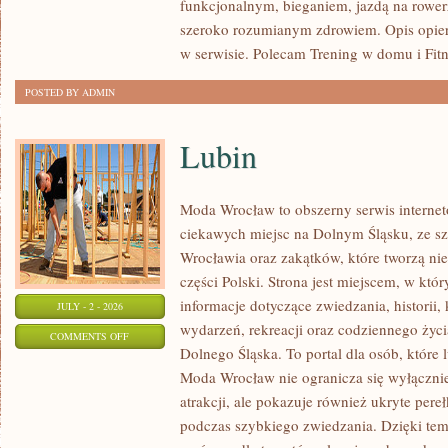
funkcjonalnym, bieganiem, jazdą na rowerz
szeroko rozumianym zdrowiem. Opis opier
w serwisie. Polecam Trening w domu i Fitn
POSTED BY ADMIN
Lubin
Moda Wrocław to obszerny serwis intern
ciekawych miejsc na Dolnym Śląsku, ze 
Wrocławia oraz zakątków, które tworzą nie
części Polski. Strona jest miejscem, w kt
informacje dotyczące zwiedzania, historii, 
JULY - 2 - 2026
wydarzeń, rekreacji oraz codziennego życi
ON
COMMENTS OFF
Dolnego Śląska. To portal dla osób, które 
LUBIN
Moda Wrocław nie ogranicza się wyłącznie
atrakcji, ale pokazuje również ukryte pere
podczas szybkiego zwiedzania. Dzięki te