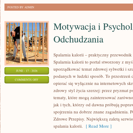
POSTED BY ADMIN
Motywacja i Psychol
Odchudzania
Spalarnia kalorii – praktyczny przewodnik
Spalarnia kalorii to portal stworzony z my
uporządkować temat zdrowej sylwetki i szu
JUNE - 17 - 2026
podanych w ludzki sposób. To przestrzeń d
ON
COMMENTS OFF
opierać się wyłącznie na internetowych skr
MOTYWACJA
zdrowy styl życia szerzej: przez pryzmat p
I
tematy, które mogą zainteresować zarówno
PSYCHOLOGIA
jak i tych, którzy od dawna próbują popra
ODCHUDZANIA
spojrzenia na dobrze znane zagadnienia. 
Zdrowe Przepisy. Największą zaletą serwisu
spalania kalorii.
[ Read More ]