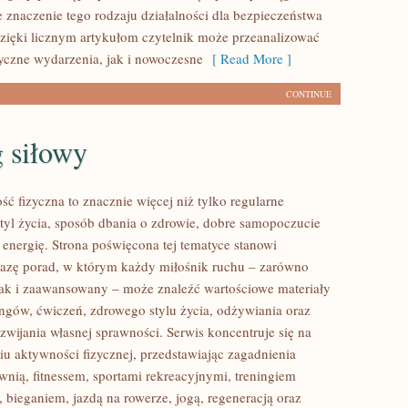
e znaczenie tego rodzaju działalności dla bezpieczeństwa
zięki licznym artykułom czytelnik może przeanalizować
yczne wydarzenia, jak i nowoczesne
[ Read More ]
CONTINUE
 siłowy
ść fizyczna to znacznie więcej niż tylko regularne
styl życia, sposób dbania o zdrowie, dobre samopoczucie
 energię. Strona poświęcona tej tematyce stanowi
azę porad, w którym każdy miłośnik ruchu – zarówno
jak i zaawansowany – może znaleźć wartościowe materiały
ingów, ćwiczeń, zdrowego stylu życia, odżywiania oraz
wijania własnej sprawności. Serwis koncentruje się na
u aktywności fizycznej, przedstawiając zagadnienia
wnią, fitnessem, sportami rekreacyjnymi, treningiem
 bieganiem, jazdą na rowerze, jogą, regeneracją oraz