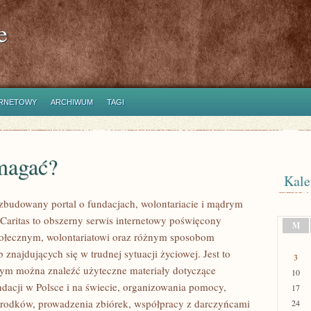
e
ERNETOWY
ARCHIWUM
TAGI
magać?
Kale
ozbudowany portal o fundacjach, wolontariacie i mądrym
aritas to obszerny serwis internetowy poświęcony
M
połecznym, wolontariatowi oraz różnym sposobom
 znajdujących się w trudnej sytuacji życiowej. Jest to
3
rym można znaleźć użyteczne materiały dotyczące
10
ndacji w Polsce i na świecie, organizowania pomocy,
17
rodków, prowadzenia zbiórek, współpracy z darczyńcami
24