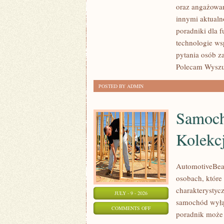
oraz angażowan
POMAGAĆ?
innymi aktualn
poradniki dla 
technologie ws
pytania osób z
Polecam Wyszuk
POSTED BY ADMIN
Samoch
Kolekc
AutomotiveBear
osobach, które 
charakterystycz
JULY - 9 - 2026
samochód wyłąc
ON
COMMENTS OFF
poradnik może 
SAMOCHODY