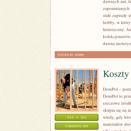
dawnych aut, l
ZABYTKOWE
zapomnianych 
–
stałe zapisały 
PORADNIKI
hobby, w którym
KOLEKCJONERA
historyczny. A
kolekcjonerów,
dawna motoryz
POSTED BY ADMIN
Koszty
DomPol – port
DomPol to prze
rzeczowe źródł
skupia się na n
wtedy, gdy kt
JULY - 8 - 2026
materiałów dre
ON
COMMENTS OFF