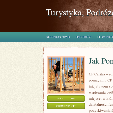
Turystyka, Podróż
STRONA GŁÓWNA
SPIS TREŚCI
BLOG INT
Jak Po
CP Caritas – r
pomaganiu CP C
inicjatywom s
wspierania osób
miejsce, w któ
JULY - 11 - 2026
działalności fu
ON
COMMENTS OFF
pozyskiwania ś
JAK