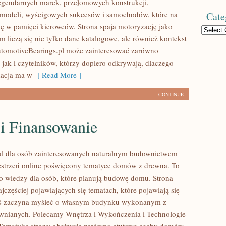
egendarnych marek, przełomowych konstrukcji,
modeli, wyścigowych sukcesów i samochodów, które na
Cate
się w pamięci kierowców. Strona spaja motoryzację jako
Categories
 liczą się nie tylko dane katalogowe, ale również kontekst
utomotiveBearings.pl może zainteresować zarówno
 jak i czytelników, którzy dopiero odkrywają, dlaczego
acja ma w
[ Read More ]
CONTINUE
 i Finansowanie
al dla osób zainteresowanych naturalnym budownictwem
strzeń online poświęcony tematyce domów z drewna. To
o wiedzy dla osób, które planują budowę domu. Strona
ajczęściej pojawiających się tematach, które pojawiają się
oś zaczyna myśleć o własnym budynku wykonanym z
wnianych. Polecamy Wnętrza i Wykończenia i Technologie