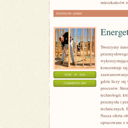
mieszkańców r
POSTED BY ADMIN
Energe
Tworzymy innow
przemysłowego,
wykorzystujące
koncentruje si
zaawansowanych
JUNE - 30 - 2026
gdzie liczy si
ON
COMMENTS OFF
procesów. Stro
ENERGETYKA
technologii, k
I
przemysłu i pr
ZASOBY
technicznych. 
Nasza oferta o
opracowane z m