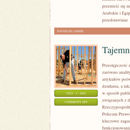
przenieść się 
Arabskie i Egip
przedstawiane
POSTED BY ADMIN
Tajemn
Przestępczość 
zarówno analit
artykułów pośw
działania, a t
w sposób publi
JULY - 4 - 2026
związanych z d
ON
COMMENTS OFF
Rzeczypospolite
TAJEMNICE
Polecam Prawo 
I
kluczowe zagad
NIEWYJAŚNIONE
funkcjonowania