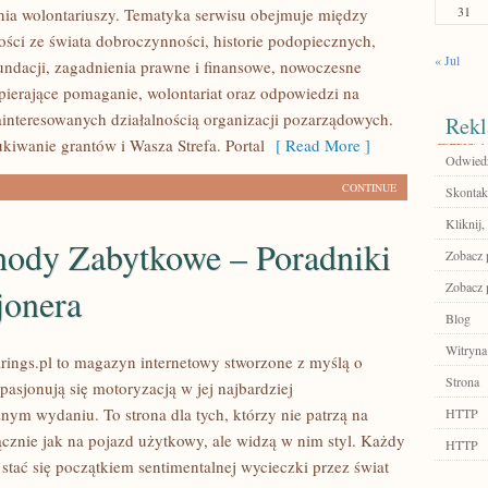
31
ia wolontariuszy. Tematyka serwisu obejmuje między
ości ze świata dobroczynności, historie podopiecznych,
« Jul
fundacji, zagadnienia prawne i finansowe, nowoczesne
pierające pomaganie, wolontariat oraz odpowiedzi na
ainteresowanych działalnością organizacji pozarządowych.
Rekl
iwanie grantów i Wasza Strefa. Portal
[ Read More ]
Odwiedź
CONTINUE
Skontakt
Kliknij,
ody Zabytkowe – Poradniki
Zobacz p
Zobacz p
jonera
Blog
Witryna
ings.pl to magazyn internetowy stworzone z myślą o
Strona
pasjonują się motoryzacją w jej najbardziej
nym wydaniu. To strona dla tych, którzy nie patrzą na
HTTP
znie jak na pojazd użytkowy, ale widzą w nim styl. Każdy
HTTP
stać się początkiem sentimentalnej wycieczki przez świat