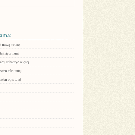
ama:
 naszą stronę
uj się z nami
 aby zobaczyć więcej
ełen tekst tutaj
ełen opis tutaj