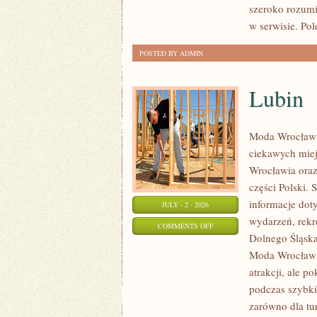
szeroko rozumi
w serwisie. Po
POSTED BY ADMIN
Lubin
Moda Wrocław 
ciekawych mie
Wrocławia oraz
części Polski.
informacje doty
JULY - 2 - 2026
wydarzeń, rekr
ON
COMMENTS OFF
Dolnego Śląska.
LUBIN
Moda Wrocław n
atrakcji, ale p
podczas szybki
zarówno dla tu