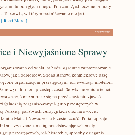
myślami do odległych miejsc. Polecam Zjednoczone Emiraty
t. To serwis, w którym podróżowanie nie jest
[ Read More ]
CONTINUE
ice i Niewyjaśnione Sprawy
zorganizowana od wielu lat budzi ogromne zainteresowanie
yków, jak i odbiorców. Strona stanowi kompleksowe bazę
ięcone organizacjom przestępczym, ich ewolucji, modelom
akże nowym formom przestępczości. Serwis prezentuje temat
cystyczny, koncentrując się na przedstawieniu zjawisk
ziałalnością zorganizowanych grup przestępczych w
j Polskiej, państwach europejskich oraz na świecie.
kontra Mafia i Nowoczesna Przestępczość. Portal opisuje
nienia związane z mafią, przedstawiając schematy
 grup przestępczych, ich hierarchię, sposoby osiągania