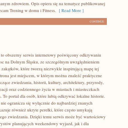
anym zdrowiem. Opis opiera się na tematyce publikowanej
lecam Trening w domu i Fitness.
[ Read More ]
CONTINUE
to obszerny serwis internetowy poświęcony odkrywaniu
jsc na Dolnym Śląsku, ze szczególnym uwzględnieniem
 zakątków, które tworzą niezwykle inspirującą mapę tej
 Strona jest miejscem, w którym można znaleźć praktyczne
czące zwiedzania, historii, kultury, architektury, przyrody,
eacji oraz codziennego życia w miastach i miasteczkach
 To portal dla osób, które lubią odkrywać lokalne historie.
ie ogranicza się wyłącznie do najbardziej znanych
okazuje również ukryte perełki, które często umykają
ego zwiedzania. Dzięki temu serwis może być wartościowy
rystów planujących weekendowy wyjazd, jak i dla