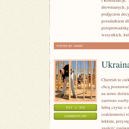
i Konstrukcje
KOSZTY
drewnianych, ja
I
podjęciem dec
FINANSOWANIE
poradnikiem dla
przeprowadzkę 
wszystkich, kt
POSTED BY ADMIN
Ukrain
Cherrish to cie
chcą poznawać 
na nowe doświa
zarówno osoby p
lubią czytać o 
JULY - 6 - 2026
codzienności r
ON
COMMENTS OFF
lekkim, przys
UKRAINA
znaleźć zarówn