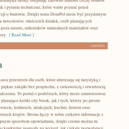
. Tematyka strony obejmuje zarówno atutowe cechy domów
k i pytania techniczne, które warto poznać przed
yzji o budowie. Dzięki temu DomPol może być przydatnym
 inwestorów, właścicieli działek, osób planujących
poza miasto, miłośników naturalnych materiałów oraz
órzy
[ Read More ]
CONTINUE
a
kawa przestrzeń dla osób, które interesują się turystyką i
piękne zakątki bez pośpiechu, z ciekawością i otwartością
dczenia. To portal o podróżach, który może zainteresować
lanujące krótki city break, jak i tych, którzy po prostu
świecie, kulturach, atrakcjach, kuchni, historii oraz
óżnych krajów. Strona łączy w sobie ciekawe informacje z
tępnym sposobem opowiadania, dzięki czemu można tu
o konkretne pomysły na wyjazd, jak i teksty pozwalające