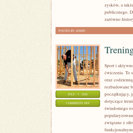
SPRAWY
zysków, a takż
publicznego. D
zarówno histor
POSTED BY ADMIN
Trening
Sport i aktywno
ćwiczenia. To 
oraz codzienną
rozbudowane b
początkujący, 
JULY - 3 - 2026
dotyczące tren
ON
COMMENTS OFF
świadomego roz
TRENING
popularyzowani
SIŁOWY
związane z siło
funkcjonalnym,