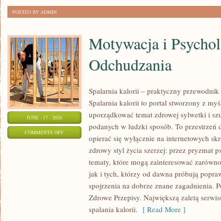
POSTED BY ADMIN
Motywacja i Psychol
Odchudzania
Spalarnia kalorii – praktyczny przewodnik
Spalarnia kalorii to portal stworzony z my
uporządkować temat zdrowej sylwetki i szu
JUNE - 17 - 2026
podanych w ludzki sposób. To przestrzeń d
ON
COMMENTS OFF
opierać się wyłącznie na internetowych skr
MOTYWACJA
zdrowy styl życia szerzej: przez pryzmat p
I
tematy, które mogą zainteresować zarówno
PSYCHOLOGIA
jak i tych, którzy od dawna próbują popra
ODCHUDZANIA
spojrzenia na dobrze znane zagadnienia. 
Zdrowe Przepisy. Największą zaletą serwisu
spalania kalorii.
[ Read More ]