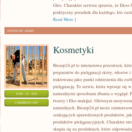
Głos. Charakter serwisu sprawia, że Ekos
praktyczny poradnik dla każdego, kto zasta
Read More ]
POSTED BY ADMIN
Kosmetyki
Bioarp24.pl to internetowa przestrzeń, któ
preparatów do pielęgnacji skóry, włosów i 
traktowana jako punkt odniesienia dla osób
pielęgnacją. To serwis, która wpisuje się 
naturalnymi sposobami dbania o wygląd. P
JUNE - 20 - 2026
twarzy i Eko-makijaż. Głównym motywem 
ON
COMMENTS OFF
naturalnych. Bioarp24.pl może zainteres
KOSMETYKI
szukających sprawdzonych produktów, jak 
produktów pielęgnacyjnych. Charakter str
skupia się na produktach, które odpowiad