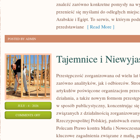
znaleźć zarówno konkretne pomysły na wyj
przenieść się myślami do odległych miejs
Arabskie i Egipt. To serwis, w którym podr
przedstawiane
[ Read More ]
POSTED BY ADMIN
Tajemnice i Niewyj
Przestępczość zorganizowana od wielu lat
zarówno analityków, jak i odbiorców. Str
artykułów poświęcone organizacjom przes
działania, a także nowym formom przestępc
w sposób publicystyczny, koncentrując się
JULY - 4 - 2026
związanych z działalnością zorganizowany
ON
COMMENTS OFF
Rzeczypospolitej Polskiej, państwach euro
TAJEMNICE
Polecam Prawo kontra Mafia i Nowoczesna 
I
kluczowe zagadnienia związane z mafią, p
NIEWYJAŚNIONE