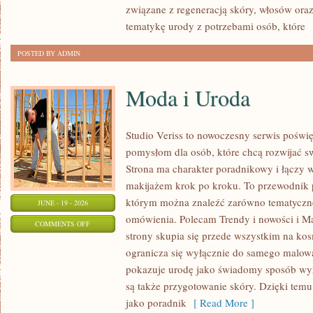
związane z regeneracją skóry, włosów oraz 
tematykę urody z potrzebami osób, które
[
POSTED BY ADMIN
Moda i Uroda
Studio Veriss to nowoczesny serwis pośw
pomysłom dla osób, które chcą rozwijać s
Strona ma charakter poradnikowy i łączy 
makijażem krok po kroku. To przewodnik
którym można znaleźć zarówno tematyczne 
JUNE - 19 - 2026
omówienia. Polecam Trendy i nowości i M
ON
COMMENTS OFF
strony skupia się przede wszystkim na ko
MODA
ogranicza się wyłącznie do samego malowa
I
pokazuje urodę jako świadomy sposób wyr
URODA
są także przygotowanie skóry. Dzięki tem
jako poradnik
[ Read More ]