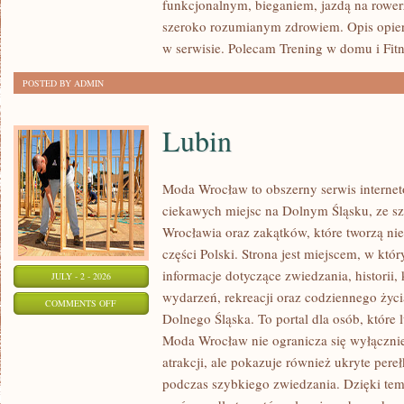
funkcjonalnym, bieganiem, jazdą na rowerz
szeroko rozumianym zdrowiem. Opis opier
w serwisie. Polecam Trening w domu i Fitn
POSTED BY ADMIN
Lubin
Moda Wrocław to obszerny serwis intern
ciekawych miejsc na Dolnym Śląsku, ze 
Wrocławia oraz zakątków, które tworzą nie
części Polski. Strona jest miejscem, w kt
informacje dotyczące zwiedzania, historii, 
JULY - 2 - 2026
wydarzeń, rekreacji oraz codziennego życi
ON
COMMENTS OFF
Dolnego Śląska. To portal dla osób, które 
LUBIN
Moda Wrocław nie ogranicza się wyłącznie
atrakcji, ale pokazuje również ukryte pere
podczas szybkiego zwiedzania. Dzięki te