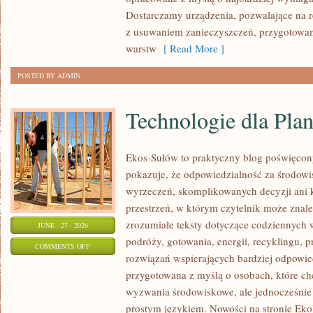
Dostarczamy urządzenia, pozwalające na r
z usuwaniem zanieczyszczeń, przygotowan
warstw
[ Read More ]
POSTED BY ADMIN
Technologie dla Plan
Ekos-Sułów to praktyczny blog poświęcon
pokazuje, że odpowiedzialność za środowi
wyrzeczeń, skomplikowanych decyzji ani 
przestrzeń, w którym czytelnik może znal
zrozumiałe teksty dotyczące codziennyc
JUNE - 27 - 2026
podróży, gotowania, energii, recyklingu, 
ON
COMMENTS OFF
rozwiązań wspierających bardziej odpowiedz
TECHNOLOGIE
przygotowana z myślą o osobach, które c
DLA
wyzwania środowiskowe, ale jednocześnie 
PLANETY
prostym językiem. Nowości na stronie Eko