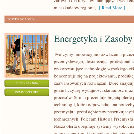
zarówno dla turystów planujących weekend
mieszkańców regionu,
[ Read More ]
POSTED BY ADMIN
Energetyka i Zasoby
Tworzymy innowacyjne rozwiązania przezn
przemysłowego, dostarczając profesjonaln
wykorzystujące technologię wysokiego ciś
koncentruje się na projektowaniu, produkc
zaawansowanych rozwiązań, które znajduj
JUNE - 30 - 2026
gdzie liczy się wydajność, staranność o
ON
COMMENTS OFF
procesów. Strona prezentuje bogatą ofertę
ENERGETYKA
technologii, które odpowiadają na potrzeb
I
przemysłu i przedsiębiorstw poszukujący
ZASOBY
technicznych. Polecam Historia Przemysłu 
Nasza oferta obejmuje systemy wysokociśn
opracowane z myślą o najbardziej wymaga