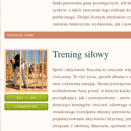
funkcjonowania grup przestępczych, ich hi
SPRAWY
zysków, a także znaczenie tego rodzaju dz
publicznego. Dzięki licznym artykułom cz
zarówno historyczne wydarzenia, jak i no
POSTED BY ADMIN
Trening siłowy
Sport i aktywność fizyczna to znacznie wię
ćwiczenia. To styl życia, sposób dbania o
oraz codzienną energię. Strona poświęcona
rozbudowane bazę porad, w którym każdy
początkujący, jak i zaawansowany – może 
JULY - 3 - 2026
dotyczące treningów, ćwiczeń, zdrowego st
ON
COMMENTS OFF
świadomego rozwijania własnej sprawności
TRENING
popularyzowaniu aktywności fizycznej, pr
SIŁOWY
związane z siłownią, fitnessem, sportami r