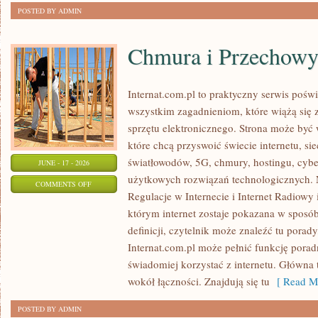
POSTED BY ADMIN
Chmura i Przechow
Internat.com.pl to praktyczny serwis pośw
wszystkim zagadnieniom, które wiążą się
sprzętu elektronicznego. Strona może by
które chcą przyswoić świecie internetu, s
światłowodów, 5G, chmury, hostingu, cyb
JUNE - 17 - 2026
użytkowych rozwiązań technologicznych. N
ON
COMMENTS OFF
Regulacje w Internecie i Internet Radiowy i
CHMURA
którym internet zostaje pokazana w sposó
I
definicji, czytelnik może znaleźć tu porad
PRZECHOWYWANIE
Internat.com.pl może pełnić funkcję porad
DANYCH
świadomiej korzystać z internetu. Główna 
wokół łączności. Znajdują się tu
[ Read Mo
POSTED BY ADMIN