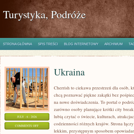
Turystyka, Podróże
STRONA GŁÓWNA
SPIS TREŚCI
BLOG INTERNETOWY
ARCHIWUM
TA
Ukraina
Cherrish to ciekawa przestrzeń dla osób, któ
chcą poznawać piękne zakątki bez pośpiech
na nowe doświadczenia. To portal o podró
zarówno osoby planujące krótki city break,
lubią czytać o świecie, kulturach, atrakcjac
JULY - 6 - 2026
codzienności różnych krajów. Strona łączy
ON
COMMENTS OFF
lekkim, przystępnym sposobem opowiadan
UKRAINA