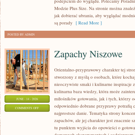
podejściem do wyglądu. Polecamy Poradni
MODZIE
Modzie Plus Size. Na stronie można znaleź
PLUS
jak dobierać ubrania, aby wyglądać modn
SIZE
są porady
[ Read More ]
POSTED BY ADMIN
Zapachy Niszowe
Orientalno-przyprawowy charakter tej stron
stworzony z myślą o osobach, które kocha
nieoczywiste smaki i kulinarne inspiracje 
kulinarna baza wiedzy, która może zainte
miłośników gotowania, jak i tych, którzy 
JUNE - 14 - 2026
odpowiednio dobrane przyprawy potrafią 
ON
COMMENTS OFF
najprostsze danie. Tematyka strony koncen
ZAPACHY
zapachów, ale jej charakter jest znacznie 
NISZOWE
tu punktem wyjścia do opowieści o gotowani
domowych eksperymentach i codziennym 