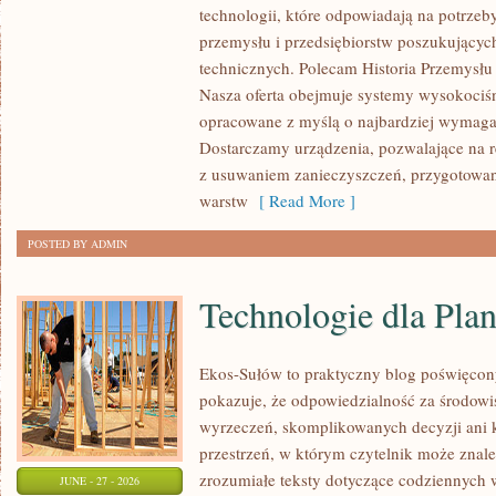
technologii, które odpowiadają na potrzeb
I
przemysłu i przedsiębiorstw poszukujący
ZASOBY
technicznych. Polecam Historia Przemysłu 
Nasza oferta obejmuje systemy wysokociśn
opracowane z myślą o najbardziej wymaga
Dostarczamy urządzenia, pozwalające na r
z usuwaniem zanieczyszczeń, przygotowan
warstw
[ Read More ]
POSTED BY ADMIN
Technologie dla Plan
Ekos-Sułów to praktyczny blog poświęcon
pokazuje, że odpowiedzialność za środowi
wyrzeczeń, skomplikowanych decyzji ani 
przestrzeń, w którym czytelnik może znal
zrozumiałe teksty dotyczące codziennyc
JUNE - 27 - 2026