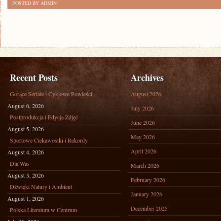
POSTED BY ADMIN
Recent Posts
Archives
Gorące Seriale i Cyklowe Powieści
August 2026
August 6, 2026
July 2026
Postprodukcja i Edycja Zdjęć
June 2026
August 5, 2026
May 2026
Sportowe Ciekawostki i Rekordy
April 2026
August 4, 2026
Dla Was
March 2026
August 3, 2026
February 2026
Dźwięki Natury i Ambient
January 2026
August 1, 2026
December 2025
Polska Literatura w Centrum