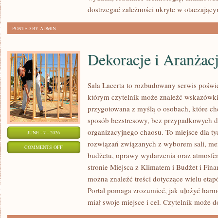
dostrzegać zależności ukryte w otaczający
POSTED BY ADMIN
Dekoracje i Aranżac
Sala Lacerta to rozbudowany serwis poświ
którym czytelnik może znaleźć wskazówki 
przygotowana z myślą o osobach, które c
sposób bezstresowy, bez przypadkowych de
organizacyjnego chaosu. To miejsce dla ty
JUNE - 7 - 2026
rozwiązań związanych z wyborem sali, menu
ON
COMMENTS OFF
budżetu, oprawy wydarzenia oraz atmosfer
DEKORACJE
stronie Miejsca z Klimatem i Budżet i Fina
I
można znaleźć treści dotyczące wielu eta
ARANŻACJE
Portal pomaga zrozumieć, jak ułożyć har
miał swoje miejsce i cel. Czytelnik może 