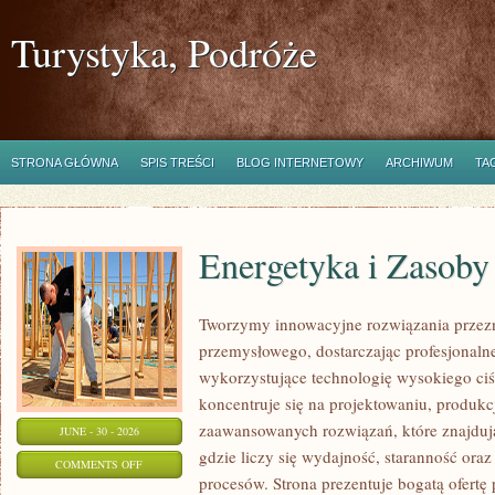
Turystyka, Podróże
STRONA GŁÓWNA
SPIS TREŚCI
BLOG INTERNETOWY
ARCHIWUM
TA
Energetyka i Zasoby
Tworzymy innowacyjne rozwiązania przezn
przemysłowego, dostarczając profesjonaln
wykorzystujące technologię wysokiego ciś
koncentruje się na projektowaniu, produkc
zaawansowanych rozwiązań, które znajduj
JUNE - 30 - 2026
gdzie liczy się wydajność, staranność o
ON
COMMENTS OFF
procesów. Strona prezentuje bogatą ofertę
ENERGETYKA