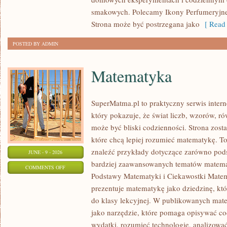
smakowych. Polecamy Ikony Perfumeryjne 
Strona może być postrzegana jako
[ Read 
POSTED BY ADMIN
Matematyka
SuperMatma.pl to praktyczny serwis inte
który pokazuje, że świat liczb, wzorów, r
może być bliski codzienności. Strona zost
które chcą lepiej rozumieć matematykę. T
znaleźć przykłady dotyczące zarówno pod
JUNE - 9 - 2026
bardziej zaawansowanych tematów matema
ON
COMMENTS OFF
Podstawy Matematyki i Ciekawostki Mate
MATEMATYKA
prezentuje matematykę jako dziedzinę, któ
do klasy lekcyjnej. W publikowanych mate
jako narzędzie, które pomaga opisywać co
wydatki, rozumieć technologię, analizowa