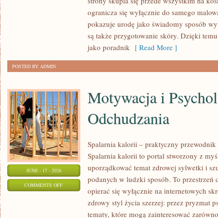
strony skupia się przede wszystkim na ko
MODA
ogranicza się wyłącznie do samego malowa
I
pokazuje urodę jako świadomy sposób wyr
URODA
są także przygotowanie skóry. Dzięki tem
jako poradnik
[ Read More ]
POSTED BY ADMIN
Motywacja i Psychol
Odchudzania
Spalarnia kalorii – praktyczny przewodnik
Spalarnia kalorii to portal stworzony z my
uporządkować temat zdrowej sylwetki i szu
JUNE - 17 - 2026
podanych w ludzki sposób. To przestrzeń d
ON
COMMENTS OFF
opierać się wyłącznie na internetowych skr
MOTYWACJA
zdrowy styl życia szerzej: przez pryzmat p
I
tematy, które mogą zainteresować zarówno