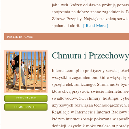
PSYCHOLOGIA
jak i tych, którzy od dawna próbują popra
ODCHUDZANIA
spojrzenia na dobrze znane zagadnienia. 
Zdrowe Przepisy. Największą zaletą serwisu
spalania kalorii.
[ Read More ]
POSTED BY ADMIN
Chmura i Przechow
Internat.com.pl to praktyczny serwis pośw
wszystkim zagadnieniom, które wiążą się
sprzętu elektronicznego. Strona może by
które chcą przyswoić świecie internetu, s
światłowodów, 5G, chmury, hostingu, cyb
JUNE - 17 - 2026
użytkowych rozwiązań technologicznych. N
ON
COMMENTS OFF
Regulacje w Internecie i Internet Radiowy i
CHMURA
którym internet zostaje pokazana w sposó
I
definicji, czytelnik może znaleźć tu porad
PRZECHOWYWANIE