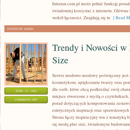
Internat.com.pl może pełnić funkcję porad
DANYCH
świadomiej korzystać z internetu. Główna 
wokół łączności. Znajdują się tu
[ Read Mo
POSTED BY ADMIN
Trendy i Nowości w
Size
Serwis modowo-urodowy poświęcony jest m
kosmetykom, upiększaniu twarzy oraz po
dla osób, które chcą podkreślać swój chara
JUNE - 15 - 2026
miejsce stworzone z myślą o czytelnikach,
ON
COMMENTS OFF
porad dotyczących komponowania zestawów
TRENDY
estetycznych inspiracji oraz sprawdzonyc
I
Strona łączy inspiracyjny ton z tematyką b
NOWOŚCI
się modą plus size, świadomym budowani
W