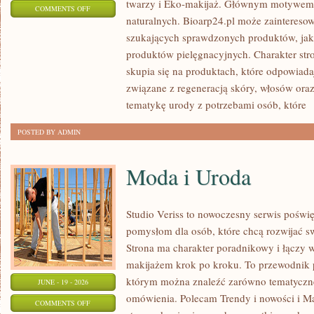
twarzy i Eko-makijaż. Głównym motywem 
ON
COMMENTS OFF
naturalnych. Bioarp24.pl może zainteres
KOSMETYKI
szukających sprawdzonych produktów, jak 
produktów pielęgnacyjnych. Charakter str
skupia się na produktach, które odpowiad
związane z regeneracją skóry, włosów oraz 
tematykę urody z potrzebami osób, które
[
POSTED BY ADMIN
Moda i Uroda
Studio Veriss to nowoczesny serwis pośw
pomysłom dla osób, które chcą rozwijać s
Strona ma charakter poradnikowy i łączy 
makijażem krok po kroku. To przewodnik
którym można znaleźć zarówno tematyczne 
JUNE - 19 - 2026
omówienia. Polecam Trendy i nowości i M
ON
COMMENTS OFF