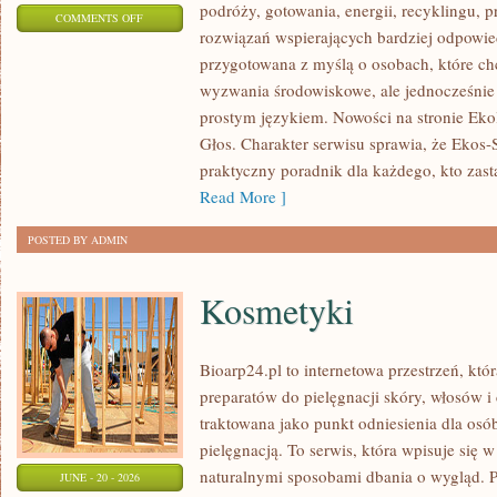
podróży, gotowania, energii, recyklingu, 
ON
COMMENTS OFF
rozwiązań wspierających bardziej odpowiedz
TECHNOLOGIE
przygotowana z myślą o osobach, które c
DLA
wyzwania środowiskowe, ale jednocześnie 
PLANETY
prostym językiem. Nowości na stronie Eko
Głos. Charakter serwisu sprawia, że Ekos
praktyczny poradnik dla każdego, kto zasta
Read More ]
POSTED BY ADMIN
Kosmetyki
Bioarp24.pl to internetowa przestrzeń, któ
preparatów do pielęgnacji skóry, włosów i 
traktowana jako punkt odniesienia dla osób
pielęgnacją. To serwis, która wpisuje się 
naturalnymi sposobami dbania o wygląd. P
JUNE - 20 - 2026