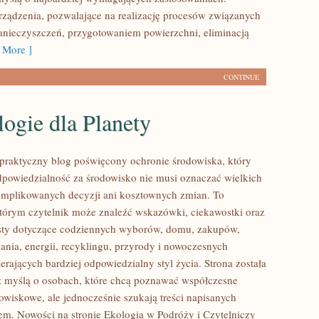
ządzenia, pozwalające na realizację procesów związanych
nieczyszczeń, przygotowaniem powierzchni, eliminacją
 More ]
CONTINUE
ogie dla Planety
praktyczny blog poświęcony ochronie środowiska, który
dpowiedzialność za środowisko nie musi oznaczać wielkich
mplikowanych decyzji ani kosztownych zmian. To
którym czytelnik może znaleźć wskazówki, ciekawostki oraz
ksty dotyczące codziennych wyborów, domu, zakupów,
ania, energii, recyklingu, przyrody i nowoczesnych
rających bardziej odpowiedzialny styl życia. Strona została
 myślą o osobach, które chcą poznawać współczesne
wiskowe, ale jednocześnie szukają treści napisanych
em. Nowości na stronie Ekologia w Podróży i Czytelniczy