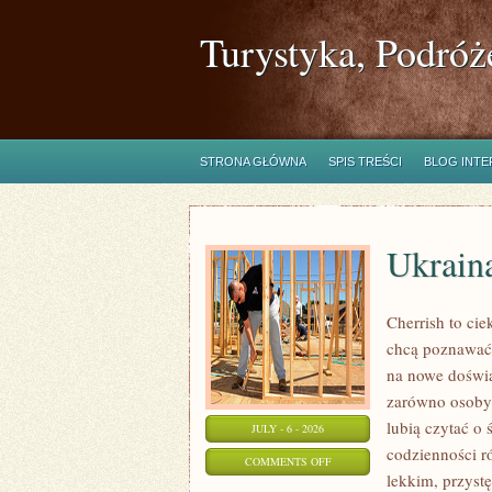
Turystyka, Podróż
STRONA GŁÓWNA
SPIS TREŚCI
BLOG INT
Ukrain
Cherrish to cie
chcą poznawać 
na nowe doświa
zarówno osoby p
lubią czytać o 
JULY - 6 - 2026
codzienności r
ON
COMMENTS OFF
lekkim, przys
UKRAINA