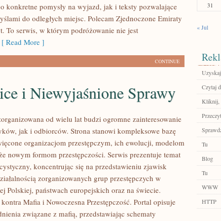
31
o konkretne pomysły na wyjazd, jak i teksty pozwalające
myślami do odległych miejsc. Polecam Zjednoczone Emiraty
« Jul
t. To serwis, w którym podróżowanie nie jest
[ Read More ]
Rekl
CONTINUE
Uzyskaj
ice i Niewyjaśnione Sprawy
Czytaj d
Kliknij
Przeczyt
zorganizowana od wielu lat budzi ogromne zainteresowanie
yków, jak i odbiorców. Strona stanowi kompleksowe bazę
Sprawdź
ięcone organizacjom przestępczym, ich ewolucji, modelom
Tu
akże nowym formom przestępczości. Serwis prezentuje temat
Blog
cystyczny, koncentrując się na przedstawieniu zjawisk
Tu
ziałalnością zorganizowanych grup przestępczych w
WWW
j Polskiej, państwach europejskich oraz na świecie.
kontra Mafia i Nowoczesna Przestępczość. Portal opisuje
HTTP
nienia związane z mafią, przedstawiając schematy