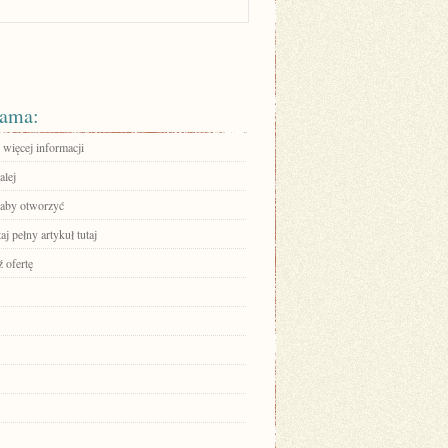
ama:
 więcej informacji
alej
, aby otworzyć
aj pełny artykuł tutaj
 ofertę