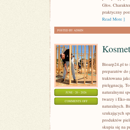
Głos. Charakte
praktyczny pora
Read More ]
POSTED BY ADMIN
Kosmet
Bioarp24.pl to 
preparatów do p
traktowana jako
pielęgnacją. To
naturalnymi sp
JUNE - 20 - 2026
twarzy i Eko-
ON
COMMENTS OFF
naturalnych. B
KOSMETYKI
szukających sp
produktów piel
skupia się na 