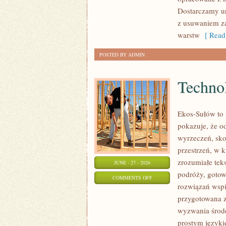
Dostarczamy ur
z usuwaniem za
warstw
[ Read
POSTED BY ADMIN
Technol
Ekos-Sułów to 
pokazuje, że o
wyrzeczeń, sko
przestrzeń, w 
zrozumiałe te
JUNE - 27 - 2026
podróży, gotow
ON
COMMENTS OFF
rozwiązań wspie
TECHNOLOGIE
przygotowana z
DLA
wyzwania środo
PLANETY
prostym języki