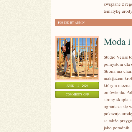
związane z rege
tematykę urody
POSTED BY ADMIN
Moda i
Studio Veriss 
pomysłom dla o
Strona ma char
makijażem kro
którym można z
JUNE - 19 - 2026
omówienia. Pol
ON
COMMENTS OFF
strony skupia 
MODA
ogranicza się 
I
pokazuje urodę
URODA
są także przyg
jako poradnik
[