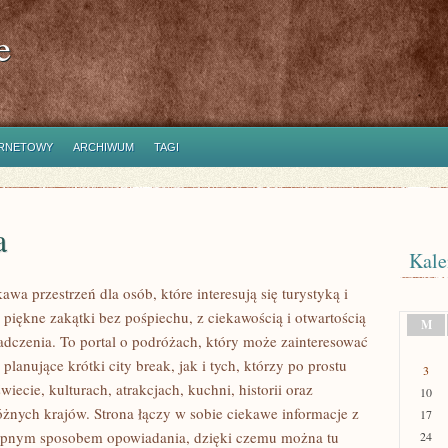
e
ERNETOWY
ARCHIWUM
TAGI
a
Kale
kawa przestrzeń dla osób, które interesują się turystyką i
piękne zakątki bez pośpiechu, z ciekawością i otwartością
M
dczenia. To portal o podróżach, który może zainteresować
lanujące krótki city break, jak i tych, którzy po prostu
3
świecie, kulturach, atrakcjach, kuchni, historii oraz
10
óżnych krajów. Strona łączy w sobie ciekawe informacje z
17
tępnym sposobem opowiadania, dzięki czemu można tu
24