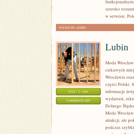
funkcjonalnym,
szeroko rozumi
w serwisie. Po
POSTED BY ADMIN
Lubin
Moda Wrocław 
ciekawych mie
Wrocławia oraz
części Polski.
informacje doty
JULY - 2 - 2026
wydarzeń, rekr
ON
COMMENTS OFF
Dolnego Śląska.
LUBIN
Moda Wrocław n
atrakcji, ale p
podczas szybki