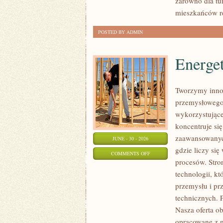
zarówno dla tu
mieszkańców r
POSTED BY ADMIN
Energe
Tworzymy innow
przemysłowego,
wykorzystujące
koncentruje si
zaawansowanych
JUNE - 30 - 2026
gdzie liczy si
ON
COMMENTS OFF
procesów. Stro
ENERGETYKA
technologii, k
I
przemysłu i pr
ZASOBY
technicznych. 
Nasza oferta o
opracowane z m