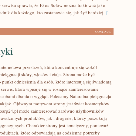
r serwisu sprawia, że Ekos-Sułów można traktować jako
dnik dla każdego, kto zastanawia się, jak żyć bardziej
[
CONTINUE
yki
internetowa przestrzeń, która koncentruje się wokół
ielęgnacji skóry, włosów i ciała. Strona może być
 punkt odniesienia dla osób, które interesują się świadomą
 serwis, która wpisuje się w rosnące zainteresowanie
osobami dbania o wygląd. Polecamy Naturalna pielęgnacja
makijaż. Głównym motywem strony jest świat kosmetyków
ioarp24.pl może zainteresować zarówno użytkowników
rawdzonych produktów, jak i drogerie, którzy poszukują
ęgnacyjnych. Charakter strony jest tematyczny, ponieważ
produktach, które odpowiadają na codzienne potrzeby