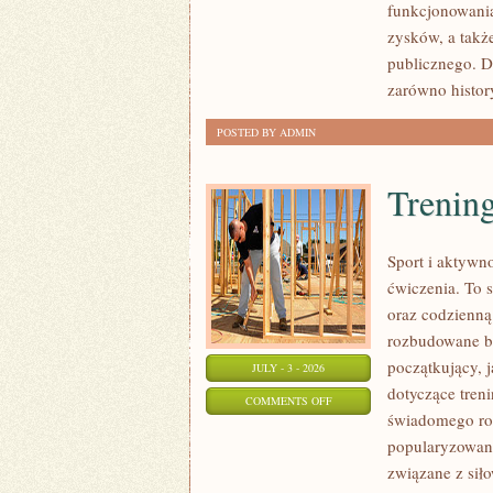
funkcjonowania
SPRAWY
zysków, a takż
publicznego. D
zarówno histor
POSTED BY ADMIN
Trening
Sport i aktywno
ćwiczenia. To 
oraz codzienną
rozbudowane b
początkujący, 
JULY - 3 - 2026
dotyczące tren
ON
COMMENTS OFF
świadomego roz
TRENING
popularyzowani
SIŁOWY
związane z siło