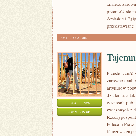
znaleźć zarówn
przenieść się 
Arabskie i Egip
przedstawiane
POSTED BY ADMIN
Tajemn
Przestępczość 
zarówno analit
artykułów pośw
działania, a t
w sposób publi
JULY - 4 - 2026
związanych z d
ON
COMMENTS OFF
Rzeczypospolite
TAJEMNICE
Polecam Prawo 
I
kluczowe zagad
NIEWYJAŚNIONE