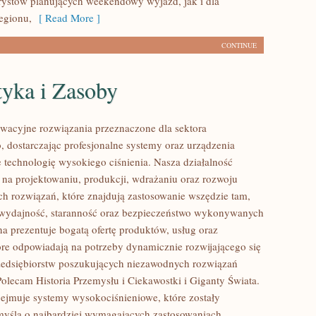
rystów planujących weekendowy wyjazd, jak i dla
egionu,
[ Read More ]
CONTINUE
tyka i Zasoby
acyjne rozwiązania przeznaczone dla sektora
 dostarczając profesjonalne systemy oraz urządzenia
 technologię wysokiego ciśnienia. Nasza działalność
ę na projektowaniu, produkcji, wdrażaniu oraz rozwoju
 rozwiązań, które znajdują zastosowanie wszędzie tam,
ę wydajność, staranność oraz bezpieczeństwo wykonywanych
na prezentuje bogatą ofertę produktów, usług oraz
tóre odpowiadają na potrzeby dynamicznie rozwijającego się
zedsiębiorstw poszukujących niezawodnych rozwiązań
Polecam Historia Przemysłu i Ciekawostki i Giganty Świata.
bejmuje systemy wysokociśnieniowe, które zostały
yślą o najbardziej wymagających zastosowaniach.