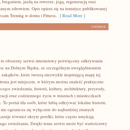
 bieganiem, jazdą na rowerze, jogą, regeneracją oraz
anym zdrowiem. Opis opiera się na tematyce publikowanej
lecam Trening w domu i Fitness.
[ Read More ]
CONTINUE
to obszerny serwis internetowy poświęcony odkrywaniu
jsc na Dolnym Śląsku, ze szczególnym uwzględnieniem
 zakątków, które tworzą niezwykle inspirującą mapę tej
 Strona jest miejscem, w którym można znaleźć praktyczne
czące zwiedzania, historii, kultury, architektury, przyrody,
eacji oraz codziennego życia w miastach i miasteczkach
 To portal dla osób, które lubią odkrywać lokalne historie.
ie ogranicza się wyłącznie do najbardziej znanych
okazuje również ukryte perełki, które często umykają
ego zwiedzania. Dzięki temu serwis może być wartościowy