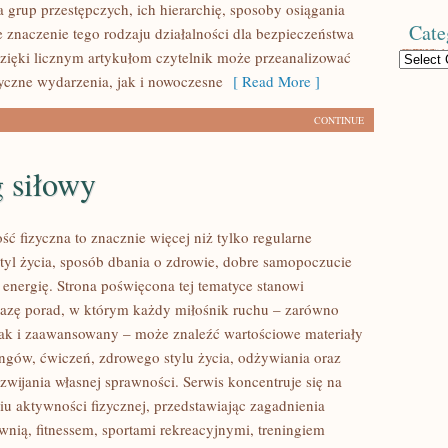
 grup przestępczych, ich hierarchię, sposoby osiągania
Cate
e znaczenie tego rodzaju działalności dla bezpieczeństwa
zięki licznym artykułom czytelnik może przeanalizować
Categories
yczne wydarzenia, jak i nowoczesne
[ Read More ]
CONTINUE
 siłowy
ść fizyczna to znacznie więcej niż tylko regularne
styl życia, sposób dbania o zdrowie, dobre samopoczucie
 energię. Strona poświęcona tej tematyce stanowi
azę porad, w którym każdy miłośnik ruchu – zarówno
jak i zaawansowany – może znaleźć wartościowe materiały
ingów, ćwiczeń, zdrowego stylu życia, odżywiania oraz
wijania własnej sprawności. Serwis koncentruje się na
u aktywności fizycznej, przedstawiając zagadnienia
wnią, fitnessem, sportami rekreacyjnymi, treningiem