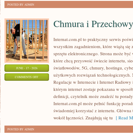
POSTED BY ADMIN
Chmura i Przechow
Internat.com.pl to praktyczny serwis pośw
wszystkim zagadnieniom, które wiążą się
sprzętu elektronicznego. Strona może by
które chcą przyswoić świecie internetu, s
światłowodów, 5G, chmury, hostingu, cyb
JUNE - 17 - 2026
użytkowych rozwiązań technologicznych. N
ON
COMMENTS OFF
Regulacje w Internecie i Internet Radiowy i
CHMURA
którym internet zostaje pokazana w sposó
I
definicji, czytelnik może znaleźć tu porad
PRZECHOWYWANIE
Internat.com.pl może pełnić funkcję porad
DANYCH
świadomiej korzystać z internetu. Główna 
wokół łączności. Znajdują się tu
[ Read Mo
POSTED BY ADMIN