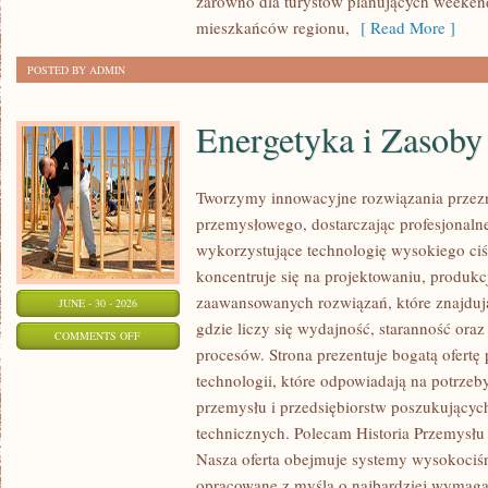
zarówno dla turystów planujących weekend
mieszkańców regionu,
[ Read More ]
POSTED BY ADMIN
Energetyka i Zasoby
Tworzymy innowacyjne rozwiązania przezn
przemysłowego, dostarczając profesjonaln
wykorzystujące technologię wysokiego ciś
koncentruje się na projektowaniu, produkc
zaawansowanych rozwiązań, które znajduj
JUNE - 30 - 2026
gdzie liczy się wydajność, staranność o
ON
COMMENTS OFF
procesów. Strona prezentuje bogatą ofertę
ENERGETYKA
technologii, które odpowiadają na potrzeb
I
przemysłu i przedsiębiorstw poszukujący
ZASOBY
technicznych. Polecam Historia Przemysłu 
Nasza oferta obejmuje systemy wysokociśn
opracowane z myślą o najbardziej wymaga