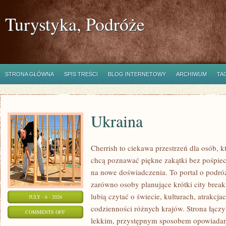
Turystyka, Podróże
STRONA GŁÓWNA
SPIS TREŚCI
BLOG INTERNETOWY
ARCHIWUM
TA
Ukraina
Cherrish to ciekawa przestrzeń dla osób, któ
chcą poznawać piękne zakątki bez pośpiech
na nowe doświadczenia. To portal o podró
zarówno osoby planujące krótki city break,
lubią czytać o świecie, kulturach, atrakcjac
JULY - 6 - 2026
codzienności różnych krajów. Strona łączy
ON
COMMENTS OFF
lekkim, przystępnym sposobem opowiadan
UKRAINA