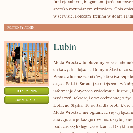
funkcjonalnym, bieganiem, jazdą na rowerz
szeroko rozumianym zdrowiem. Opis opier
w serwisie. Polecam Trening w domu i Fitn
POSTED BY ADMIN
Lubin
Moda Wrocław to obszerny serwis intern
ciekawych miejsc na Dolnym Śląsku, ze 
Wrocławia oraz zakątków, które tworzą nie
części Polski. Strona jest miejscem, w kt
informacje dotyczące zwiedzania, historii, 
JULY - 2 - 2026
wydarzeń, rekreacji oraz codziennego życi
ON
COMMENTS OFF
Dolnego Śląska. To portal dla osób, które 
LUBIN
Moda Wrocław nie ogranicza się wyłącznie
atrakcji, ale pokazuje również ukryte pere
podczas szybkiego zwiedzania. Dzięki te