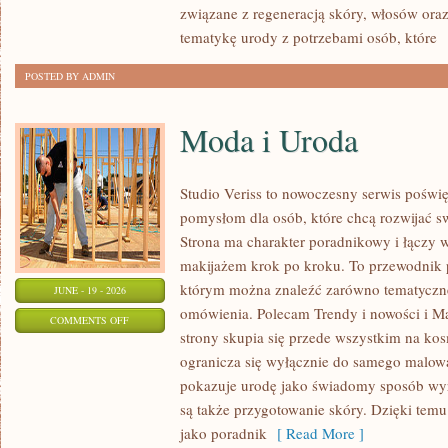
związane z regeneracją skóry, włosów oraz 
tematykę urody z potrzebami osób, które
[
POSTED BY ADMIN
Moda i Uroda
Studio Veriss to nowoczesny serwis pośw
pomysłom dla osób, które chcą rozwijać s
Strona ma charakter poradnikowy i łączy 
makijażem krok po kroku. To przewodnik
którym można znaleźć zarówno tematyczne 
JUNE - 19 - 2026
omówienia. Polecam Trendy i nowości i M
ON
COMMENTS OFF
strony skupia się przede wszystkim na ko
MODA
ogranicza się wyłącznie do samego malowa
I
pokazuje urodę jako świadomy sposób wyr
URODA
są także przygotowanie skóry. Dzięki tem
jako poradnik
[ Read More ]