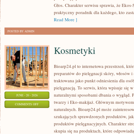
Głos. Charakter serwisu sprawia, że Ekos
praktyczny poradnik dla każdego, kto zasta
Read More ]
POSTED BY ADMIN
Kosmetyki
Bioarp24.pl to internetowa przestrzeń, któ
preparatów do pielęgnacji skóry, włosów i 
traktowana jako punkt odniesienia dla osób
pielęgnacją. To serwis, która wpisuje się 
naturalnymi sposobami dbania o wygląd. P
JUNE - 20 - 2026
twarzy i Eko-makijaż. Głównym motywem 
ON
COMMENTS OFF
naturalnych. Bioarp24.pl może zainteres
KOSMETYKI
szukających sprawdzonych produktów, jak 
produktów pielęgnacyjnych. Charakter str
skupia się na produktach, które odpowiad