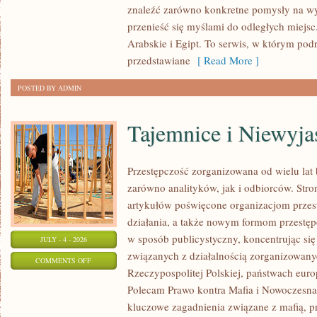
znaleźć zarówno konkretne pomysły na wyj
przenieść się myślami do odległych miejs
Arabskie i Egipt. To serwis, w którym podr
przedstawiane
[ Read More ]
POSTED BY ADMIN
Tajemnice i Niewyj
Przestępczość zorganizowana od wielu lat
zarówno analityków, jak i odbiorców. Str
artykułów poświęcone organizacjom przes
działania, a także nowym formom przestępc
w sposób publicystyczny, koncentrując się
JULY - 4 - 2026
związanych z działalnością zorganizowany
ON
COMMENTS OFF
Rzeczypospolitej Polskiej, państwach euro
TAJEMNICE
Polecam Prawo kontra Mafia i Nowoczesna 
I
kluczowe zagadnienia związane z mafią, p
NIEWYJAŚNIONE