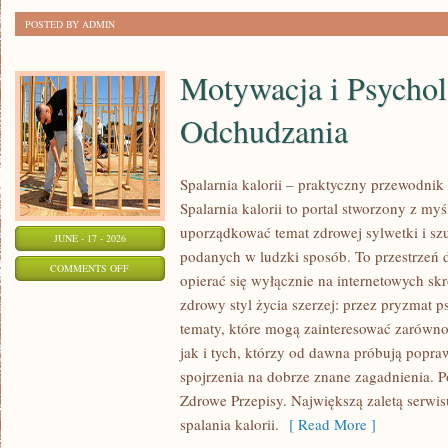
POSTED BY ADMIN
Motywacja i Psychol
Odchudzania
Spalarnia kalorii – praktyczny przewodnik
Spalarnia kalorii to portal stworzony z my
uporządkować temat zdrowej sylwetki i szu
JUNE - 17 - 2026
podanych w ludzki sposób. To przestrzeń d
ON
COMMENTS OFF
opierać się wyłącznie na internetowych skr
MOTYWACJA
zdrowy styl życia szerzej: przez pryzmat p
I
tematy, które mogą zainteresować zarówno
PSYCHOLOGIA
jak i tych, którzy od dawna próbują popra
ODCHUDZANIA
spojrzenia na dobrze znane zagadnienia. 
Zdrowe Przepisy. Największą zaletą serwisu
spalania kalorii.
[ Read More ]