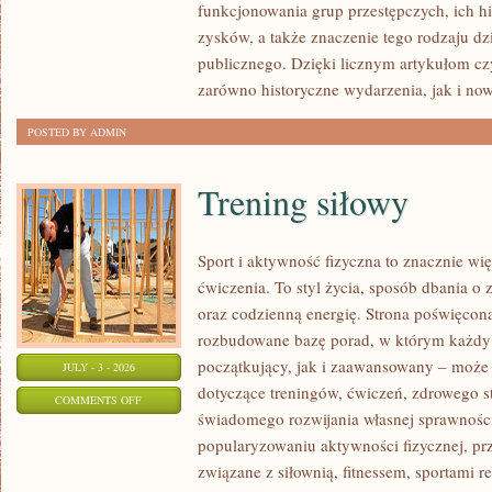
funkcjonowania grup przestępczych, ich hi
SPRAWY
zysków, a także znaczenie tego rodzaju dz
publicznego. Dzięki licznym artykułom cz
zarówno historyczne wydarzenia, jak i no
POSTED BY ADMIN
Trening siłowy
Sport i aktywność fizyczna to znacznie wię
ćwiczenia. To styl życia, sposób dbania o
oraz codzienną energię. Strona poświęcona
rozbudowane bazę porad, w którym każdy
początkujący, jak i zaawansowany – może 
JULY - 3 - 2026
dotyczące treningów, ćwiczeń, zdrowego st
ON
COMMENTS OFF
świadomego rozwijania własnej sprawności
TRENING
popularyzowaniu aktywności fizycznej, pr
SIŁOWY
związane z siłownią, fitnessem, sportami r