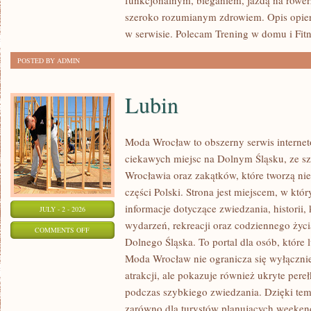
funkcjonalnym, bieganiem, jazdą na rowerz
szeroko rozumianym zdrowiem. Opis opier
w serwisie. Polecam Trening w domu i Fitn
POSTED BY ADMIN
Lubin
Moda Wrocław to obszerny serwis intern
ciekawych miejsc na Dolnym Śląsku, ze 
Wrocławia oraz zakątków, które tworzą nie
części Polski. Strona jest miejscem, w kt
informacje dotyczące zwiedzania, historii, 
JULY - 2 - 2026
wydarzeń, rekreacji oraz codziennego życi
ON
COMMENTS OFF
Dolnego Śląska. To portal dla osób, które 
LUBIN
Moda Wrocław nie ogranicza się wyłącznie
atrakcji, ale pokazuje również ukryte pere
podczas szybkiego zwiedzania. Dzięki te
zarówno dla turystów planujących weekend