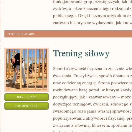
funkcjonowania grup przestępczych, ich hi
SPRAWY
zysków, a także znaczenie tego rodzaju dz
publicznego. Dzięki licznym artykułom cz
zarówno historyczne wydarzenia, jak i no
POSTED BY ADMIN
Trening siłowy
Sport i aktywność fizyczna to znacznie wię
ćwiczenia. To styl życia, sposób dbania o
oraz codzienną energię. Strona poświęcona
rozbudowane bazę porad, w którym każdy
początkujący, jak i zaawansowany – może 
JULY - 3 - 2026
dotyczące treningów, ćwiczeń, zdrowego st
ON
COMMENTS OFF
świadomego rozwijania własnej sprawności
TRENING
popularyzowaniu aktywności fizycznej, pr
SIŁOWY
związane z siłownią, fitnessem, sportami r