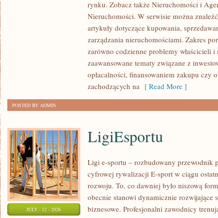
rynku. Zobacz także Nieruchomości i Agen
NIERUCHOMOŚCI
Nieruchomości. W serwisie można znaleźć
W
artykuły dotyczące kupowania, sprzedawa
POLSCE
zarządzania nieruchomościami. Zakres po
zarówno codzienne problemy właścicieli i 
zaawansowane tematy związane z inwesto
opłacalności, finansowaniem zakupu czy
zachodzących na
[ Read More ]
POSTED BY ADMIN
LigiEsportu
Ligi e-sportu – rozbudowany przewodnik po
cyfrowej rywalizacji E-sport w ciągu ostat
rozwoju. To, co dawniej było niszową for
obecnie stanowi dynamicznie rozwijające s
biznesowe. Profesjonalni zawodnicy trenuj
JULY - 12 - 2026