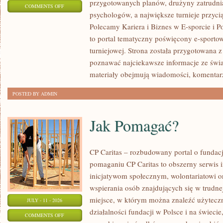
przygotowanych planów, drużyny zatrudnia
ON
COMMENTS OFF
psychologów, a największe turnieje przyci
LIGIESPORTU
Polecamy Kariera i Biznes w E-sporcie i Po
to portal tematyczny poświęcony e-sportow
turniejowej. Strona została przygotowana 
poznawać najciekawsze informacje ze świa
materiały obejmują wiadomości, komentarz
POSTED BY ADMIN
Jak Pomagać?
CP Caritas – rozbudowany portal o fundac
pomaganiu CP Caritas to obszerny serwis 
inicjatywom społecznym, wolontariatowi 
wspierania osób znajdujących się w trudnej 
miejsce, w którym można znaleźć użyteczn
JULY - 11 - 2026
działalności fundacji w Polsce i na świec
ON
COMMENTS OFF