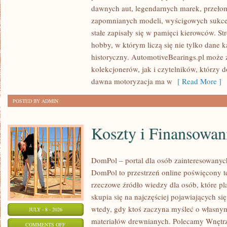
SAMOCHODY
dawnych aut, legendarnych marek, przeło
ZABYTKOWE
zapomnianych modeli, wyścigowych sukce
–
stałe zapisały się w pamięci kierowców. St
PORADNIKI
hobby, w którym liczą się nie tylko dane 
KOLEKCJONERA
historyczny. AutomotiveBearings.pl może
kolekcjonerów, jak i czytelników, którzy 
dawna motoryzacja ma w
[ Read More ]
POSTED BY ADMIN
Koszty i Finansowan
DomPol – portal dla osób zainteresowan
DomPol to przestrzeń online poświęcony 
rzeczowe źródło wiedzy dla osób, które p
skupia się na najczęściej pojawiających się
wtedy, gdy ktoś zaczyna myśleć o włas
JULY - 8 - 2026
materiałów drewnianych. Polecamy Wnętrz
ON
COMMENTS OFF