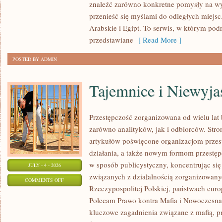
znaleźć zarówno konkretne pomysły na wyj
przenieść się myślami do odległych miejs
Arabskie i Egipt. To serwis, w którym podr
przedstawiane
[ Read More ]
POSTED BY ADMIN
Tajemnice i Niewyj
Przestępczość zorganizowana od wielu lat
zarówno analityków, jak i odbiorców. Str
artykułów poświęcone organizacjom przes
działania, a także nowym formom przestępc
w sposób publicystyczny, koncentrując się
JULY - 4 - 2026
związanych z działalnością zorganizowany
ON
COMMENTS OFF
Rzeczypospolitej Polskiej, państwach euro
TAJEMNICE
Polecam Prawo kontra Mafia i Nowoczesna 
I
kluczowe zagadnienia związane z mafią, p
NIEWYJAŚNIONE