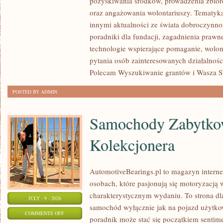
pozyskiwania środków, prowadzenia zbiór
JAK
oraz angażowania wolontariuszy. Tematyk
POMAGAĆ?
innymi aktualności ze świata dobroczynnoś
poradniki dla fundacji, zagadnienia prawn
technologie wspierające pomaganie, wolon
pytania osób zainteresowanych działalnośc
Polecam Wyszukiwanie grantów i Wasza Str
POSTED BY ADMIN
Samochody Zabytkow
Kolekcjonera
AutomotiveBearings.pl to magazyn intern
osobach, które pasjonują się motoryzacją w
charakterystycznym wydaniu. To strona dla
JULY - 9 - 2026
samochód wyłącznie jak na pojazd użytkow
ON
COMMENTS OFF
poradnik może stać się początkiem sentime