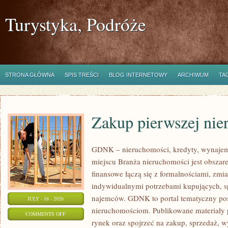
Turystyka, Podróże
STRONA GŁÓWNA
SPIS TREŚCI
BLOG INTERNETOWY
ARCHIWUM
TA
Zakup pierwszej nie
GDNK – nieruchomości, kredyty, wynaje
miejscu Branża nieruchomości jest obsza
finansowe łączą się z formalnościami, zm
indywidualnymi potrzebami kupujących, spr
najemców. GDNK to portal tematyczny p
JULY - 16 - 2026
nieruchomościom. Publikowane materiały 
ON
COMMENTS OFF
rynek oraz spojrzeć na zakup, sprzedaż, 
ZAKUP