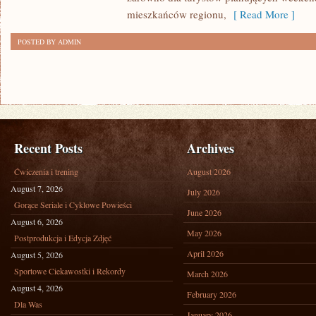
mieszkańców regionu,
[ Read More ]
POSTED BY ADMIN
Recent Posts
Archives
Ćwiczenia i trening
August 2026
August 7, 2026
July 2026
Gorące Seriale i Cyklowe Powieści
June 2026
August 6, 2026
May 2026
Postprodukcja i Edycja Zdjęć
April 2026
August 5, 2026
Sportowe Ciekawostki i Rekordy
March 2026
August 4, 2026
February 2026
Dla Was
January 2026