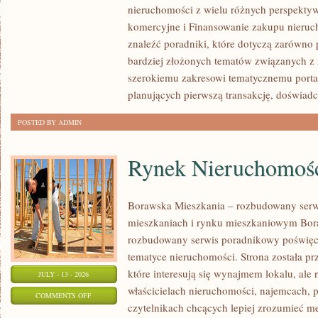
nieruchomości z wielu różnych perspekty
PIERWSZEJ
komercyjne i Finansowanie zakupu nieruc
NIERUCHOMOŚCI
znaleźć poradniki, które dotyczą zarówno 
bardziej złożonych tematów związanych z
szerokiemu zakresowi tematycznemu porta
planujących pierwszą transakcję, doświad
POSTED BY ADMIN
Rynek Nieruchomośc
Borawska Mieszkania – rozbudowany serw
mieszkaniach i rynku mieszkaniowym Bor
rozbudowany serwis poradnikowy poświęc
tematyce nieruchomości. Strona została p
które interesują się wynajmem lokalu, ale 
JULY - 13 - 2026
właścicielach nieruchomości, najemcach, 
ON
COMMENTS OFF
czytelnikach chcących lepiej zrozumieć 
RYNEK