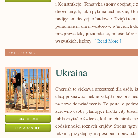
i Konstrukcje. Tematyka strony obejmuje
KOSZTY
drewnianych, jak i pytania techniczne, kt
I
podjęciem decyzji o budowie. Dzięki te
FINANSOWANIE
poradnikiem dla inwestorów, właścicieli d
przeprowadzkę poza miasto, miłośników n
wszystkich, którzy
[ Read More ]
POSTED BY ADMIN
Ukraina
Cherrish to ciekawa przestrzeń dla osób, któ
chcą poznawać piękne zakątki bez pośpiech
na nowe doświadczenia. To portal o podró
zarówno osoby planujące krótki city break,
lubią czytać o świecie, kulturach, atrakcjac
JULY - 6 - 2026
codzienności różnych krajów. Strona łączy
ON
COMMENTS OFF
lekkim, przystępnym sposobem opowiadan
UKRAINA