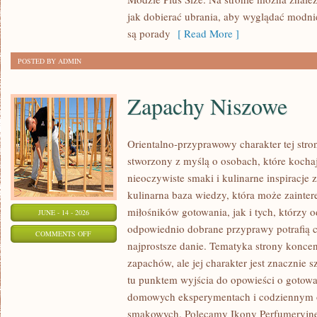
PLUS
jak dobierać ubrania, aby wyglądać modn
SIZE
są porady
[ Read More ]
POSTED BY ADMIN
Zapachy Niszowe
Orientalno-przyprawowy charakter tej stron
stworzony z myślą o osobach, które kocha
nieoczywiste smaki i kulinarne inspiracje 
kulinarna baza wiedzy, która może zainte
miłośników gotowania, jak i tych, którzy 
JUNE - 14 - 2026
odpowiednio dobrane przyprawy potrafią 
ON
COMMENTS OFF
najprostsze danie. Tematyka strony koncen
ZAPACHY
zapachów, ale jej charakter jest znacznie 
NISZOWE
tu punktem wyjścia do opowieści o gotowani
domowych eksperymentach i codziennym 
smakowych. Polecamy Ikony Perfumeryjne 