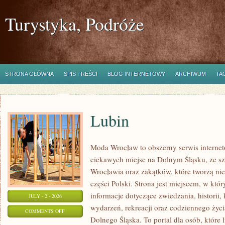
Turystyka, Podróże
STRONA GŁÓWNA
SPIS TREŚCI
BLOG INTERNETOWY
ARCHIWUM
TA
Lubin
Moda Wrocław to obszerny serwis intern
ciekawych miejsc na Dolnym Śląsku, ze 
Wrocławia oraz zakątków, które tworzą nie
części Polski. Strona jest miejscem, w kt
informacje dotyczące zwiedzania, historii, 
JULY - 2 - 2026
wydarzeń, rekreacji oraz codziennego życi
ON
COMMENTS OFF
Dolnego Śląska. To portal dla osób, które 
LUBIN