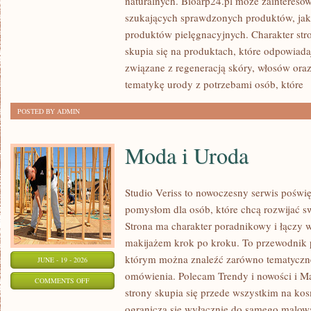
naturalnych. Bioarp24.pl może zainteres
KOSMETYKI
szukających sprawdzonych produktów, jak 
produktów pielęgnacyjnych. Charakter str
skupia się na produktach, które odpowiad
związane z regeneracją skóry, włosów oraz 
tematykę urody z potrzebami osób, które
[
POSTED BY ADMIN
Moda i Uroda
Studio Veriss to nowoczesny serwis pośw
pomysłom dla osób, które chcą rozwijać s
Strona ma charakter poradnikowy i łączy 
makijażem krok po kroku. To przewodnik
którym można znaleźć zarówno tematyczne 
JUNE - 19 - 2026
omówienia. Polecam Trendy i nowości i M
ON
COMMENTS OFF
strony skupia się przede wszystkim na ko
MODA
ogranicza się wyłącznie do samego malowa