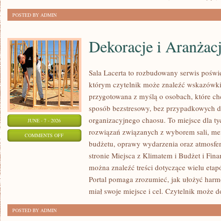
POSTED BY ADMIN
Dekoracje i Aranżac
Sala Lacerta to rozbudowany serwis poświ
którym czytelnik może znaleźć wskazówki 
przygotowana z myślą o osobach, które c
sposób bezstresowy, bez przypadkowych de
organizacyjnego chaosu. To miejsce dla ty
JUNE - 7 - 2026
rozwiązań związanych z wyborem sali, menu
ON
COMMENTS OFF
budżetu, oprawy wydarzenia oraz atmosfer
DEKORACJE
stronie Miejsca z Klimatem i Budżet i Fina
I
można znaleźć treści dotyczące wielu eta
ARANŻACJE
Portal pomaga zrozumieć, jak ułożyć har
miał swoje miejsce i cel. Czytelnik może 
POSTED BY ADMIN