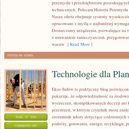
przemysłu i przedsiębiorstw poszukujący
ZASOBY
technicznych. Polecam Historia Przemysłu 
Nasza oferta obejmuje systemy wysokociśn
opracowane z myślą o najbardziej wymaga
Dostarczamy urządzenia, pozwalające na r
z usuwaniem zanieczyszczeń, przygotowan
warstw
[ Read More ]
POSTED BY ADMIN
Technologie dla Plan
Ekos-Sułów to praktyczny blog poświęcon
pokazuje, że odpowiedzialność za środowi
wyrzeczeń, skomplikowanych decyzji ani 
przestrzeń, w którym czytelnik może znal
zrozumiałe teksty dotyczące codziennyc
JUNE - 27 - 2026
podróży, gotowania, energii, recyklingu, 
ON
COMMENTS OFF