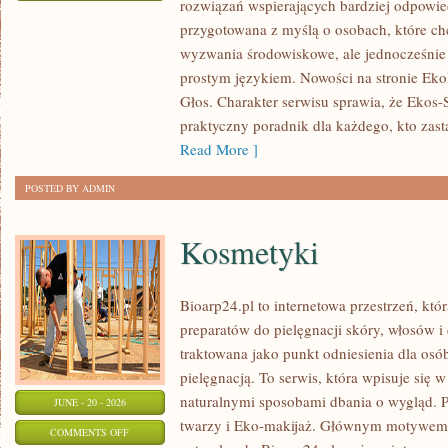
rozwiązań wspierających bardziej odpowiedz
TECHNOLOGIE
przygotowana z myślą o osobach, które c
DLA
wyzwania środowiskowe, ale jednocześnie 
PLANETY
prostym językiem. Nowości na stronie Eko
Głos. Charakter serwisu sprawia, że Ekos
praktyczny poradnik dla każdego, kto zasta
Read More ]
POSTED BY ADMIN
Kosmetyki
Bioarp24.pl to internetowa przestrzeń, któ
preparatów do pielęgnacji skóry, włosów i 
traktowana jako punkt odniesienia dla osób
pielęgnacją. To serwis, która wpisuje się 
naturalnymi sposobami dbania o wygląd. P
JUNE - 20 - 2026
twarzy i Eko-makijaż. Głównym motywem 
ON
COMMENTS OFF