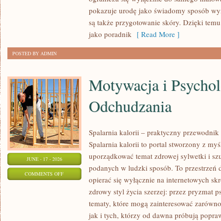
I
pokazuje urodę jako świadomy sposób wyr
URODA
są także przygotowanie skóry. Dzięki tem
jako poradnik
[ Read More ]
POSTED BY ADMIN
Motywacja i Psychol
Odchudzania
Spalarnia kalorii – praktyczny przewodnik
Spalarnia kalorii to portal stworzony z my
uporządkować temat zdrowej sylwetki i szu
JUNE - 17 - 2026
podanych w ludzki sposób. To przestrzeń d
ON
COMMENTS OFF
opierać się wyłącznie na internetowych skr
MOTYWACJA
zdrowy styl życia szerzej: przez pryzmat p
I
tematy, które mogą zainteresować zarówno
PSYCHOLOGIA
jak i tych, którzy od dawna próbują popra