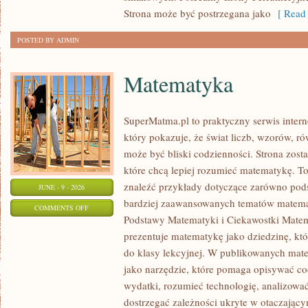
Strona może być postrzegana jako
[ Read 
POSTED BY ADMIN
Matematyka
SuperMatma.pl to praktyczny serwis inte
który pokazuje, że świat liczb, wzorów, r
może być bliski codzienności. Strona zost
które chcą lepiej rozumieć matematykę. T
znaleźć przykłady dotyczące zarówno pod
JUNE - 9 - 2026
bardziej zaawansowanych tematów matema
ON
COMMENTS OFF
Podstawy Matematyki i Ciekawostki Mate
MATEMATYKA
prezentuje matematykę jako dziedzinę, któ
do klasy lekcyjnej. W publikowanych mate
jako narzędzie, które pomaga opisywać co
wydatki, rozumieć technologię, analizowa
dostrzegać zależności ukryte w otaczający