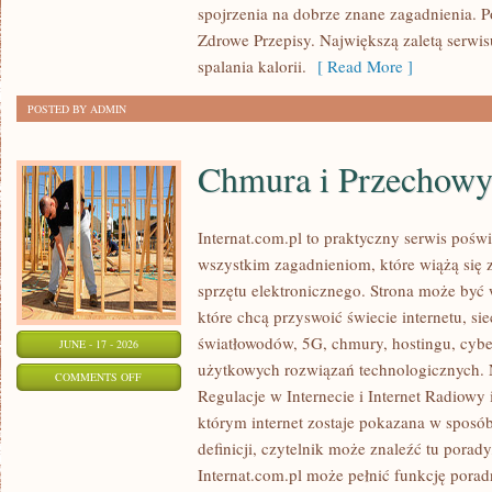
ODCHUDZANIA
spojrzenia na dobrze znane zagadnienia. 
Zdrowe Przepisy. Największą zaletą serwisu
spalania kalorii.
[ Read More ]
POSTED BY ADMIN
Chmura i Przechow
Internat.com.pl to praktyczny serwis pośw
wszystkim zagadnieniom, które wiążą się
sprzętu elektronicznego. Strona może by
które chcą przyswoić świecie internetu, s
światłowodów, 5G, chmury, hostingu, cyb
JUNE - 17 - 2026
użytkowych rozwiązań technologicznych. N
ON
COMMENTS OFF
Regulacje w Internecie i Internet Radiowy i
CHMURA
którym internet zostaje pokazana w sposó
I
definicji, czytelnik może znaleźć tu porad
PRZECHOWYWANIE
Internat.com.pl może pełnić funkcję porad
DANYCH