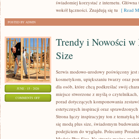
świadomiej korzystać z internetu. Główna 
wokół łączności. Znajdują się tu
[ Read Mo
POSTED BY ADMIN
Trendy i Nowości w
Size
Serwis modowo-urodowy poświęcony jest m
kosmetykom, upiększaniu twarzy oraz po
dla osób, które chcą podkreślać swój chara
JUNE - 15 - 2026
miejsce stworzone z myślą o czytelnikach,
ON
COMMENTS OFF
porad dotyczących komponowania zestawów
TRENDY
estetycznych inspiracji oraz sprawdzonyc
I
Strona łączy inspiracyjny ton z tematyką b
NOWOŚCI
się modą plus size, świadomym budowani
W
podejściem do wyglądu. Polecamy Poradni
MODZIE
Modzie Plus Size. Na stronie można znaleź