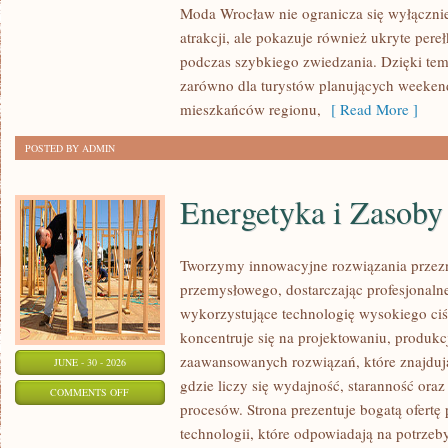
Moda Wrocław nie ogranicza się wyłącznie
atrakcji, ale pokazuje również ukryte pere
podczas szybkiego zwiedzania. Dzięki te
zarówno dla turystów planujących weekend
mieszkańców regionu,
[ Read More ]
POSTED BY ADMIN
Energetyka i Zasoby
Tworzymy innowacyjne rozwiązania przezn
przemysłowego, dostarczając profesjonaln
wykorzystujące technologię wysokiego ciś
koncentruje się na projektowaniu, produkc
zaawansowanych rozwiązań, które znajduj
JUNE - 30 - 2026
gdzie liczy się wydajność, staranność o
ON
COMMENTS OFF
procesów. Strona prezentuje bogatą ofertę
ENERGETYKA
technologii, które odpowiadają na potrzeb
I