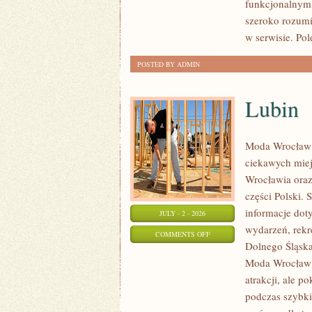
funkcjonalnym,
szeroko rozumi
w serwisie. Po
POSTED BY ADMIN
Lubin
Moda Wrocław 
ciekawych mie
Wrocławia oraz
części Polski.
informacje doty
JULY - 2 - 2026
wydarzeń, rekr
ON
COMMENTS OFF
Dolnego Śląska.
LUBIN
Moda Wrocław n
atrakcji, ale p
podczas szybki