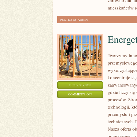
zarówno dla tu
mieszkańców r
POSTED BY ADMIN
Energe
Tworzymy innow
przemysłowego,
wykorzystujące
koncentruje si
zaawansowanych
JUNE - 30 - 2026
gdzie liczy si
ON
COMMENTS OFF
procesów. Stro
ENERGETYKA
technologii, k
I
przemysłu i pr
ZASOBY
technicznych. 
Nasza oferta o
opracowane z m