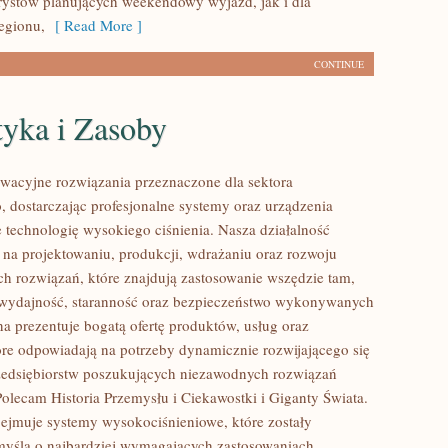
rystów planujących weekendowy wyjazd, jak i dla
egionu,
[ Read More ]
CONTINUE
tyka i Zasoby
acyjne rozwiązania przeznaczone dla sektora
 dostarczając profesjonalne systemy oraz urządzenia
 technologię wysokiego ciśnienia. Nasza działalność
ę na projektowaniu, produkcji, wdrażaniu oraz rozwoju
 rozwiązań, które znajdują zastosowanie wszędzie tam,
ę wydajność, staranność oraz bezpieczeństwo wykonywanych
na prezentuje bogatą ofertę produktów, usług oraz
tóre odpowiadają na potrzeby dynamicznie rozwijającego się
zedsiębiorstw poszukujących niezawodnych rozwiązań
Polecam Historia Przemysłu i Ciekawostki i Giganty Świata.
bejmuje systemy wysokociśnieniowe, które zostały
yślą o najbardziej wymagających zastosowaniach.