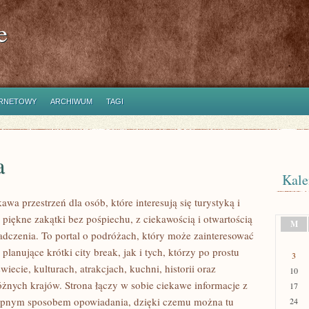
e
ERNETOWY
ARCHIWUM
TAGI
a
Kale
kawa przestrzeń dla osób, które interesują się turystyką i
piękne zakątki bez pośpiechu, z ciekawością i otwartością
M
dczenia. To portal o podróżach, który może zainteresować
lanujące krótki city break, jak i tych, którzy po prostu
3
świecie, kulturach, atrakcjach, kuchni, historii oraz
10
óżnych krajów. Strona łączy w sobie ciekawe informacje z
17
tępnym sposobem opowiadania, dzięki czemu można tu
24