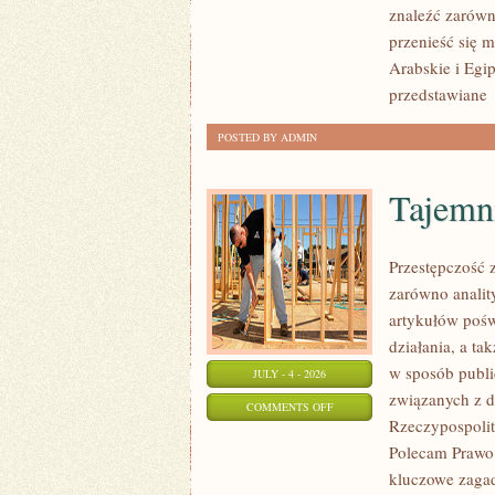
znaleźć zarówn
przenieść się 
Arabskie i Egip
przedstawiane
POSTED BY ADMIN
Tajemn
Przestępczość 
zarówno analit
artykułów pośw
działania, a t
w sposób publi
JULY - 4 - 2026
związanych z d
ON
COMMENTS OFF
Rzeczypospolite
TAJEMNICE
Polecam Prawo 
I
kluczowe zagad
NIEWYJAŚNIONE