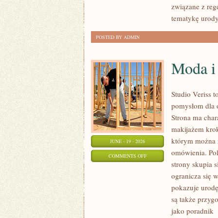
związane z rege
tematykę urody
POSTED BY ADMIN
Moda i
Studio Veriss 
pomysłom dla o
Strona ma char
makijażem kro
którym można z
JUNE - 19 - 2026
omówienia. Pol
ON
COMMENTS OFF
strony skupia 
MODA
ogranicza się 
I
pokazuje urodę
URODA
są także przyg
jako poradnik
[