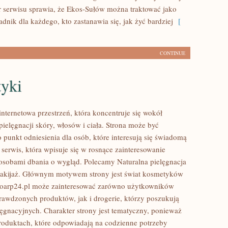
r serwisu sprawia, że Ekos-Sułów można traktować jako
dnik dla każdego, kto zastanawia się, jak żyć bardziej
[
CONTINUE
yki
internetowa przestrzeń, która koncentruje się wokół
ielęgnacji skóry, włosów i ciała. Strona może być
 punkt odniesienia dla osób, które interesują się świadomą
 serwis, która wpisuje się w rosnące zainteresowanie
osobami dbania o wygląd. Polecamy Naturalna pielęgnacja
makijaż. Głównym motywem strony jest świat kosmetyków
ioarp24.pl może zainteresować zarówno użytkowników
rawdzonych produktów, jak i drogerie, którzy poszukują
ęgnacyjnych. Charakter strony jest tematyczny, ponieważ
produktach, które odpowiadają na codzienne potrzeby