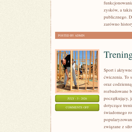
funkcjonowania
SPRAWY
zysków, a takż
publicznego. D
zarówno histor
POSTED BY ADMIN
Trening
Sport i aktywno
ćwiczenia. To 
oraz codzienną
rozbudowane b
początkujący, 
JULY - 3 - 2026
dotyczące tren
ON
COMMENTS OFF
świadomego roz
TRENING
popularyzowani
SIŁOWY
związane z siło