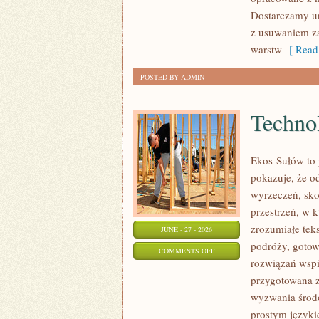
Dostarczamy ur
z usuwaniem za
warstw
[ Read
POSTED BY ADMIN
Technol
Ekos-Sułów to 
pokazuje, że o
wyrzeczeń, sko
przestrzeń, w 
zrozumiałe te
JUNE - 27 - 2026
podróży, gotow
ON
COMMENTS OFF
rozwiązań wspie
TECHNOLOGIE
przygotowana z
DLA
wyzwania środo
PLANETY
prostym języki