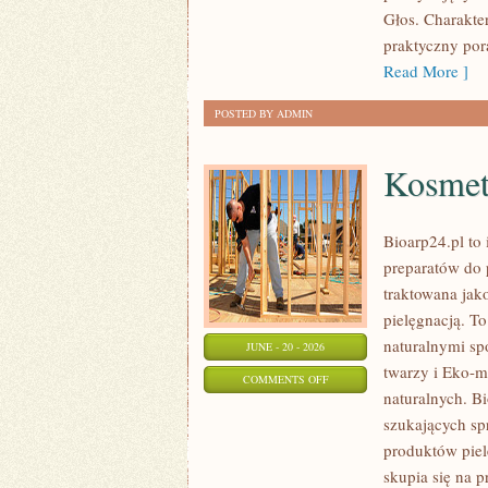
Głos. Charakte
praktyczny pora
Read More ]
POSTED BY ADMIN
Kosmet
Bioarp24.pl to 
preparatów do p
traktowana jako
pielęgnacją. To
naturalnymi sp
JUNE - 20 - 2026
twarzy i Eko-
ON
COMMENTS OFF
naturalnych. B
KOSMETYKI
szukających sp
produktów piel
skupia się na 