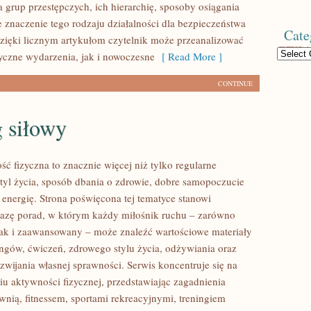
 grup przestępczych, ich hierarchię, sposoby osiągania
e znaczenie tego rodzaju działalności dla bezpieczeństwa
Cate
zięki licznym artykułom czytelnik może przeanalizować
Categories
yczne wydarzenia, jak i nowoczesne
[ Read More ]
CONTINUE
 siłowy
ść fizyczna to znacznie więcej niż tylko regularne
styl życia, sposób dbania o zdrowie, dobre samopoczucie
 energię. Strona poświęcona tej tematyce stanowi
azę porad, w którym każdy miłośnik ruchu – zarówno
jak i zaawansowany – może znaleźć wartościowe materiały
ingów, ćwiczeń, zdrowego stylu życia, odżywiania oraz
wijania własnej sprawności. Serwis koncentruje się na
u aktywności fizycznej, przedstawiając zagadnienia
wnią, fitnessem, sportami rekreacyjnymi, treningiem