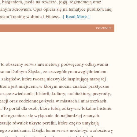
 bieganiem, jazdą na rowerze, jogą, regeneracją oraz
anym zdrowiem. Opis opiera się na tematyce publikowanej
lecam Trening w domu i Fitness.
[ Read More ]
CONTINUE
to obszerny serwis internetowy poświęcony odkrywaniu
jsc na Dolnym Śląsku, ze szczególnym uwzględnieniem
 zakątków, które tworzą niezwykle inspirującą mapę tej
 Strona jest miejscem, w którym można znaleźć praktyczne
czące zwiedzania, historii, kultury, architektury, przyrody,
eacji oraz codziennego życia w miastach i miasteczkach
 To portal dla osób, które lubią odkrywać lokalne historie.
ie ogranicza się wyłącznie do najbardziej znanych
okazuje również ukryte perełki, które często umykają
ego zwiedzania. Dzięki temu serwis może być wartościowy