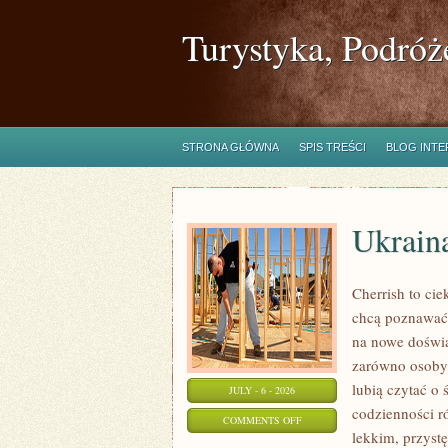
Turystyka, Podróż
STRONA GŁÓWNA
SPIS TREŚCI
BLOG INT
Ukrain
Cherrish to cie
chcą poznawać 
na nowe doświa
zarówno osoby p
lubią czytać o 
JULY - 6 - 2026
codzienności r
ON
COMMENTS OFF
lekkim, przys
UKRAINA