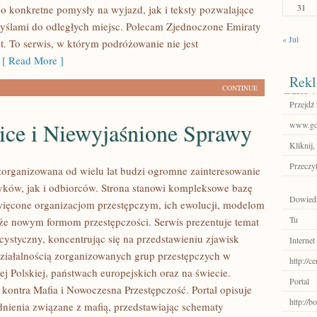
31
o konkretne pomysły na wyjazd, jak i teksty pozwalające
myślami do odległych miejsc. Polecam Zjednoczone Emiraty
« Jul
t. To serwis, w którym podróżowanie nie jest
[ Read More ]
Rekl
CONTINUE
Przejdź 
ice i Niewyjaśnione Sprawy
www.gdy
Kliknij,
Przeczyt
zorganizowana od wielu lat budzi ogromne zainteresowanie
yków, jak i odbiorców. Strona stanowi kompleksowe bazę
Dowiedz 
ięcone organizacjom przestępczym, ich ewolucji, modelom
Tu
akże nowym formom przestępczości. Serwis prezentuje temat
cystyczny, koncentrując się na przedstawieniu zjawisk
Internet
ziałalnością zorganizowanych grup przestępczych w
http://c
j Polskiej, państwach europejskich oraz na świecie.
Portal
kontra Mafia i Nowoczesna Przestępczość. Portal opisuje
http://
nienia związane z mafią, przedstawiając schematy