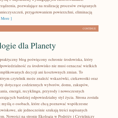
ządzenia, pozwalające na realizację procesów związanych
nieczyszczeń, przygotowaniem powierzchni, eliminacją
 More ]
CONTINUE
ogie dla Planety
praktyczny blog poświęcony ochronie środowiska, który
dpowiedzialność za środowisko nie musi oznaczać wielkich
mplikowanych decyzji ani kosztownych zmian. To
którym czytelnik może znaleźć wskazówki, ciekawostki oraz
ksty dotyczące codziennych wyborów, domu, zakupów,
ania, energii, recyklingu, przyrody i nowoczesnych
rających bardziej odpowiedzialny styl życia. Strona została
 myślą o osobach, które chcą poznawać współczesne
wiskowe, ale jednocześnie szukają treści napisanych
em. Nowości na stronie Ekologia w Podróży i Czytelniczy