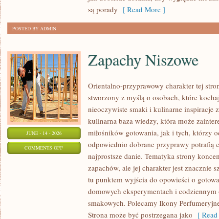
SIZE
są porady
[ Read More ]
POSTED BY ADMIN
Zapachy Niszowe
Orientalno-przyprawowy charakter tej stron
stworzony z myślą o osobach, które kocha
nieoczywiste smaki i kulinarne inspiracje 
kulinarna baza wiedzy, która może zainte
miłośników gotowania, jak i tych, którzy 
JUNE - 14 - 2026
odpowiednio dobrane przyprawy potrafią 
ON
COMMENTS OFF
najprostsze danie. Tematyka strony koncen
ZAPACHY
zapachów, ale jej charakter jest znacznie 
NISZOWE
tu punktem wyjścia do opowieści o gotowani
domowych eksperymentach i codziennym 
smakowych. Polecamy Ikony Perfumeryjne 
Strona może być postrzegana jako
[ Read 