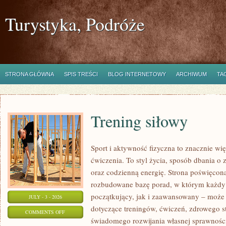
Turystyka, Podróże
STRONA GŁÓWNA
SPIS TREŚCI
BLOG INTERNETOWY
ARCHIWUM
TA
Trening siłowy
Sport i aktywność fizyczna to znacznie wię
ćwiczenia. To styl życia, sposób dbania o
oraz codzienną energię. Strona poświęcona
rozbudowane bazę porad, w którym każdy
początkujący, jak i zaawansowany – może 
JULY - 3 - 2026
dotyczące treningów, ćwiczeń, zdrowego st
ON
COMMENTS OFF
świadomego rozwijania własnej sprawności
TRENING