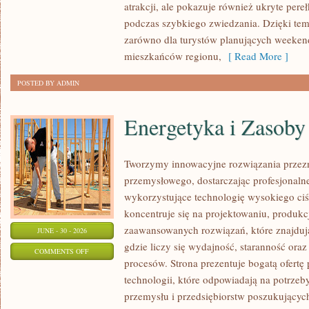
atrakcji, ale pokazuje również ukryte pere
podczas szybkiego zwiedzania. Dzięki te
zarówno dla turystów planujących weekend
mieszkańców regionu,
[ Read More ]
POSTED BY ADMIN
Energetyka i Zasoby
Tworzymy innowacyjne rozwiązania przezn
przemysłowego, dostarczając profesjonaln
wykorzystujące technologię wysokiego ciś
koncentruje się na projektowaniu, produkc
zaawansowanych rozwiązań, które znajduj
JUNE - 30 - 2026
gdzie liczy się wydajność, staranność o
ON
COMMENTS OFF
procesów. Strona prezentuje bogatą ofertę
ENERGETYKA
technologii, które odpowiadają na potrzeb
I
przemysłu i przedsiębiorstw poszukujący
ZASOBY