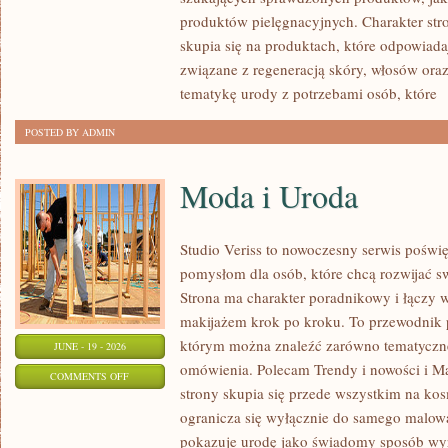
produktów pielęgnacyjnych. Charakter str
skupia się na produktach, które odpowiad
związane z regeneracją skóry, włosów oraz 
tematykę urody z potrzebami osób, które
[
POSTED BY ADMIN
Moda i Uroda
Studio Veriss to nowoczesny serwis pośw
pomysłom dla osób, które chcą rozwijać s
Strona ma charakter poradnikowy i łączy 
makijażem krok po kroku. To przewodnik
którym można znaleźć zarówno tematyczne 
JUNE - 19 - 2026
omówienia. Polecam Trendy i nowości i M
ON
COMMENTS OFF
strony skupia się przede wszystkim na ko
MODA
ogranicza się wyłącznie do samego malowa
I
pokazuje urodę jako świadomy sposób wyr