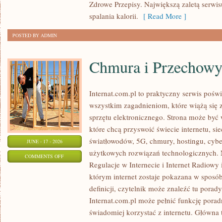
Zdrowe Przepisy. Największą zaletą serwisu
spalania kalorii.
[ Read More ]
POSTED BY ADMIN
Chmura i Przechow
Internat.com.pl to praktyczny serwis pośw
wszystkim zagadnieniom, które wiążą się
sprzętu elektronicznego. Strona może by
które chcą przyswoić świecie internetu, s
światłowodów, 5G, chmury, hostingu, cyb
JUNE - 17 - 2026
użytkowych rozwiązań technologicznych. N
ON
COMMENTS OFF
Regulacje w Internecie i Internet Radiowy i
CHMURA
którym internet zostaje pokazana w sposó
I
definicji, czytelnik może znaleźć tu porad
PRZECHOWYWANIE
Internat.com.pl może pełnić funkcję porad
DANYCH
świadomiej korzystać z internetu. Główna 