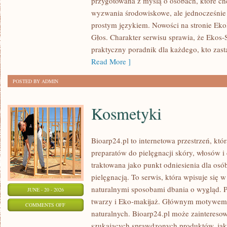
przygotowana z myślą o osobach, które c
DLA
wyzwania środowiskowe, ale jednocześnie 
PLANETY
prostym językiem. Nowości na stronie Eko
Głos. Charakter serwisu sprawia, że Ekos
praktyczny poradnik dla każdego, kto zasta
Read More ]
POSTED BY ADMIN
Kosmetyki
Bioarp24.pl to internetowa przestrzeń, któ
preparatów do pielęgnacji skóry, włosów i 
traktowana jako punkt odniesienia dla osób
pielęgnacją. To serwis, która wpisuje się 
naturalnymi sposobami dbania o wygląd. P
JUNE - 20 - 2026
twarzy i Eko-makijaż. Głównym motywem 
ON
COMMENTS OFF
naturalnych. Bioarp24.pl może zainteres
KOSMETYKI
szukających sprawdzonych produktów, jak 