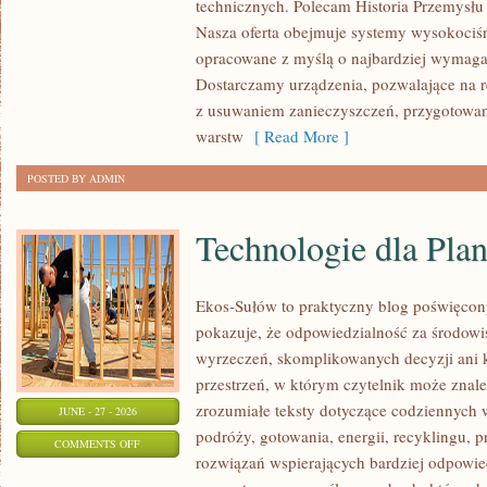
technicznych. Polecam Historia Przemysłu 
Nasza oferta obejmuje systemy wysokociśn
opracowane z myślą o najbardziej wymaga
Dostarczamy urządzenia, pozwalające na r
z usuwaniem zanieczyszczeń, przygotowan
warstw
[ Read More ]
POSTED BY ADMIN
Technologie dla Plan
Ekos-Sułów to praktyczny blog poświęcon
pokazuje, że odpowiedzialność za środowi
wyrzeczeń, skomplikowanych decyzji ani 
przestrzeń, w którym czytelnik może znal
zrozumiałe teksty dotyczące codziennyc
JUNE - 27 - 2026
podróży, gotowania, energii, recyklingu, 
ON
COMMENTS OFF
rozwiązań wspierających bardziej odpowiedz
TECHNOLOGIE