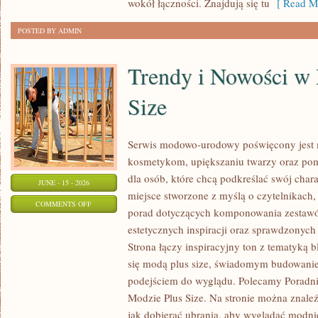
wokół łączności. Znajdują się tu
[ Read Mo
POSTED BY ADMIN
Trendy i Nowości w
Size
Serwis modowo-urodowy poświęcony jest m
kosmetykom, upiększaniu twarzy oraz po
dla osób, które chcą podkreślać swój chara
JUNE - 15 - 2026
miejsce stworzone z myślą o czytelnikach,
ON
COMMENTS OFF
porad dotyczących komponowania zestawów
TRENDY
estetycznych inspiracji oraz sprawdzonyc
I
Strona łączy inspiracyjny ton z tematyką b
NOWOŚCI
się modą plus size, świadomym budowani
W
podejściem do wyglądu. Polecamy Poradni
MODZIE
Modzie Plus Size. Na stronie można znaleź
PLUS
jak dobierać ubrania, aby wyglądać modn