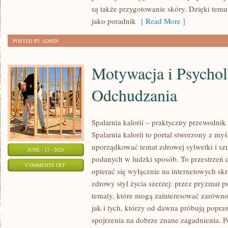
URODA
są także przygotowanie skóry. Dzięki tem
jako poradnik
[ Read More ]
POSTED BY ADMIN
Motywacja i Psychol
Odchudzania
Spalarnia kalorii – praktyczny przewodnik
Spalarnia kalorii to portal stworzony z my
uporządkować temat zdrowej sylwetki i szu
JUNE - 17 - 2026
podanych w ludzki sposób. To przestrzeń d
ON
COMMENTS OFF
opierać się wyłącznie na internetowych skr
MOTYWACJA
zdrowy styl życia szerzej: przez pryzmat p
I
tematy, które mogą zainteresować zarówno
PSYCHOLOGIA
jak i tych, którzy od dawna próbują popra
ODCHUDZANIA
spojrzenia na dobrze znane zagadnienia. 