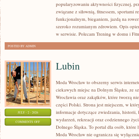
popularyzowaniu aktywności fizycznej, pr
SIŁOWY
związane z siłownią, fitnessem, sportami r
funkcjonalnym, bieganiem, jazdą na rowerz
szeroko rozumianym zdrowiem. Opis opier
w serwisie. Polecam Trening w domu i Fitn
POSTED BY ADMIN
Lubin
Moda Wrocław to obszerny serwis intern
ciekawych miejsc na Dolnym Śląsku, ze 
Wrocławia oraz zakątków, które tworzą nie
części Polski. Strona jest miejscem, w kt
informacje dotyczące zwiedzania, historii, 
JULY - 2 - 2026
wydarzeń, rekreacji oraz codziennego życi
ON
COMMENTS OFF
Dolnego Śląska. To portal dla osób, które 
LUBIN
Moda Wrocław nie ogranicza się wyłącznie